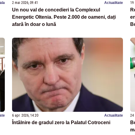
nala
2 mai 2026, 09:41
Actualitate
19 
Un nou val de concedieri la Complexul
Ro
Energetic Oltenia. Peste 2.000 de oameni, dați
en
afară în doar o lună
B
ate
6 apr. 2026, 14:20
Actualitate
24 
Întâlnire de gradul zero la Palatul Cotroceni
B
ma