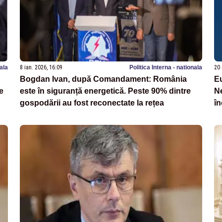
nala
8 ian. 2026, 16:09
Politica Interna - nationala
20 
Bogdan Ivan, după Comandament: România
E
e
este în siguranță energetică. Peste 90% dintre
Ne
gospodării au fost reconectate la rețea
în
d