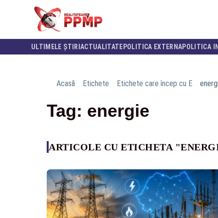
ULTIMELE ȘTIRI
ACTUALITATE
POLITICA EXTERNA
POLITICA I
Acasă
Etichete
Etichete care încep cu E
energ
Tag: energie
ARTICOLE CU ETICHETA "ENERG