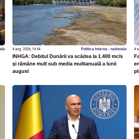
nala
4 aug. 2026, 14:44
Politica Interna - nationala
4 a
INHGA: Debitul Dunării va scădea la 1.400 mc/s
Fa
şi rămâne mult sub media multianuală a lunii
en
august
pl