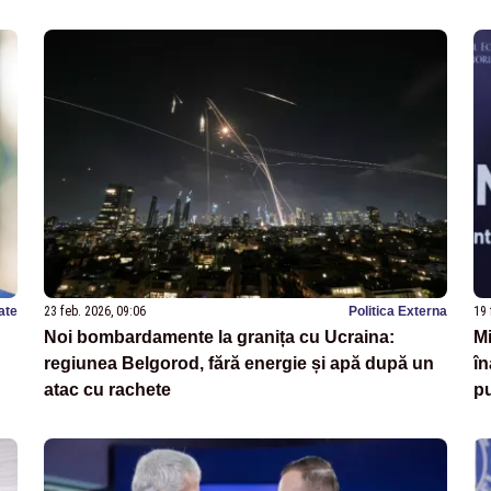
ate
23 feb. 2026, 09:06
Politica Externa
19 
Noi bombardamente la granița cu Ucraina:
Mi
regiunea Belgorod, fără energie și apă după un
în
atac cu rachete
pu