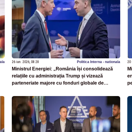
nala
26 ian. 2026, 08:28
Politica Interna - nationala
20 
Ministrul Energiei: „România își consolidează
Mi
relațiile cu administrația Trump și vizează
en
parteneriate majore cu fonduri globale de
pe
investiții”
p