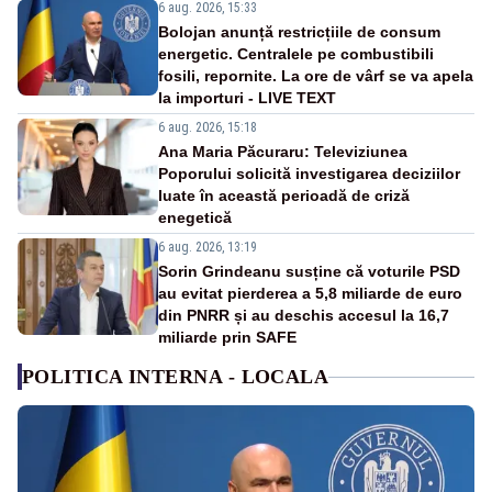
6 aug. 2026, 15:33
Bolojan anunță restricțiile de consum
energetic. Centralele pe combustibili
fosili, repornite. La ore de vârf se va apela
la importuri - LIVE TEXT
6 aug. 2026, 15:18
Ana Maria Păcuraru: Televiziunea
Poporului solicită investigarea deciziilor
luate în această perioadă de criză
enegetică
6 aug. 2026, 13:19
Sorin Grindeanu susține că voturile PSD
au evitat pierderea a 5,8 miliarde de euro
din PNRR și au deschis accesul la 16,7
miliarde prin SAFE
POLITICA INTERNA - LOCALA