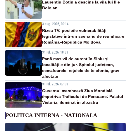
Laurențiu Botin a descins la vila lui Ilie
Bolojan
3 aug. 2026, 20:14
Rizea TV: posibile vulnerabilități
legislative într-un scenariu de reunificare
România–Republica Moldova
31 iul. 2026, 18:33
Pană masivă de curent în Sibiu și
localitățile din jur. Spitalul județean,
semafoarele, rețelele de telefonie, grav
afectate
31 iul. 2026, 07:58
Guvernul marchează Ziua Mondială
împotriva Traficului de Persoane: Palatul
Victoria, iluminat în albastru
POLITICA INTERNA - NATIONALA