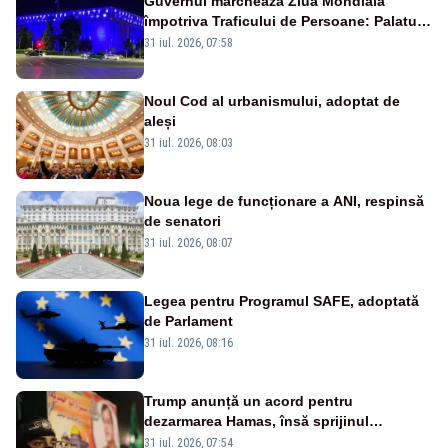
Guvernul marchează Ziua Mondială
împotriva Traficului de Persoane: Palatul
Victoria, iluminat în albastru
31 iul. 2026, 07:58
Noul Cod al urbanismului, adoptat de
aleși
31 iul. 2026, 08:03
Noua lege de funcționare a ANI, respinsă
de senatori
31 iul. 2026, 08:07
Legea pentru Programul SAFE, adoptată
de Parlament
31 iul. 2026, 08:16
Trump anunță un acord pentru
dezarmarea Hamas, însă sprijinul
Israelului rămâne incert
31 iul. 2026, 07:54