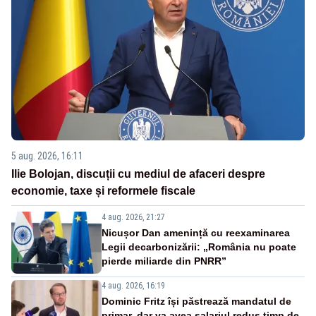
5 aug. 2026, 16:11
Ilie Bolojan, discuții cu mediul de afaceri despre
economie, taxe și reformele fiscale
4 aug. 2026, 21:27
Nicușor Dan amenință cu reexaminarea
Legii decarbonizării: „România nu poate
pierde miliarde din PNRR”
4 aug. 2026, 16:19
Dominic Fritz își păstrează mandatul de
primar, dar va avea salariul redus timp de