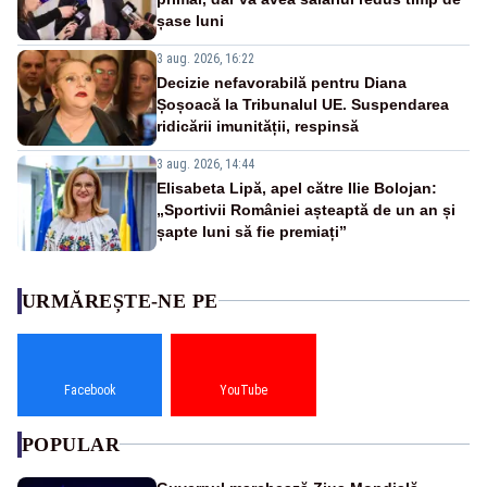
șase luni
3 aug. 2026, 16:22
Decizie nefavorabilă pentru Diana
Șoșoacă la Tribunalul UE. Suspendarea
ridicării imunității, respinsă
3 aug. 2026, 14:44
Elisabeta Lipă, apel către Ilie Bolojan:
„Sportivii României așteaptă de un an și
șapte luni să fie premiați”
URMĂREȘTE-NE PE
Facebook
YouTube
POPULAR