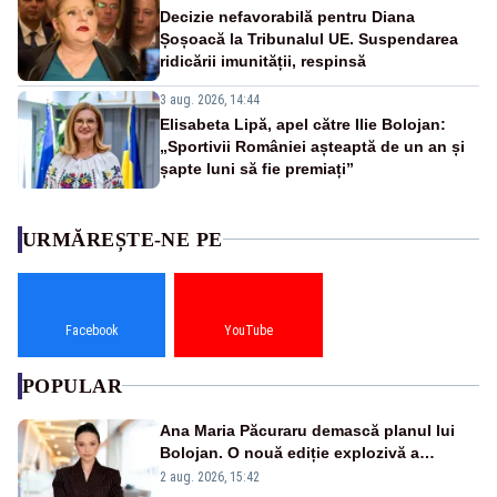
Decizie nefavorabilă pentru Diana
Șoșoacă la Tribunalul UE. Suspendarea
ridicării imunității, respinsă
3 aug. 2026, 14:44
Elisabeta Lipă, apel către Ilie Bolojan:
„Sportivii României așteaptă de un an și
șapte luni să fie premiați”
URMĂREȘTE-NE PE
Facebook
YouTube
POPULAR
Ana Maria Păcuraru demască planul lui
Bolojan. O nouă ediție explozivă a
emisiunii „Miza Zilei” la Realitatea PLUS
2 aug. 2026, 15:42