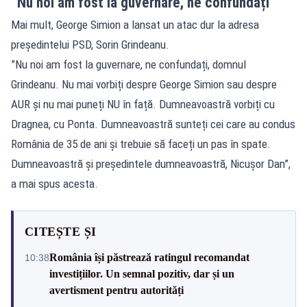
”Nu noi am fost la guvernare, ne confundați”
Mai mult, George Simion a lansat un atac dur la adresa
președintelui PSD, Sorin Grindeanu.
”Nu noi am fost la guvernare, ne confundați, domnul
Grindeanu. Nu mai vorbiți despre George Simion sau despre
AUR și nu mai puneți NU în față. Dumneavoastră vorbiți cu
Dragnea, cu Ponta. Dumneavoastră sunteți cei care au condus
România de 35 de ani și trebuie să faceți un pas în spate.
Dumneavoastră și președintele dumneavoastră, Nicușor Dan”,
a mai spus acesta.
CITEȘTE ȘI
România își păstrează ratingul recomandat
10:38
investițiilor. Un semnal pozitiv, dar și un
avertisment pentru autorități