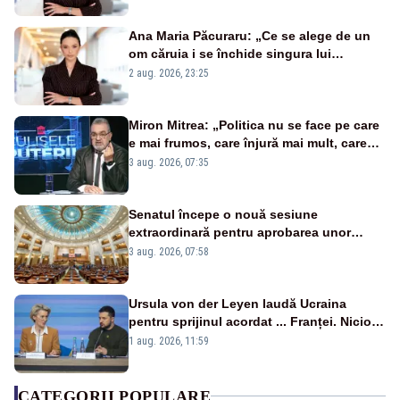
Ana Maria Păcuraru: „Ce se alege de un
om căruia i se închide singura lui
portiță?”
2 aug. 2026, 23:25
Miron Mitrea: „Politica nu se face pe care
e mai frumos, care înjură mai mult, care
țipă mai tare, ci pe proiecte”
3 aug. 2026, 07:35
Senatul începe o nouă sesiune
extraordinară pentru aprobarea unor
jaloane din PNRR
3 aug. 2026, 07:58
Ursula von der Leyen laudă Ucraina
pentru sprijinul acordat ... Franței. Nicio
reacție privind ajutorul energetic promis
1 aug. 2026, 11:59
României
CATEGORII POPULARE