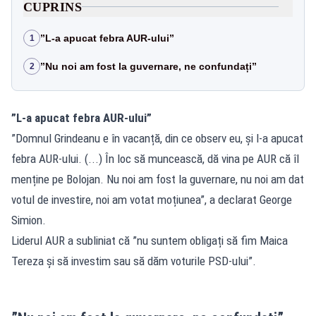
CUPRINS
”L-a apucat febra AUR-ului”
1
”Nu noi am fost la guvernare, ne confundați”
2
”L-a apucat febra AUR-ului”
”Domnul Grindeanu e în vacanță, din ce observ eu, și l-a apucat
febra AUR-ului. (...) În loc să muncească, dă vina pe AUR că îl
menține pe Bolojan. Nu noi am fost la guvernare, nu noi am dat
votul de investire, noi am votat moțiunea”, a declarat George
Simion.
Liderul AUR a subliniat că ”nu suntem obligați să fim Maica
Tereza și să investim sau să dăm voturile PSD-ului”.