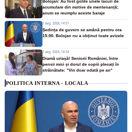
Bolojan: Au fost golite unele lacuri de
acumulare din motive de mentenanță;
acum se reumplu aceste baraje
7 aug. 2026, 14:51
Ședința de guvern se amână pentru ora
15:00. Bolojan nu a obținut toate avizele
7 aug. 2026, 14:34
Dramă uriașă! Seniorii României, între
pensii mici și dorul de copiii plecați în
străinătate: "Vin doar odată pe an"
POLITICA INTERNA - LOCALA