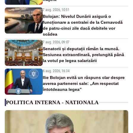
7 aug. 2026, 10:51
Bolojan: Nivelul Dunării asigură o
funcționare a centralei de la Cernavodă
de patru-cinci zile dacă debitele vor
scădea
7 aug. 2026, 09:07
Senatorii și deputații rămân la muncă.
Sesiunea extraordinară, prelungită până
la votul pe legea salarizării
6 aug. 2026, 16:34
Ilie Bolojan evită un răspuns clar despre
averea partenerei sale: „Am respectat
întotdeauna legea”
POLITICA INTERNA - NATIONALA