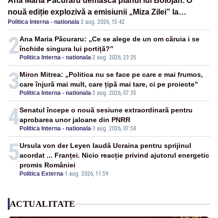
Ana Maria Păcuraru demască planul lui Bolojan. O
nouă ediție explozivă a emisiunii „Miza Zilei” la
Politica Interna - nationala
·
2 aug. 2026, 15:42
Realitatea PLUS
2
Ana Maria Păcuraru: „Ce se alege de un om căruia i se
închide singura lui portiță?”
Politica Interna - nationala
-
2 aug. 2026, 23:25
3
Miron Mitrea: „Politica nu se face pe care e mai frumos,
care înjură mai mult, care țipă mai tare, ci pe proiecte”
Politica Interna - nationala
-
3 aug. 2026, 07:35
4
Senatul începe o nouă sesiune extraordinară pentru
aprobarea unor jaloane din PNRR
Politica Interna - nationala
-
3 aug. 2026, 07:58
5
Ursula von der Leyen laudă Ucraina pentru sprijinul
acordat ... Franței. Nicio reacție privind ajutorul energetic
promis României
Politica Externa
-
1 aug. 2026, 11:59
ACTUALITATE