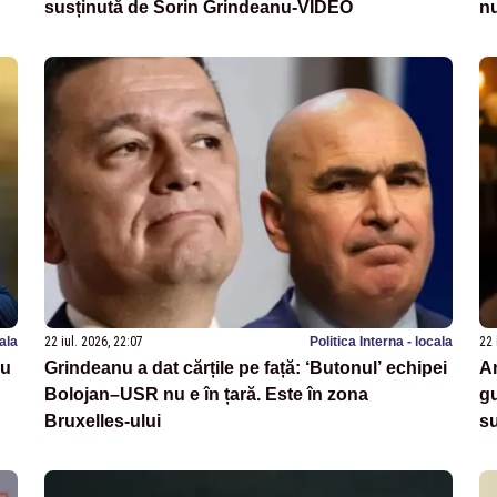
susținută de Sorin Grindeanu-VIDEO
nu
nala
22 iul. 2026, 22:07
Politica Interna - locala
22 
cu
Grindeanu a dat cărțile pe față: ‘Butonul’ echipei
An
Bolojan–USR nu e în țară. Este în zona
g
Bruxelles-ului
su