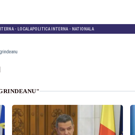
NTERNA - LOCALA
POLITICA INTERNA - NATIONALA
 grindeanu
u
 GRINDEANU"