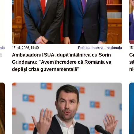
nala
15 iul. 2026, 18:40
Politica Interna - nationala
15 
l
Ambasadorul SUA, după întâlnirea cu Sorin
Gr
Grindeanu: "Avem încredere că România va
să
depăși criza guvernamentală"
ni