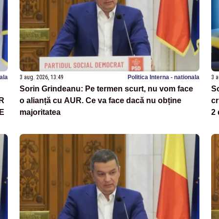
nala
3 aug. 2026, 13:49
Politica Interna - nationala
3 a
Sorin Grindeanu: Pe termen scurt, nu vom face
So
RR
o alianță cu AUR. Ce va face dacă nu obține
cr
FE
majoritatea
2