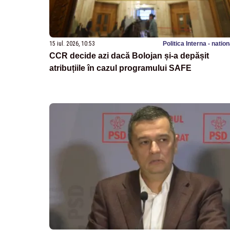
15 iul. 2026, 10:53
Politica Interna - natio
CCR decide azi dacă Bolojan și-a depășit
atribuțiile în cazul programului SAFE