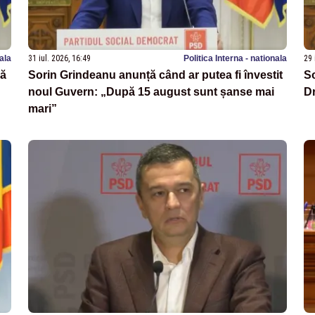
nala
31 iul. 2026, 16:49
Politica Interna - nationala
29 
să
Sorin Grindeanu anunță când ar putea fi învestit
So
noul Guvern: „După 15 august sunt șanse mai
D
mari”