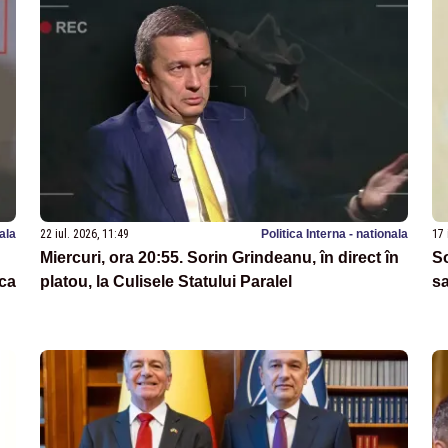
nala
22 iul. 2026, 11:49
Politica Interna - nationala
17 
Miercuri, ora 20:55. Sorin Grindeanu, în direct în
So
ca
platou, la Culisele Statului Paralel
sa