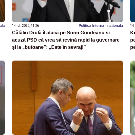
nala
14 iul. 2026, 11:26
Politica Interna - nationala
14 
Cătălin Drulă îl atacă pe Sorin Grindeanu și
K
acuză PSD că vrea să revină rapid la guvernare
pe
și la „butoane”: „Este în sevraj!”
pe