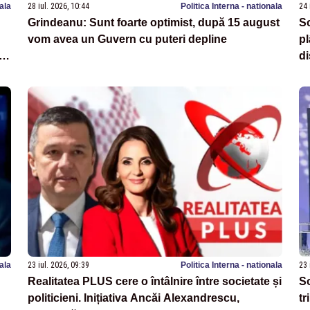
nala
28 iul. 2026, 10:44
Politica Interna - nationala
24 
Grindeanu: Sunt foarte optimist, după 15 august
So
vom avea un Guvern cu puteri depline
p
in
di
nala
23 iul. 2026, 09:39
Politica Interna - nationala
23 
Realitatea PLUS cere o întâlnire între societate și
So
politicieni. Inițiativa Ancăi Alexandrescu,
tr