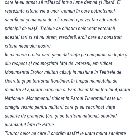
care le-au urmat să trăiască într-o lume demnă şi liberă. Ei
reprezinta istoria vie a unor vremuri în care patriotismul,
sacrificiul și mândria de a fi român reprezentau adevărate
principii de viață. Trebuie sa cinstim neincetat veteranii
acestei tari si să nu uitam, vreodată, eroii care au construit
istoria neamului nostru.
În memoria eroilor care şi-au dat viaţa pe câmpurile de luptă şi
din respect şi recunoştinţă faţă de veterani, am ridicat
Monumentul Eroilor militari căzuţi în misiune în Teatrele de
Operații şi pe teritoriul României, în timpul mandatului de
ministru al apãrãrii nationale si l-am donat Ministerului Apărării
Naționale. Monumentul ridicat in Parcul Tineretului este un
omagiu veşnic pentru militarii care şi-au sacrificat viaţa
departe de graniţele ţării şi pe teritoriu naţional, onorând
jurământul faţă de Patrie.
Tuturor celor pe care îi onorăm astăzi le urăm multă sănătate