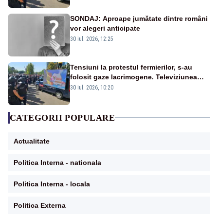
SONDAJ: Aproape jumătate dintre români
vor alegeri anticipate
30 iul. 2026, 12:25
Tensiuni la protestul fermierilor, s-au
folosit gaze lacrimogene. Televiziunea
Poporului face apel la calm – LIVE TEXT
30 iul. 2026, 10:20
CATEGORII POPULARE
Actualitate
Politica Interna - nationala
Politica Interna - locala
Politica Externa