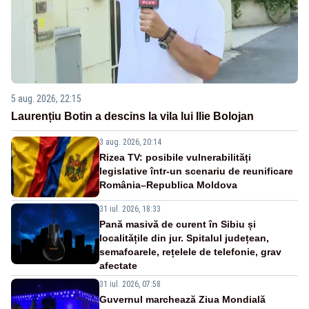
5 aug. 2026, 22:15
Laurențiu Botin a descins la vila lui Ilie Bolojan
3 aug. 2026, 20:14
Rizea TV: posibile vulnerabilități
legislative într-un scenariu de reunificare
România–Republica Moldova
31 iul. 2026, 18:33
Pană masivă de curent în Sibiu și
localitățile din jur. Spitalul județean,
semafoarele, rețelele de telefonie, grav
afectate
31 iul. 2026, 07:58
Guvernul marchează Ziua Mondială