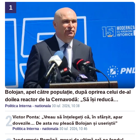
1
Bolojan, apel către populație, după oprirea celui de-al
doilea reactor de la Cernavodă: „Să își reducă
Politica Interna - nationala
·
30 iul. 2026, 10:38
consumul în orele de seară”
2
Victor Ponta: „Vreau să înțelegeți că, în sfârșit, apar
dovezile… De asta nu pleacă Bolojan și useriștii”
Politica Interna - nationala
-
30 iul. 2026, 10:46
Jandarmeria Română, mesaj de ultimă oră pe fondul