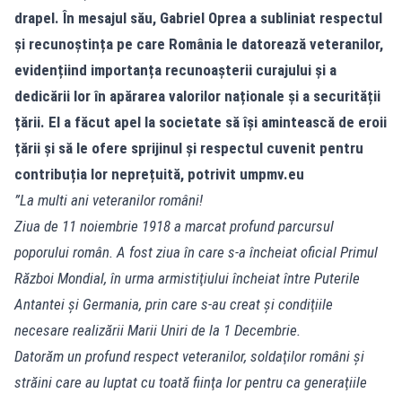
drapel. În mesajul său, Gabriel Oprea a subliniat respectul
și recunoștința pe care România le datorează veteranilor,
evidențiind importanța recunoașterii curajului și a
dedicării lor în apărarea valorilor naționale și a securității
țării. El a făcut apel la societate să își amintească de eroii
țării și să le ofere sprijinul și respectul cuvenit pentru
contribuția lor neprețuită, potrivit
umpmv.eu
”La multi ani veteranilor români!
Ziua de 11 noiembrie 1918 a marcat profund parcursul
poporului român. A fost ziua în care s-a încheiat oficial Primul
Război Mondial, în urma armistiţiului încheiat între Puterile
Antantei şi Germania, prin care s-au creat şi condiţiile
necesare realizării Marii Uniri de la 1 Decembrie.
Datorăm un profund respect veteranilor, soldaţilor români şi
străini care au luptat cu toată fiinţa lor pentru ca generaţiile