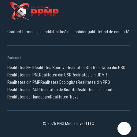
Contact
Termeni și condiții
Politică de confidențialitate
Cod de conduită
Parteneri:
Realitatea.NET
Realitatea Sportiva
Realitatea Star
Realitatea din PSD
Realitatea din PNL
Realitatea din USR
Realitatea din UDMR
Realitatea din PMP
Realitatea Ecologista
Realitatea din PRO
Realitatea din AUR
Realitatea de Bistrita
Realitatea de Ialomita
Realitatea de Hunedoara
Realitatea Travel
© 2026 PHG Media Invest LLC
Facebook
YouTube