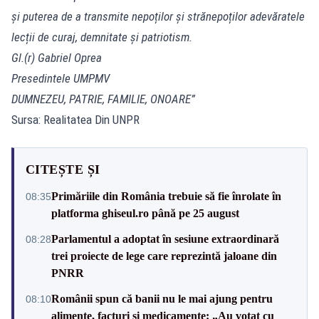
și puterea de a transmite nepoților și strănepoților adevăratele
lecții de curaj, demnitate și patriotism.
Gl.(r) Gabriel Oprea
Presedintele UMPMV
DUMNEZEU, PATRIE, FAMILIE, ONOARE”
Sursa: Realitatea Din UNPR
CITEȘTE ȘI
Primăriile din România trebuie să fie înrolate în
08:35
platforma ghiseul.ro până pe 25 august
Parlamentul a adoptat în sesiune extraordinară
08:28
trei proiecte de lege care reprezintă jaloane din
PNRR
Românii spun că banii nu le mai ajung pentru
08:10
alimente, facturi și medicamente: „Au votat cu