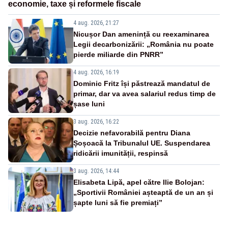
economie, taxe și reformele fiscale
4 aug. 2026, 21:27
Nicușor Dan amenință cu reexaminarea
Legii decarbonizării: „România nu poate
pierde miliarde din PNRR”
4 aug. 2026, 16:19
Dominic Fritz își păstrează mandatul de
primar, dar va avea salariul redus timp de
șase luni
3 aug. 2026, 16:22
Decizie nefavorabilă pentru Diana
Șoșoacă la Tribunalul UE. Suspendarea
ridicării imunității, respinsă
3 aug. 2026, 14:44
Elisabeta Lipă, apel către Ilie Bolojan:
„Sportivii României așteaptă de un an și
șapte luni să fie premiați”