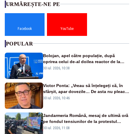
URMĂREȘTE-NE PE
Facebook
YouTube
POPULAR
Bolojan, apel către populație, după
oprirea celui de-al doilea reactor de la
Cernavodă: „Să își reducă consumul în
30 iul. 2026, 10:38
orele de seară”
Victor Ponta: „Vreau să înțelegeți că, în
sfârșit, apar dovezile… De asta nu pleacă
Bolojan și useriștii”
30 iul. 2026, 10:46
Jandarmeria Română, mesaj de ultimă oră
pe fondul tensiunilor de la protestul
masiv al fermierilor - VIDEO
30 iul. 2026, 11:08