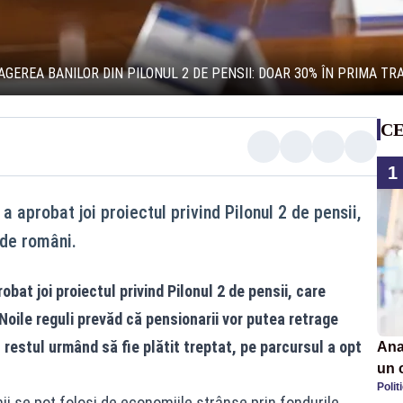
EREA BANILOR DIN PILONUL 2 DE PENSII: DOAR 30% ÎN PRIMA TR
CE
1
a aprobat joi proiectul privind Pilonul 2 de pensii,
 de români.
bat joi proiectul privind Pilonul 2 de pensii, care
Noile reguli prevăd că pensionarii vor putea retrage
restul urmând să fie plătit treptat, pe parcursul a opt
Ana
un 
Polit
por
i se pot folosi de economiile strânse prin fondurile