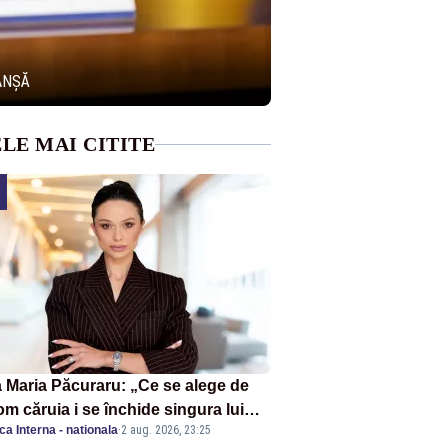
ANȘĂ
LE MAI CITITE
 Maria Păcuraru: „Ce se alege de
om căruia i se închide singura lui
ica Interna - nationala
·
2 aug. 2026, 23:25
tiță?”