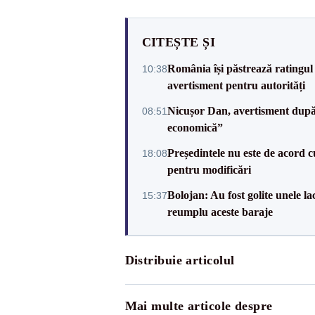
CITEȘTE ȘI
România își păstrează ratingul 
10:38
avertisment pentru autorități
Nicușor Dan, avertisment după 
08:51
economică”
Președintele nu este de acord c
18:08
pentru modificări
Bolojan: Au fost golite unele 
15:37
reumplu aceste baraje
Distribuie articolul
Mai multe articole despre