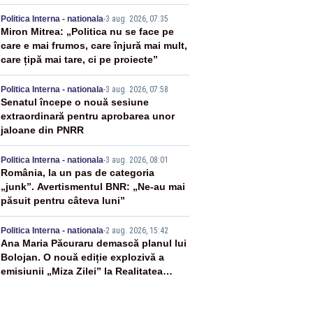
2
Politica Interna - nationala
-
3 aug. 2026, 07:35
Miron Mitrea: „Politica nu se face pe
care e mai frumos, care înjură mai mult,
care țipă mai tare, ci pe proiecte”
3
Politica Interna - nationala
-
3 aug. 2026, 07:58
Senatul începe o nouă sesiune
extraordinară pentru aprobarea unor
jaloane din PNRR
4
Politica Interna - nationala
-
3 aug. 2026, 08:01
România, la un pas de categoria
„junk”. Avertismentul BNR: „Ne-au mai
păsuit pentru câteva luni”
5
Politica Interna - nationala
-
2 aug. 2026, 15:42
Ana Maria Păcuraru demască planul lui
Bolojan. O nouă ediție explozivă a
emisiunii „Miza Zilei” la Realitatea
PLUS