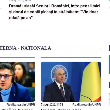
7 aug. 2026, 14:34
Dramă uriașă! Seniorii României, între pensii mici
și dorul de copiii plecați în străinătate: "Vin doar
odată pe an"
NTERNA - NATIONALA
Realitatea din UNPR
7 aug. 2026, 11:51
Realitatea din UNPR