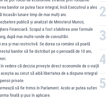
rea banilor se putea face integral, însă Executivul a ales
 încasări lunare timp de mai mulți ani.
dezbatere publică și analizat de Ministerul Muncii,
ere Financiară. Scopul a fost stabilirea unei formule
ng, după mai multe runde de consultări.
i era și mai restrictivă. Se dorea ca românii să poată
estul banilor să fie distribuit pe o perioadă de 10 ani,
iri.
în vedere că decizia privește direct economiile de o viață
 aceștia au cerut să aibă libertatea de a dispune integral
pensii private.
urmează să fie trimis în Parlament. Acolo ar putea suferi
forma finală și pus în aplicare.