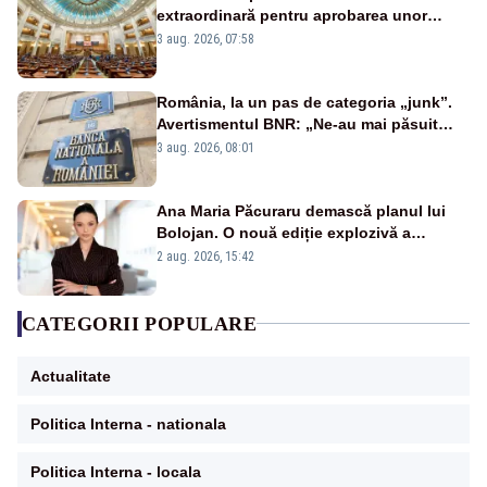
extraordinară pentru aprobarea unor
jaloane din PNRR
3 aug. 2026, 07:58
România, la un pas de categoria „junk”.
Avertismentul BNR: „Ne-au mai păsuit
pentru câteva luni”
3 aug. 2026, 08:01
Ana Maria Păcuraru demască planul lui
Bolojan. O nouă ediție explozivă a
emisiunii „Miza Zilei” la Realitatea PLUS
2 aug. 2026, 15:42
CATEGORII POPULARE
Actualitate
Politica Interna - nationala
Politica Interna - locala