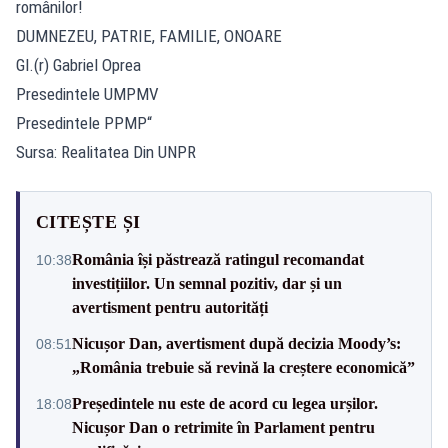
românilor!
DUMNEZEU, PATRIE, FAMILIE, ONOARE
Gl.(r) Gabriel Oprea
Presedintele UMPMV
Presedintele PPMP“
Sursa: Realitatea Din UNPR
CITEȘTE ȘI
România își păstrează ratingul recomandat
10:38
investițiilor. Un semnal pozitiv, dar și un
avertisment pentru autorități
Nicușor Dan, avertisment după decizia Moody’s:
08:51
„România trebuie să revină la creștere economică”
Președintele nu este de acord cu legea urșilor.
18:08
Nicușor Dan o retrimite în Parlament pentru