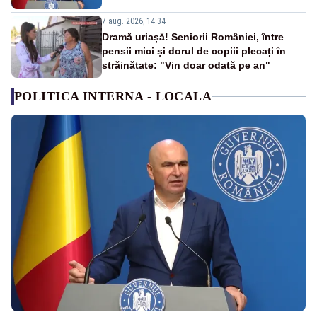
7 aug. 2026, 14:34
Dramă uriașă! Seniorii României, între
pensii mici și dorul de copiii plecați în
străinătate: "Vin doar odată pe an"
POLITICA INTERNA - LOCALA