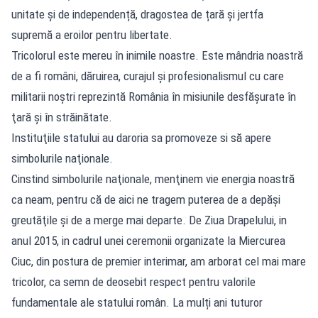
unitate și de independență, dragostea de țară și jertfa
supremă a eroilor pentru libertate.
Tricolorul este mereu în inimile noastre. Este mândria noastră
de a fi români, dăruirea, curajul și profesionalismul cu care
militarii noștri reprezintă România în misiunile desfăşurate în
ţară şi în străinătate.
Instituţiile statului au daroria sa promoveze si să apere
simbolurile naţionale.
Cinstind simbolurile naţionale, menţinem vie energia noastră
ca neam, pentru că de aici ne tragem puterea de a depăşi
greutăţile şi de a merge mai departe. De Ziua Drapelului, in
anul 2015, in cadrul unei ceremonii organizate la Miercurea
Ciuc, din postura de premier interimar, am arborat cel mai mare
tricolor, ca semn de deosebit respect pentru valorile
fundamentale ale statului român. La mulți ani tuturor