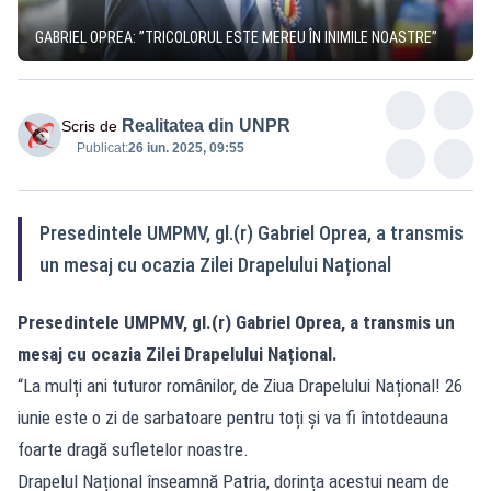
GABRIEL OPREA: ”TRICOLORUL ESTE MEREU ÎN INIMILE NOASTRE”
Realitatea din UNPR
Scris de
Publicat:
26 iun. 2025, 09:55
Presedintele UMPMV, gl.(r) Gabriel Oprea, a transmis
un mesaj cu ocazia Zilei Drapelului Național
Presedintele
UMPMV
, gl.(r) Gabriel Oprea, a transmis un
mesaj cu ocazia Zilei Drapelului Național.
“La mulți ani tuturor românilor, de Ziua Drapelului Național! 26
iunie este o zi de sarbatoare pentru toți şi va fi întotdeauna
foarte dragă sufletelor noastre.
Drapelul Național înseamnă Patria, dorința acestui neam de