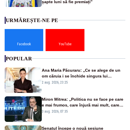
șapte luni să fie premiați”
URMĂREȘTE-NE PE
Facebook
YouTube
POPULAR
Ana Maria Păcuraru: „Ce se alege de un
om căruia i se închide singura lui
portiță?”
2 aug. 2026, 23:25
Miron Mitrea: „Politica nu se face pe care
e mai frumos, care înjură mai mult, care
țipă mai tare, ci pe proiecte”
3 aug. 2026, 07:35
Senatul începe o nouă sesiune