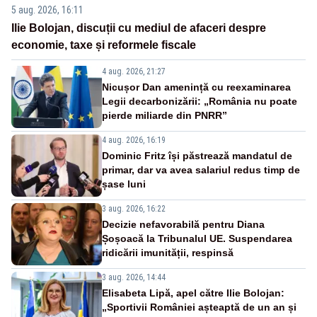
5 aug. 2026, 16:11
Ilie Bolojan, discuții cu mediul de afaceri despre
economie, taxe și reformele fiscale
4 aug. 2026, 21:27
Nicușor Dan amenință cu reexaminarea
Legii decarbonizării: „România nu poate
pierde miliarde din PNRR”
4 aug. 2026, 16:19
Dominic Fritz își păstrează mandatul de
primar, dar va avea salariul redus timp de
șase luni
3 aug. 2026, 16:22
Decizie nefavorabilă pentru Diana
Șoșoacă la Tribunalul UE. Suspendarea
ridicării imunității, respinsă
3 aug. 2026, 14:44
Elisabeta Lipă, apel către Ilie Bolojan:
„Sportivii României așteaptă de un an și