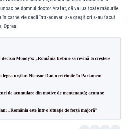
 cunosc pe domnul doctor Arafat, că va lua toate măsurile
a în carne vie dacă într-adevar s-a greșit ori s-au facut
el Oprea.
decizia Moody’s: „România trebuie să revină la creștere
u legea urșilor. Nicușor Dan o retrimite în Parlament
lacuri de acumulare din motive de mentenanță; acum se
an: „România este într-o situație de forță majoră”