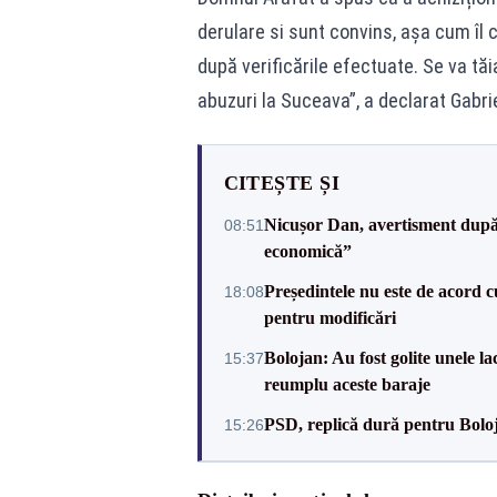
derulare si sunt convins, așa cum îl
după verificările efectuate. Se va tăi
abuzuri la Suceava”, a declarat Gabri
CITEȘTE ȘI
Nicușor Dan, avertisment după 
08:51
economică”
Președintele nu este de acord c
18:08
pentru modificări
Bolojan: Au fost golite unele 
15:37
reumplu aceste baraje
PSD, replică dură pentru Boloj
15:26