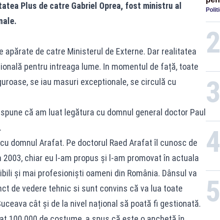
atea Plus de catre Gabriel Oprea, fost ministru al
Polit
reac
nale.
pro
ie apărate de catre Ministerul de Externe. Dar realitatea
ională pentru intreaga lume. In momentul de față, toate
iguroase, se iau masuri exceptionale, se circulă cu
 spune că am luat legătura cu domnul general doctor Paul
.
cu domnul Arafat. Pe doctorul Raed Arafat îl cunosc de
n 2003, chiar eu l-am propus și l-am promovat în actuala
dibili și mai profesioniști oameni din România. Dânsul va
nct de vedere tehnic si sunt convins că va lua toate
uceava cât și de la nivel național să poată fi gestionată.
at 100.000 de costume, a spus că este o anchetă în