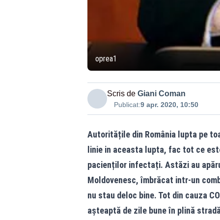
oprea1
Scris de
Giani Coman
Publicat:
9 apr. 2020, 10:50
Autoritățile din România lupta pe toa
linie in aceasta lupta, fac tot ce es
pacienților infectați. Astăzi au apă
Moldovenesc, îmbrăcat intr-un combi
nu stau deloc bine. Tot din cauza COV
așteaptă de zile bune în plină strad