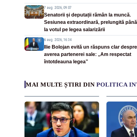
7 aug. 2026, 09:07
Senatorii și deputații rămân la muncă.
Sesiunea extraordinară, prelungită până
la votul pe legea salarizării
6 aug. 2026, 16:34
Ilie Bolojan evită un răspuns clar despre
averea partenerei sale: „Am respectat
întotdeauna legea”
MAI MULTE ȘTIRI DIN
POLITICA I