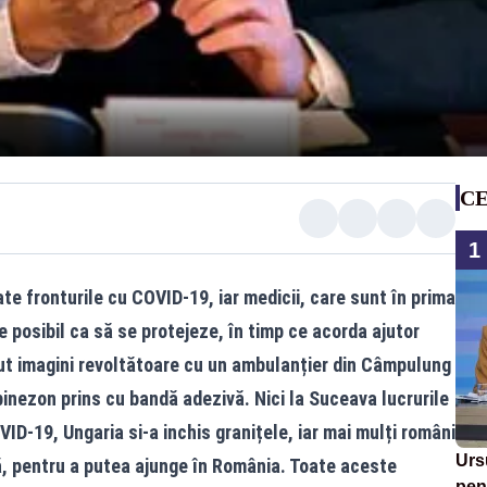
CE
1
te fronturile cu COVID-19, iar medicii, care sunt în prima
te posibil ca să se protejeze, în timp ce acorda ajutor
rut imagini revoltătoare cu un ambulanțier din Câmpulung
nezon prins cu bandă adezivă. Nici la Suceava lucrurile
ID-19, Ungaria si-a inchis granițele, iar mai mulți români
Urs
ă, pentru a putea ajunge în România. Toate aceste
pent