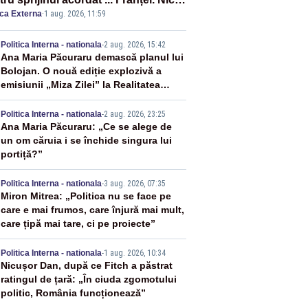
ica Externa
·
1 aug. 2026, 11:59
ție privind ajutorul energetic
mis României
2
Politica Interna - nationala
-
2 aug. 2026, 15:42
Ana Maria Păcuraru demască planul lui
Bolojan. O nouă ediție explozivă a
emisiunii „Miza Zilei” la Realitatea
PLUS
3
Politica Interna - nationala
-
2 aug. 2026, 23:25
Ana Maria Păcuraru: „Ce se alege de
un om căruia i se închide singura lui
portiță?”
4
Politica Interna - nationala
-
3 aug. 2026, 07:35
Miron Mitrea: „Politica nu se face pe
care e mai frumos, care înjură mai mult,
care țipă mai tare, ci pe proiecte”
5
Politica Interna - nationala
-
1 aug. 2026, 10:34
Nicușor Dan, după ce Fitch a păstrat
ratingul de țară: „În ciuda zgomotului
politic, România funcționează”