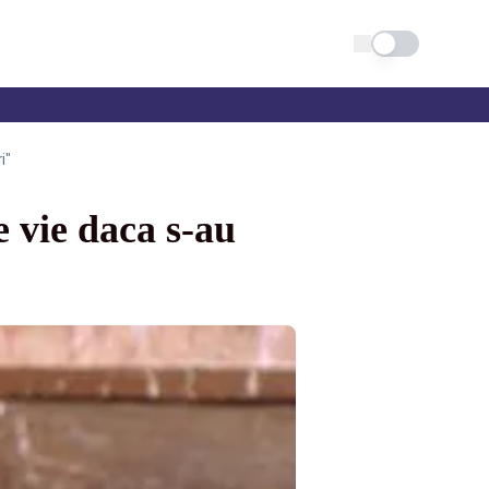
Schimba tema
i"
 vie daca s-au