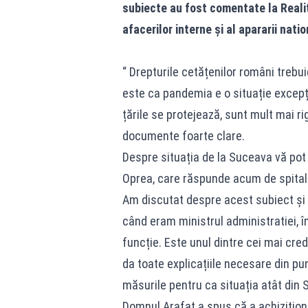
subiecte au fost comentate la Realit
afacerilor interne și al apararii natio
“ Drepturile cetățenilor români trebu
este ca pandemia e o situație excepț
țările se protejează, sunt mult mai r
documente foarte clare.
Despre situația de la Suceava vă pot
Oprea, care răspunde acum de spital
Am discutat despre acest subiect și 
când eram ministrul administratiei, î
funcție. Este unul dintre cei mai cre
da toate explicațiile necesare din pu
măsurile pentru ca situația atât din S
Domnul Arafat a spus că a achizițion