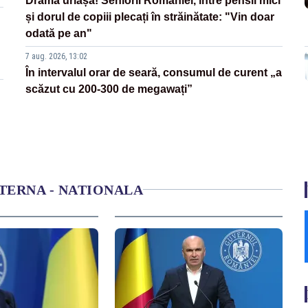
Dramă uriașă! Seniorii României, între pensii mici
și dorul de copiii plecați în străinătate: "Vin doar
odată pe an"
7 aug. 2026, 13:02
În intervalul orar de seară, consumul de curent „a
scăzut cu 200-300 de megawați”
NTERNA - NATIONALA