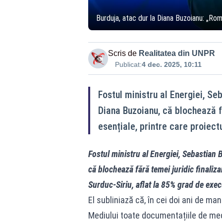
Burduja, atac dur la Diana Buzoianu: „Rom
Scris de
Realitatea din UNPR
Publicat:
4 dec. 2025, 10:11
Fostul ministru al Energiei, Se
Diana Buzoianu, că blochează fă
esențiale, printre care proiect
Fostul ministru al Energiei, Sebastian 
că blochează fără temei juridic finaliza
Surduc-Siriu, aflat la 85% grad de exec
El subliniază că, în cei doi ani de m
Mediului toate documentațiile de medi