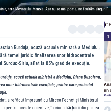
ânia, țara Meșterului Manole. Așa nu se mai poate, ne faultăm singuri!”
CE
1
bastian Burduja, acuză actuala ministră a Mediului,
ră temei juridic finalizarea unor hidrocentrale
ul Surduc-Siriu, aflat la 85% grad de execuție.
Burduja, acuză actuala ministră a Mediului, Diana Buzoianu,
rea unor hidrocentrale esențiale, printre care proiectul
Ana
un 
uție.
Polit
por
andat, a refăcut împreună cu Mircea Fechet și Ministerul
u pentru aceste obiective, în ciuda hărțuirii din partea