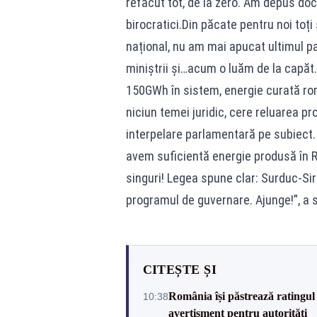
refăcut tot, de la zero. Am depus doc
birocratici.Din păcate pentru noi toți
național, nu am mai apucat ultimul p
miniștrii și…acum o luăm de la capăt.
150GWh în sistem, energie curată ro
niciun temei juridic, cere reluarea pr
interpelare parlamentară pe subiect. 
avem suficientă energie produsă în 
singuri! Legea spune clar: Surduc-Siri
programul de guvernare. Ajunge!”, a 
CITEȘTE ȘI
România își păstrează ratingul 
10:38
avertisment pentru autorități