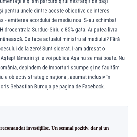
umentațiile și am parcurs șirul nesfârșit de pași
 și pentru unele dintre aceste obiective de interes
as - emiterea acordului de mediu nou. S-au schimbat
Hidrocentrala Surduc-Siriu e 85% gata. Ar putea livra
mânească. Ce face actualul ministru al mediului? Fără
ocesului de la zero! Sunt siderat. I-am adresat o
Aștept lămuriri și le voi publica.Așa nu se mai poate. Nu
România, depindem de importuri scumpe și ne faultăm
u e obiectiv strategic național, asumat inclusiv în
scris Sebastian Burduja pe pagina de Facebook.
recomandat investițiilor. Un semnal pozitiv, dar și un