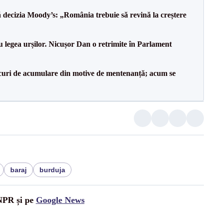
decizia Moody’s: „România trebuie să revină la creștere
u legea urșilor. Nicușor Dan o retrimite în Parlament
lacuri de acumulare din motive de mentenanță; acum se
baraj
burduja
UNPR și pe
Google News