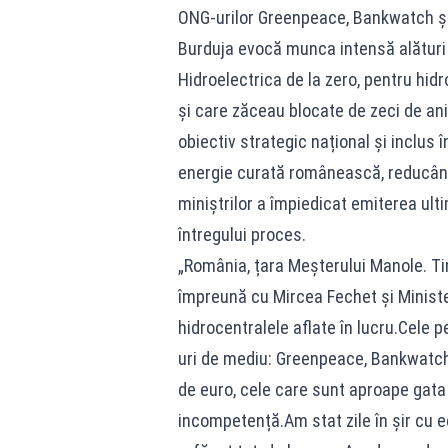
ONG-urilor Greenpeace, Bankwatch și 
Burduja evocă munca intensă alături 
Hidroelectrica de la zero, pentru hid
și care zăceau blocate de zeci de ani
obiectiv strategic național și inclu
energie curată românească, reducâ
miniștrilor a împiedicat emiterea ul
întregului proces.​
„România, țara Meșterului Manole. Tim
împreună cu Mircea Fechet și Ministe
hidrocentralele aflate în lucru.Cele p
uri de mediu: Greenpeace, Bankwatch ș
de euro, cele care sunt aproape gata 
incompetență.Am stat zile în șir cu ec