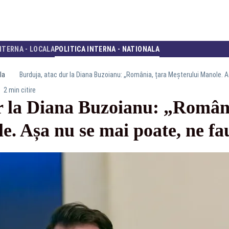
NTERNA - LOCALA
POLITICA INTERNA - NATIONALA
la
Burduja, atac dur la Diana Buzoianu: „România, țara Meșterului Manole. A
2 min citire
r la Diana Buzoianu: „Români
. Așa nu se mai poate, ne fa