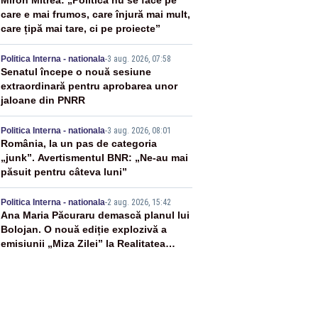
2
Miron Mitrea: „Politica nu se face pe
care e mai frumos, care înjură mai mult,
care țipă mai tare, ci pe proiecte”
3
Politica Interna - nationala
-
3 aug. 2026, 07:58
Senatul începe o nouă sesiune
extraordinară pentru aprobarea unor
jaloane din PNRR
4
Politica Interna - nationala
-
3 aug. 2026, 08:01
România, la un pas de categoria
„junk”. Avertismentul BNR: „Ne-au mai
păsuit pentru câteva luni”
5
Politica Interna - nationala
-
2 aug. 2026, 15:42
Ana Maria Păcuraru demască planul lui
Bolojan. O nouă ediție explozivă a
emisiunii „Miza Zilei” la Realitatea
PLUS