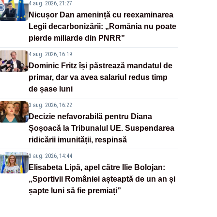
4 aug. 2026, 21:27
Nicușor Dan amenință cu reexaminarea
Legii decarbonizării: „România nu poate
pierde miliarde din PNRR”
4 aug. 2026, 16:19
Dominic Fritz își păstrează mandatul de
primar, dar va avea salariul redus timp
de șase luni
3 aug. 2026, 16:22
Decizie nefavorabilă pentru Diana
Șoșoacă la Tribunalul UE. Suspendarea
ridicării imunității, respinsă
3 aug. 2026, 14:44
Elisabeta Lipă, apel către Ilie Bolojan:
„Sportivii României așteaptă de un an și
șapte luni să fie premiați”