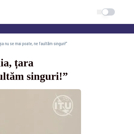
Schimba tema
șa nu se mai poate, ne faultăm singuri!”
a, țara
ultăm singuri!”