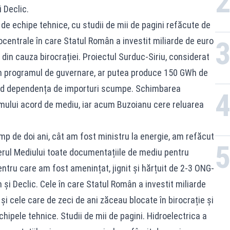
Declic.​
de echipe tehnice, cu studii de mii de pagini refăcute de
rocentrale în care Statul Român a investit miliarde de euro
 din cauza birocrației. Proiectul Surduc-Siriu, considerat
s în programul de guvernare, ar putea produce 150 GWh de
nd dependența de importuri scumpe. Schimbarea
timului acord de mediu, iar acum Buzoianu cere reluarea
p de doi ani, cât am fost ministru la energie, am refăcut
rul Mediului toate documentațiile de mediu pentru
entru care am fost amenințat, jignit și hărțuit de 2-3 ONG-
i Declic. Cele în care Statul Român a investit miliarde
și cele care de zeci de ani zăceau blocate în birocrație și
hipele tehnice. Studii de mii de pagini. Hidroelectrica a