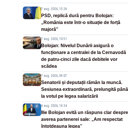
7 aug. 2026, 15:26
PSD, replică dură pentru Bolojan:
„România este într-o situație de forță
majoră”
7 aug. 2026, 10:51
Bolojan: Nivelul Dunării asigură o
funcționare a centralei de la Cernavodă
de patru-cinci zile dacă debitele vor
scădea
7 aug. 2026, 09:07
Senatorii și deputații rămân la muncă.
Sesiunea extraordinară, prelungită până
la votul pe legea salarizării
6 aug. 2026, 16:34
Ilie Bolojan evită un răspuns clar despre
averea partenerei sale: „Am respectat
întotdeauna legea”