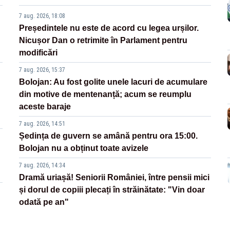
7 aug. 2026, 18:08
Președintele nu este de acord cu legea urșilor.
Nicușor Dan o retrimite în Parlament pentru
modificări
7 aug. 2026, 15:37
Bolojan: Au fost golite unele lacuri de acumulare
din motive de mentenanță; acum se reumplu
aceste baraje
7 aug. 2026, 14:51
Ședința de guvern se amână pentru ora 15:00.
Bolojan nu a obținut toate avizele
7 aug. 2026, 14:34
Dramă uriașă! Seniorii României, între pensii mici
și dorul de copiii plecați în străinătate: "Vin doar
odată pe an"