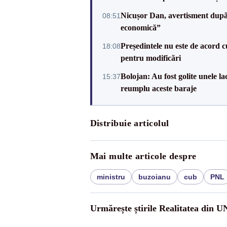
Nicușor Dan, avertisment după 
08:51
economică”
Președintele nu este de acord c
18:08
pentru modificări
Bolojan: Au fost golite unele 
15:37
reumplu aceste baraje
Distribuie articolul
Mai multe articole despre
ministru
buzoianu
cub
PNL
Urmărește știrile Realitatea din 