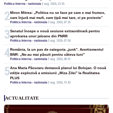
Politica Interna - nationala
·
2 aug. 2026, 23:25
2
Miron Mitrea: „Politica nu se face pe care e mai frumos,
care înjură mai mult, care țipă mai tare, ci pe proiecte”
Politica Interna - nationala
-
3 aug. 2026, 07:35
3
Senatul începe o nouă sesiune extraordinară pentru
aprobarea unor jaloane din PNRR
Politica Interna - nationala
-
3 aug. 2026, 07:58
4
România, la un pas de categoria „junk”. Avertismentul
BNR: „Ne-au mai păsuit pentru câteva luni”
Politica Interna - nationala
-
3 aug. 2026, 08:01
5
Ana Maria Păcuraru demască planul lui Bolojan. O nouă
ediție explozivă a emisiunii „Miza Zilei” la Realitatea
PLUS
Politica Interna - nationala
-
2 aug. 2026, 15:42
ACTUALITATE