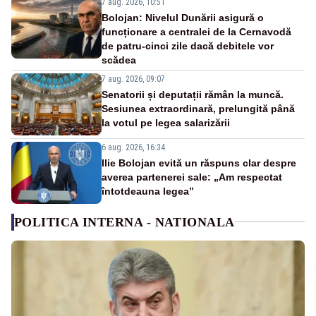
7 aug. 2026, 10:51
Bolojan: Nivelul Dunării asigură o
funcționare a centralei de la Cernavodă
de patru-cinci zile dacă debitele vor
scădea
7 aug. 2026, 09:07
Senatorii și deputații rămân la muncă.
Sesiunea extraordinară, prelungită până
la votul pe legea salarizării
6 aug. 2026, 16:34
Ilie Bolojan evită un răspuns clar despre
averea partenerei sale: „Am respectat
întotdeauna legea”
POLITICA INTERNA - NATIONALA