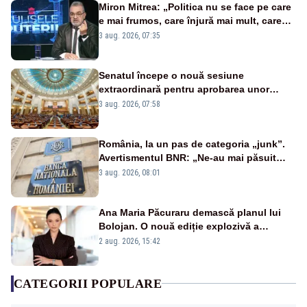
Miron Mitrea: „Politica nu se face pe care
e mai frumos, care înjură mai mult, care
țipă mai tare, ci pe proiecte”
3 aug. 2026, 07:35
Senatul începe o nouă sesiune
extraordinară pentru aprobarea unor
jaloane din PNRR
3 aug. 2026, 07:58
România, la un pas de categoria „junk”.
Avertismentul BNR: „Ne-au mai păsuit
pentru câteva luni”
3 aug. 2026, 08:01
Ana Maria Păcuraru demască planul lui
Bolojan. O nouă ediție explozivă a
emisiunii „Miza Zilei” la Realitatea PLUS
2 aug. 2026, 15:42
CATEGORII POPULARE