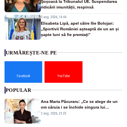
Șoșoacă la Tribunalul UE. Suspendarea
ridicării imunității, respinsă
3 aug. 2026, 14:44
Elisabeta Lipă, apel către Ilie Bolojan:
„Sportivii României așteaptă de un an și
șapte luni să fie premiați”
URMĂREȘTE-NE PE
Facebook
YouTube
POPULAR
Ana Maria Păcuraru: „Ce se alege de un
om căruia i se închide singura lui
portiță?”
2 aug. 2026, 23:25