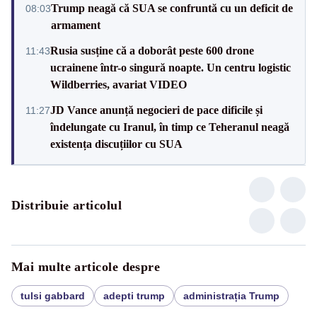
Trump neagă că SUA se confruntă cu un deficit de
08:03
armament
Rusia susține că a doborât peste 600 drone
11:43
ucrainene într-o singură noapte. Un centru logistic
Wildberries, avariat VIDEO
JD Vance anunță negocieri de pace dificile și
11:27
îndelungate cu Iranul, în timp ce Teheranul neagă
existența discuțiilor cu SUA
Distribuie articolul
Mai multe articole despre
tulsi gabbard
adepti trump
administrația Trump