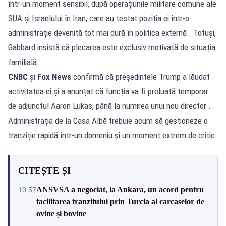
într-un moment sensibil, după operațiunile militare comune ale
SUA și Israelului în Iran, care au testat poziția ei într-o
administrație devenită tot mai dură în politica externă . Totuși,
Gabbard insistă că plecarea este exclusiv motivată de situația
familială.
CNBC
și
Fox News
confirmă că președintele Trump a lăudat
activitatea ei și a anunțat că funcția va fi preluată temporar
de adjunctul Aaron Lukas, până la numirea unui nou director .
Administrația de la Casa Albă trebuie acum să gestioneze o
tranziție rapidă într-un domeniu și un moment extrem de critic.
CITEȘTE ȘI
ANSVSA a negociat, la Ankara, un acord pentru
10:57
facilitarea tranzitului prin Turcia al carcaselor de
ovine și bovine