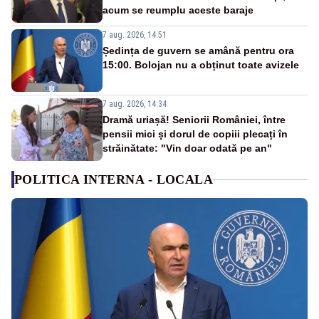
acum se reumplu aceste baraje
7 aug. 2026, 14:51
Ședința de guvern se amână pentru ora
15:00. Bolojan nu a obținut toate avizele
7 aug. 2026, 14:34
Dramă uriașă! Seniorii României, între
pensii mici și dorul de copiii plecați în
străinătate: "Vin doar odată pe an"
POLITICA INTERNA - LOCALA