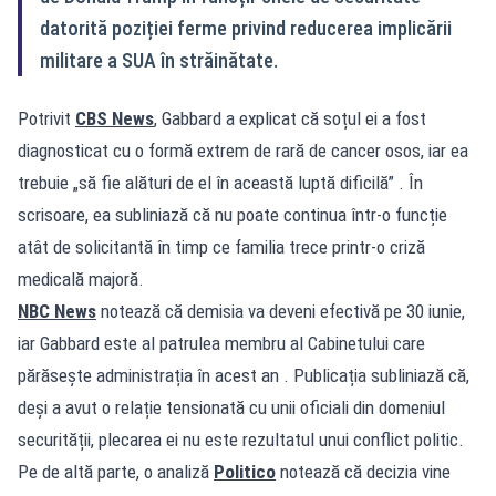
datorită poziției ferme privind reducerea implicării
militare a SUA în străinătate.
Potrivit
CBS News
, Gabbard a explicat că soțul ei a fost
diagnosticat cu o formă extrem de rară de cancer osos, iar ea
trebuie „să fie alături de el în această luptă dificilă” . În
scrisoare, ea subliniază că nu poate continua într-o funcție
atât de solicitantă în timp ce familia trece printr-o criză
medicală majoră.
NBC News
notează că demisia va deveni efectivă pe 30 iunie,
iar Gabbard este al patrulea membru al Cabinetului care
părăsește administrația în acest an . Publicația subliniază că,
deși a avut o relație tensionată cu unii oficiali din domeniul
securității, plecarea ei nu este rezultatul unui conflict politic.
Pe de altă parte, o analiză
Politico
notează că decizia vine