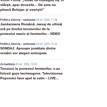
2
Victor Ponta: „Vreau să înțelegeți că, în
sfârșit, apar dovezile… De asta nu
pleacă Bolojan și useriștii”
3
Politica Interna - nationala
-
30 iul. 2026, 11:08
Jandarmeria Română, mesaj de ultimă
oră pe fondul tensiunilor de la
protestul masiv al fermierilor - VIDEO
4
Politica Interna - nationala
-
30 iul. 2026, 12:25
SONDAJ: Aproape jumătate dintre
români vor alegeri anticipate
5
Actualitate
-
30 iul. 2026, 10:20
Tensiuni la protestul fermierilor, s-au
folosit gaze lacrimogene. Televiziunea
Poporului face apel la calm – LIVE
TEXT