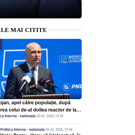
LE MAI CITITE
ojan, apel către populație, după
rea celui de-al doilea reactor de la
ica Interna - nationala
·
30 iul. 2026, 10:38
navodă: „Să își reducă consumul în
le de seară”
Politica Interna - nationala
-
30 iul. 2026, 10:46