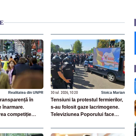
E
Realitatea din UNPR
30 iul. 2026, 10:20
Stoica Marian
transparență în
Tensiuni la protestul fermierilor,
e înarmare.
s-au folosit gaze lacrimogene.
rea competiție
Televiziunea Poporului face
trie locală –
apel la calm – LIVE TEXT