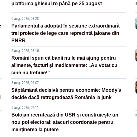
platforma ghiseul.ro până pe 25 august
6 aug. 2026, 08:28
e
Parlamentul a adoptat în sesiune extraordinară
trei proiecte de lege care reprezintă jaloane din
PNRR
6 aug. 2026, 08:10
Românii spun că banii nu le mai ajung pentru
alimente, facturi și medicamente: „Au votat cu
cine nu trebuie!”
6 aug. 2026, 08:07
Săptămână decisivă pentru economie: Moody’s
l
decide dacă retrogradează România la junk
6 aug. 2026, 07:11
Bolojan recrutează din USR și construiește un
nou pol electoral: atacuri coordonate pentru
-
menținerea la putere