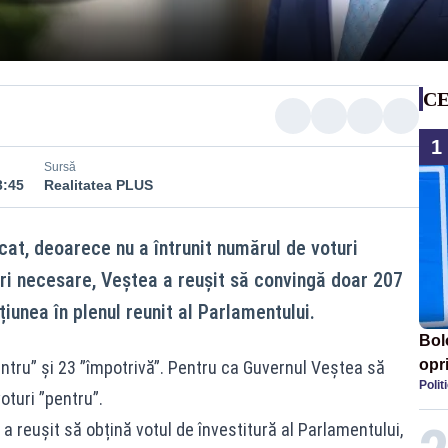
CE
1
Sursă
3:45
Realitatea PLUS
cat, deoarece nu a întrunit numărul de voturi
ri necesare, Veștea a reușit să convingă doar 207
iunea în plenul reunit al Parlamentului.
Bol
opri
entru” și 23 ”împotrivă”. Pentru ca Guvernul Veștea să
Polit
Cer
oturi ”pentru”.
ore
 reușit să obțină votul de învestitură al Parlamentului,