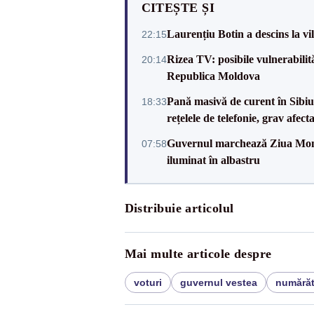
CITEȘTE ȘI
Laurențiu Botin a descins la vil
22:15
Rizea TV: posibile vulnerabilit
20:14
Republica Moldova
Pană masivă de curent în Sibiu ș
18:33
rețelele de telefonie, grav afect
Guvernul marchează Ziua Mondi
07:58
iluminat în albastru
Distribuie articolul
Mai multe articole despre
voturi
guvernul vestea
numărăt