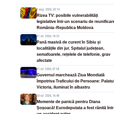
3 aug. 2026, 20:14
Rizea TV: posibile vulnerabilități
legislative într-un scenariu de reunificar
România–Republica Moldova
31 iul. 2026, 18:33
Pană masivă de curent în Sibiu și
localitățile din jur. Spitalul județean,
semafoarele, rețelele de telefonie, grav
afectate
31 iul. 2026, 07:58
Guvernul marchează Ziua Mondială
împotriva Traficului de Persoane: Palatu
Victoria, iluminat în albastru
30 iul. 2026, 16:48
Momente de panică pentru Diana
Șoșoacă! Eurodeputata a fost rănită într
un accident rutier