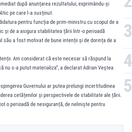
imediat după anunțarea rezultatului, exprimându-și
itic pe care l-a susținut.
idatura pentru funcția de prim-ministru cu scopul de a
ic și de a asigura stabilitatea țării într-o perioadă
l său a fost motivat de bune intenții și de dorința de a
ntenții. Am considerat că este necesar să răspund la
 că nu s-a putut materializa”, a declarat Adrian Veștea
spingerea Guvernului ar putea prelungi incertitudinea
erea cetățenilor și perspectivele de stabilitate ale țării.
tot o perioadă de nesiguranță, de neliniște pentru