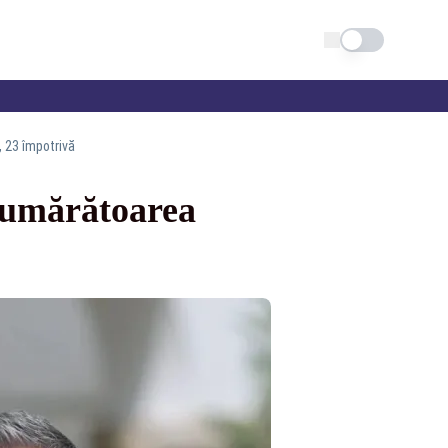
Schimba tema
, 23 împotrivă
 Numărătoarea