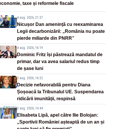
economie, taxe și reformele fiscale
4 aug. 2026, 21:27
Nicușor Dan amenință cu reexaminarea
Legii decarbonizării: „România nu poate
pierde miliarde din PNRR”
4 aug. 2026, 16:19
Dominic Fritz își păstrează mandatul de
primar, dar va avea salariul redus timp
de șase luni
3 aug. 2026, 16:22
Decizie nefavorabilă pentru Diana
Șoșoacă la Tribunalul UE. Suspendarea
ridicării imunității, respinsă
3 aug. 2026, 14:44
Elisabeta Lipă, apel către Ilie Bolojan:
„Sportivii României așteaptă de un an și
șapte luni să fie premiați”