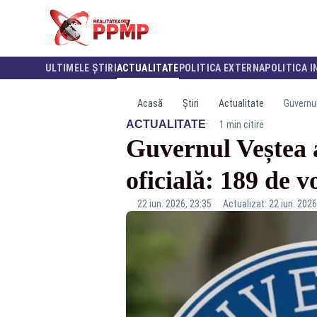
ULTIMELE ȘTIRI
ACTUALITATE
POLITICA EXTERNA
POLITICA I
Acasă
Știri
Actualitate
Guvernul
·
ACTUALITATE
1 min citire
Guvernul Veștea 
oficială: 189 de 
22 iun. 2026, 23:35
Actualizat: 22 iun. 2026