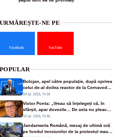
URMĂREȘTE-NE PE
Facebook
YouTube
POPULAR
Bolojan, apel către populație, după oprirea
celui de-al doilea reactor de la Cernavodă:
„Să își reducă consumul în orele de seară”
30 iul. 2026, 10:38
Victor Ponta: „Vreau să înțelegeți că, în
sfârșit, apar dovezile… De asta nu pleacă
Bolojan și useriștii”
30 iul. 2026, 10:46
Jandarmeria Română, mesaj de ultimă oră
pe fondul tensiunilor de la protestul masiv