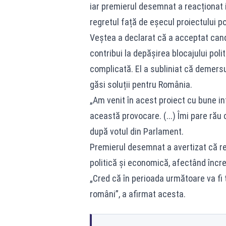
iar premierul desemnat a reacționat 
regretul față de eșecul proiectului pol
Veștea a declarat că a acceptat cand
contribui la depășirea blocajului polit
complicată. El a subliniat că demersu
găsi soluții pentru România.
„Am venit în acest proiect cu bune i
această provocare. (...) Îmi pare rău
după votul din Parlament.
Premierul desemnat a avertizat că re
politică și economică, afectând încred
„Cred că în perioada următoare va fi 
români”, a afirmat acesta.