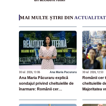
MAI MULTE ȘTIRI DIN
ACTUALITAT
30 iul. 2026, 13:06
Ana Maria Pacuraru
30 iul. 2026, 12:53
Ana Maria Păcuraru explică
Românii cer 
sondajul privind cheltuielile de
cheltuielile d
înarmare: Românii cer
Majoritatea v
transparență în achiziții și un
reală și indus
echilibru între partenerii externi
SONDAJ