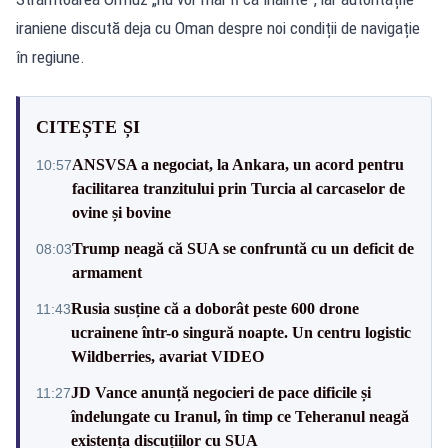
iraniene discută deja cu Oman despre noi condiții de navigație
în regiune.
CITEȘTE ȘI
ANSVSA a negociat, la Ankara, un acord pentru
10:57
facilitarea tranzitului prin Turcia al carcaselor de
ovine și bovine
Trump neagă că SUA se confruntă cu un deficit de
08:03
armament
Rusia susține că a doborât peste 600 drone
11:43
ucrainene într-o singură noapte. Un centru logistic
Wildberries, avariat VIDEO
JD Vance anunță negocieri de pace dificile și
11:27
îndelungate cu Iranul, în timp ce Teheranul neagă
existența discuțiilor cu SUA