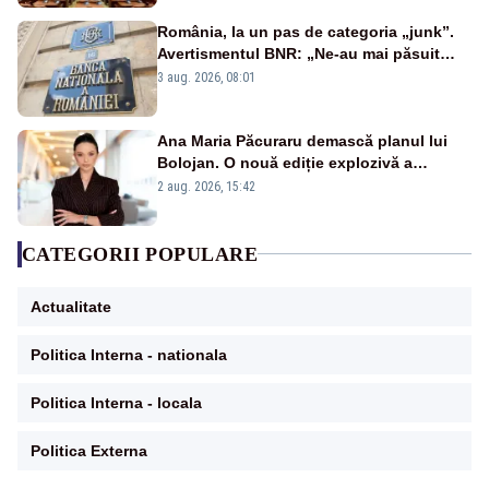
România, la un pas de categoria „junk”.
Avertismentul BNR: „Ne-au mai păsuit
pentru câteva luni”
3 aug. 2026, 08:01
Ana Maria Păcuraru demască planul lui
Bolojan. O nouă ediție explozivă a
emisiunii „Miza Zilei” la Realitatea PLUS
2 aug. 2026, 15:42
CATEGORII POPULARE
Actualitate
Politica Interna - nationala
Politica Interna - locala
Politica Externa