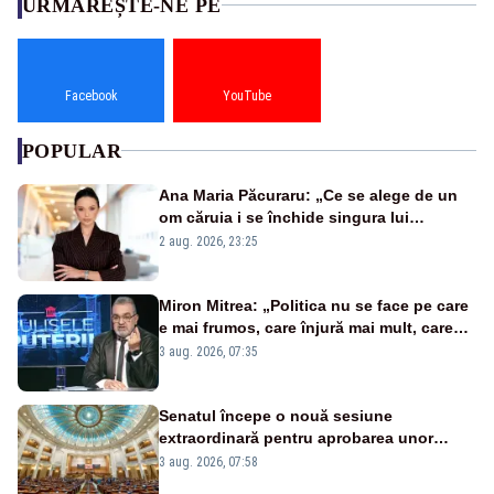
URMĂREȘTE-NE PE
Facebook
YouTube
POPULAR
Ana Maria Păcuraru: „Ce se alege de un
om căruia i se închide singura lui
portiță?”
2 aug. 2026, 23:25
Miron Mitrea: „Politica nu se face pe care
e mai frumos, care înjură mai mult, care
țipă mai tare, ci pe proiecte”
3 aug. 2026, 07:35
Senatul începe o nouă sesiune
extraordinară pentru aprobarea unor
jaloane din PNRR
3 aug. 2026, 07:58