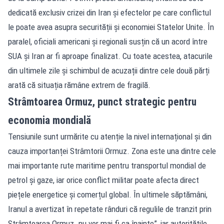
dedicată exclusiv crizei din Iran și efectelor pe care conflictul
le poate avea asupra securității și economiei Statelor Unite. În
paralel, oficiali americani și regionali susțin că un acord între
SUA și Iran ar fi aproape finalizat. Cu toate acestea, atacurile
din ultimele zile și schimbul de acuzații dintre cele două părți
arată că situația rămâne extrem de fragilă.
Strâmtoarea Ormuz, punct strategic pentru
economia mondială
Tensiunile sunt urmărite cu atenție la nivel internațional și din
cauza importanței Strâmtorii Ormuz. Zona este una dintre cele
mai importante rute maritime pentru transportul mondial de
petrol și gaze, iar orice conflict militar poate afecta direct
piețele energetice și comerțul global. În ultimele săptămâni,
Iranul a avertizat în repetate rânduri că regulile de tranzit prin
Strâmtoarea Ormuz „nu vor mai fi ca înainte”, iar autoritățile