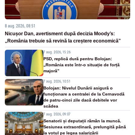
8 aug. 2026, 08:51
Nicușor Dan, avertisment după decizia Moody’s:
„România trebuie să revină la creștere economică”
7 aug. 2026, 15:26
PSD, replică dură pentru Bolojan:
„România este într-o situație de forță
majoră”
7 aug. 2026, 10:51
Bolojan: Nivelul Dunării asigură o
funcționare a centralei de la Cernavodă
de patru-cinci zile dacă debitele vor
scădea
7 aug. 2026, 09:07
Senatorii și deputații rămân la muncă.
Sesiunea extraordinară, prelungită până
la votul pe legea salarizării