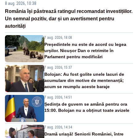
8 aug. 2026, 10:38
România își păstrează ratingul recomandat investițiilor.
Un semnal pozitiv, dar și un avertisment pentru
autorități
7 aug. 2026, 18:08
Președintele nu este de acord cu legea
urșilor. Nicușor Dan o retrimite în
Parlament pentru modificări
7 aug. 2026, 15:37
Bolojan: Au fost golite unele lacuri de
acumulare din motive de mentenanță;
acum se reumplu aceste baraje
7 aug. 2026, 14:51
Ședința de guvern se amână pentru ora
15:00. Bolojan nu a obținut toate avizele
7 aug. 2026, 14:34
Dramă uriașă! Seniorii României, între