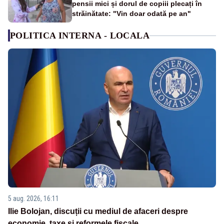
pensii mici și dorul de copiii plecați în
străinătate: "Vin doar odată pe an"
POLITICA INTERNA - LOCALA
5 aug. 2026, 16:11
Ilie Bolojan, discuții cu mediul de afaceri despre
economie, taxe și reformele fiscale