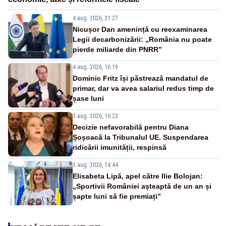
4 aug. 2026, 21:27
Nicușor Dan amenință cu reexaminarea
Legii decarbonizării: „România nu poate
pierde miliarde din PNRR”
4 aug. 2026, 16:19
Dominic Fritz își păstrează mandatul de
primar, dar va avea salariul redus timp de
șase luni
3 aug. 2026, 16:22
Decizie nefavorabilă pentru Diana
Șoșoacă la Tribunalul UE. Suspendarea
ridicării imunității, respinsă
3 aug. 2026, 14:44
Elisabeta Lipă, apel către Ilie Bolojan:
„Sportivii României așteaptă de un an și
șapte luni să fie premiați”