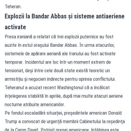
Teheran.
Explozii la Bandar Abbas și sisteme antiaeriene
activate
Presa iraniană a relatat că trei explozii puternice au fost
auzite în estul orașului Bandar Abbas. În urma atacurilor,
sistemele de apărare aeriană ale Iranului au fost activate
temporar. Incidentul are loc într-un moment extrem de
tensionat, deși între cele două state există teoretic un
armistițiu și negocieri indirecte pentru oprirea conflictului.
Teheranul a acuzat recent Washingtonul că a încălcat
înțelegerea stabilită în aprilie, după mai multe atacuri aeriene
nocturne atribuite americanilor.
Pe fondul escaladării situației, președintele american Donald
Trump a convocat de urgență membrii Cabinetului la reședința
de la Camp David. Potrivit presei americane, întâlnirea este