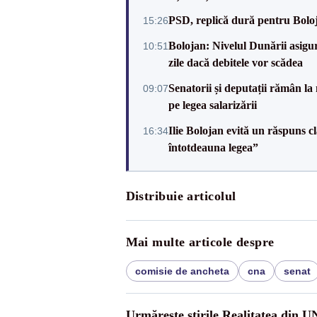
PSD, replică dură pentru Boloj
15:26
Bolojan: Nivelul Dunării asigur
10:51
zile dacă debitele vor scădea
Senatorii și deputații rămân la
09:07
pe legea salarizării
Ilie Bolojan evită un răspuns c
16:34
întotdeauna legea”
Distribuie articolul
Mai multe articole despre
comisie de ancheta
cna
senat
Urmărește știrile Realitatea din 