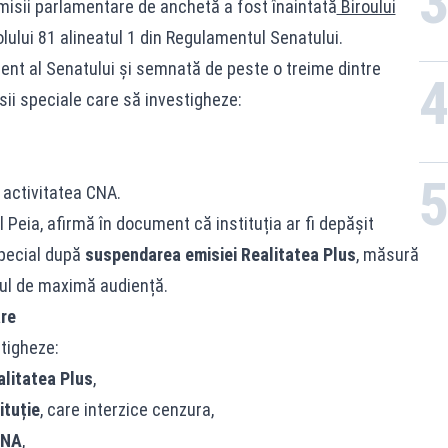
comisii parlamentare de anchetă a fost înaintată
Biroului
olului 81 alineatul 1 din Regulamentul Senatului.
nent al Senatului și semnată de peste o treime dintre
sii speciale care să investigheze:
 activitatea CNA.
l Peia, afirmă în document că instituția ar fi depășit
 special după
suspendarea emisiei Realitatea Plus
, măsură
lul de maximă audiență.
âre
tigheze:
alitatea Plus
,
ituție
, care interzice cenzura,
 CNA
,