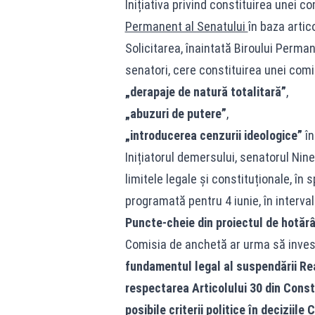
Inițiativa privind constituirea unei 
Permanent al Senatului
în baza artic
Solicitarea, înaintată Biroului Perma
senatori, cere constituirea unei comi
„derapaje de natură totalitară”
,
„abuzuri de putere”
,
„introducerea cenzurii ideologice”
în
Inițiatorul demersului, senatorul Nine
limitele legale și constituționale, în
programată pentru 4 iunie, în interva
Puncte-cheie din proiectul de hotăr
Comisia de anchetă ar urma să inves
fundamentul legal al suspendării Re
respectarea Articolului 30 din Const
posibile criterii politice în deciziile