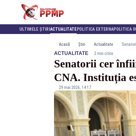
ULTIMELE ȘTIRI
ACTUALITATE
POLITICA EXTERNA
POLITICA I
Acasă
Știri
Actualitate
Senatori
·
ACTUALITATE
2 min citire
Senatorii cer înfi
CNA. Instituția e
29 mai 2026, 14:17