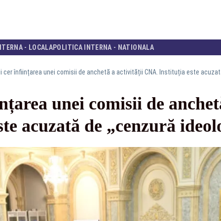
NTERNA - LOCALA
POLITICA INTERNA - NATIONALA
i cer înființarea unei comisii de anchetă a activității CNA. Instituția este acuza
ințarea unei comisii de anchetă
ste acuzată de „cenzură ideol