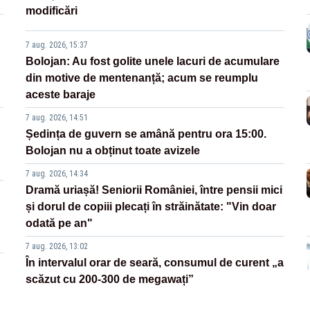
modificări
7 aug. 2026, 15:37
Bolojan: Au fost golite unele lacuri de acumulare
din motive de mentenanță; acum se reumplu
aceste baraje
7 aug. 2026, 14:51
Ședința de guvern se amână pentru ora 15:00.
Bolojan nu a obținut toate avizele
7 aug. 2026, 14:34
Dramă uriașă! Seniorii României, între pensii mici
și dorul de copiii plecați în străinătate: "Vin doar
odată pe an"
7 aug. 2026, 13:02
În intervalul orar de seară, consumul de curent „a
scăzut cu 200-300 de megawați”