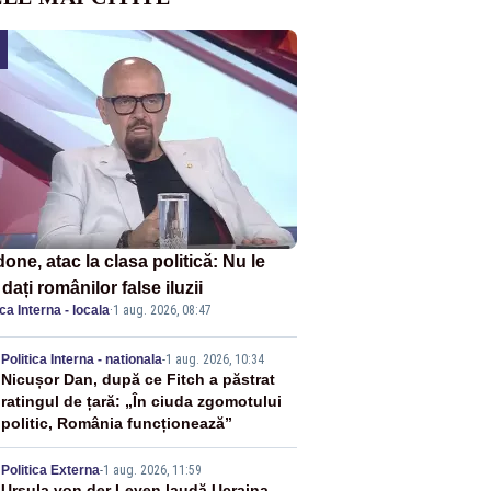
one, atac la clasa politică: Nu le
dați românilor false iluzii
ica Interna - locala
·
1 aug. 2026, 08:47
2
Politica Interna - nationala
-
1 aug. 2026, 10:34
Nicușor Dan, după ce Fitch a păstrat
ratingul de țară: „În ciuda zgomotului
politic, România funcționează”
Politica Externa
-
1 aug. 2026, 11:59
Ursula von der Leyen laudă Ucraina