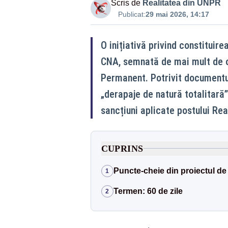
Scris de
Realitatea din UNPR
Publicat:
29 mai 2026, 14:17
O inițiativă privind constituir
CNA, semnată de mai mult de o t
Permanent. Potrivit documentul
„derapaje de natură totalitară” 
sancțiuni aplicate postului Rea
CUPRINS
Puncte-cheie din proiectul de
1
Termen: 60 de zile
2