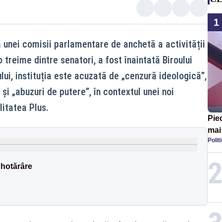
1
ea unei comisii parlamentare de anchetă a activității
reime dintre senatori, a fost înaintată Biroului
ui, instituția este acuzată de „cenzură ideologică”,
și „abuzuri de putere”, în contextul unei noi
litatea Plus.
Pied
mai 
Polit
 hotărâre