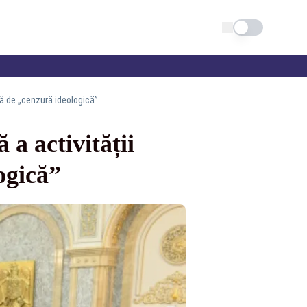
Schimba tema
tă de „cenzură ideologică”
 a activității
ogică”