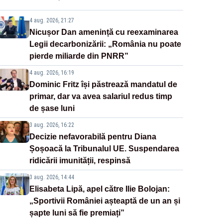
4 aug. 2026, 21:27
Nicușor Dan amenință cu reexaminarea
Legii decarbonizării: „România nu poate
pierde miliarde din PNRR”
4 aug. 2026, 16:19
Dominic Fritz își păstrează mandatul de
primar, dar va avea salariul redus timp
de șase luni
3 aug. 2026, 16:22
Decizie nefavorabilă pentru Diana
Șoșoacă la Tribunalul UE. Suspendarea
ridicării imunității, respinsă
3 aug. 2026, 14:44
Elisabeta Lipă, apel către Ilie Bolojan:
„Sportivii României așteaptă de un an și
șapte luni să fie premiați”