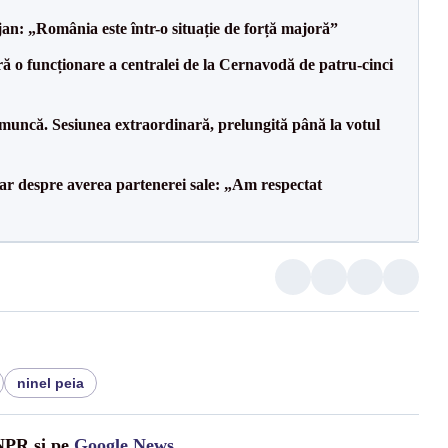
an: „România este într-o situație de forță majoră”
ă o funcționare a centralei de la Cernavodă de patru-cinci
 muncă. Sesiunea extraordinară, prelungită până la votul
lar despre averea partenerei sale: „Am respectat
ninel peia
UNPR și pe
Google News