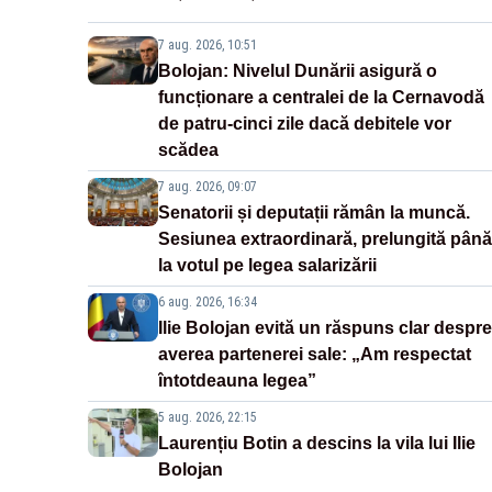
7 aug. 2026, 10:51
Bolojan: Nivelul Dunării asigură o
funcționare a centralei de la Cernavodă
de patru-cinci zile dacă debitele vor
scădea
7 aug. 2026, 09:07
Senatorii și deputații rămân la muncă.
Sesiunea extraordinară, prelungită până
la votul pe legea salarizării
6 aug. 2026, 16:34
Ilie Bolojan evită un răspuns clar despre
averea partenerei sale: „Am respectat
întotdeauna legea”
5 aug. 2026, 22:15
Laurențiu Botin a descins la vila lui Ilie
Bolojan