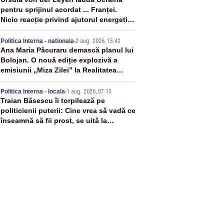
3
pentru sprijinul acordat ... Franței.
Nicio reacție privind ajutorul energetic
promis României
4
Politica Interna - nationala
-
2 aug. 2026, 15:42
Ana Maria Păcuraru demască planul lui
Bolojan. O nouă ediție explozivă a
emisiunii „Miza Zilei” la Realitatea
PLUS
5
Politica Interna - locala
-
1 aug. 2026, 07:13
Traian Băsescu îi torpilează pe
politicienii puterii: Cine vrea să vadă ce
înseamnă să fii prost, se uită la
România