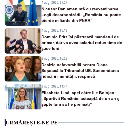
4 aug. 2026, 21:27
Nicușor Dan amenință cu reexaminarea
Legii decarbonizării: „România nu poate
pierde miliarde din PNRR”
4 aug. 2026, 16:19
Dominic Fritz își păstrează mandatul de
primar, dar va avea salariul redus timp de
șase luni
3 aug. 2026, 16:22
Decizie nefavorabilă pentru Diana
Șoșoacă la Tribunalul UE. Suspendarea
ridicării imunității, respinsă
3 aug. 2026, 14:44
Elisabeta Lipă, apel către Ilie Bolojan:
„Sportivii României așteaptă de un an și
șapte luni să fie premiați”
URMĂREȘTE-NE PE