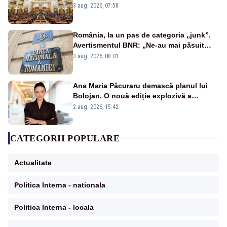
jaloane din PNRR
3 aug. 2026, 07:58
România, la un pas de categoria „junk”.
Avertismentul BNR: „Ne-au mai păsuit
pentru câteva luni”
3 aug. 2026, 08:01
Ana Maria Păcuraru demască planul lui
Bolojan. O nouă ediție explozivă a
emisiunii „Miza Zilei” la Realitatea PLUS
2 aug. 2026, 15:42
CATEGORII POPULARE
Actualitate
Politica Interna - nationala
Politica Interna - locala