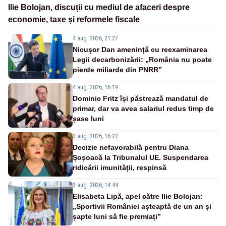
Ilie Bolojan, discuții cu mediul de afaceri despre
economie, taxe și reformele fiscale
4 aug. 2026, 21:27
Nicușor Dan amenință cu reexaminarea
Legii decarbonizării: „România nu poate
pierde miliarde din PNRR”
4 aug. 2026, 16:19
Dominic Fritz își păstrează mandatul de
primar, dar va avea salariul redus timp de
șase luni
3 aug. 2026, 16:22
Decizie nefavorabilă pentru Diana
Șoșoacă la Tribunalul UE. Suspendarea
ridicării imunității, respinsă
3 aug. 2026, 14:44
Elisabeta Lipă, apel către Ilie Bolojan:
„Sportivii României așteaptă de un an și
șapte luni să fie premiați”