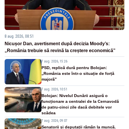
8 aug. 2026, 08:51
Nicușor Dan, avertisment după decizia Moody’s:
„România trebuie să revină la creștere economică”
7 aug. 2026, 15:26
PSD, replică dură pentru Bolojan:
„România este într-o situație de forță
majoră”
7 aug. 2026, 10:51
Bolojan: Nivelul Dunării asigură o
funcționare a centralei de la Cernavodă
de patru-cinci zile dacă debitele vor
scădea
7 aug. 2026, 09:07
Senatorii și deputații rămân la muncă.