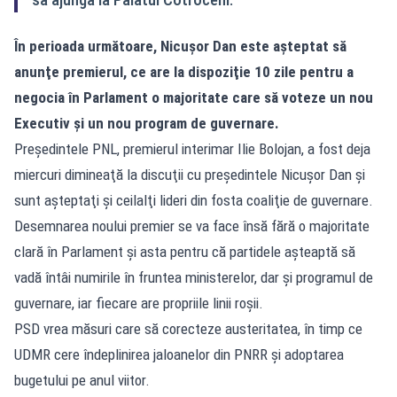
În perioada următoare, Nicușor Dan este aşteptat să
anunţe premierul, ce are la dispoziţie 10 zile pentru a
negocia în Parlament o majoritate care să voteze un nou
Executiv şi un nou program de guvernare.
Preşedintele PNL, premierul interimar Ilie Bolojan, a fost deja
miercuri dimineaţă la discuţii cu preşedintele Nicuşor Dan şi
sunt aşteptaţi şi ceilalţi lideri din fosta coaliţie de guvernare.
Desemnarea noului premier se va face însă fără o majoritate
clară în Parlament și asta pentru că partidele așteaptă să
vadă întâi numirile în fruntea ministerelor, dar și programul de
guvernare, iar fiecare are propriile linii roșii.
PSD vrea măsuri care să corecteze austeritatea, în timp ce
UDMR cere îndeplinirea jaloanelor din PNRR și adoptarea
bugetului pe anul viitor.