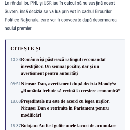
La rândul lor, PNL și USR iau în calcul să nu susțină acest
Guvern, însă decizia se va lua prin vot în cadrul Birourilor
Politice Naționale, care vor fi convocate după desemnarea
noului premier.
CITEȘTE ȘI
România își păstrează ratingul recomandat
10:38
investițiilor. Un semnal pozitiv, dar și un
avertisment pentru autorități
Nicușor Dan, avertisment după decizia Moody’s:
08:51
„România trebuie să revină la creștere economică”
Președintele nu este de acord cu legea urșilor.
18:08
Nicușor Dan o retrimite în Parlament pentru
modificări
Bolojan: Au fost golite unele lacuri de acumulare
15:37