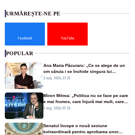
URMĂREȘTE-NE PE
Facebook
YouTube
POPULAR
Ana Maria Păcuraru: „Ce se alege de un
om căruia i se închide singura lui
portiță?”
2 aug. 2026, 23:25
Miron Mitrea: „Politica nu se face pe care
e mai frumos, care înjură mai mult, care
țipă mai tare, ci pe proiecte”
3 aug. 2026, 07:35
Senatul începe o nouă sesiune
extraordinară pentru aprobarea unor