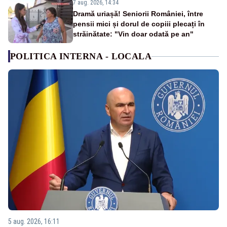
7 aug. 2026, 14:34
Dramă uriașă! Seniorii României, între
pensii mici și dorul de copiii plecați în
străinătate: "Vin doar odată pe an"
POLITICA INTERNA - LOCALA
5 aug. 2026, 16:11