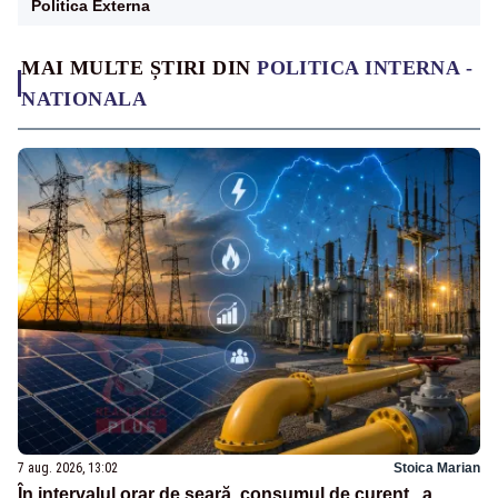
Politica Externa
MAI MULTE ȘTIRI DIN
POLITICA INTERNA -
NATIONALA
7 aug. 2026, 13:02
Stoica Marian
În intervalul orar de seară, consumul de curent „a