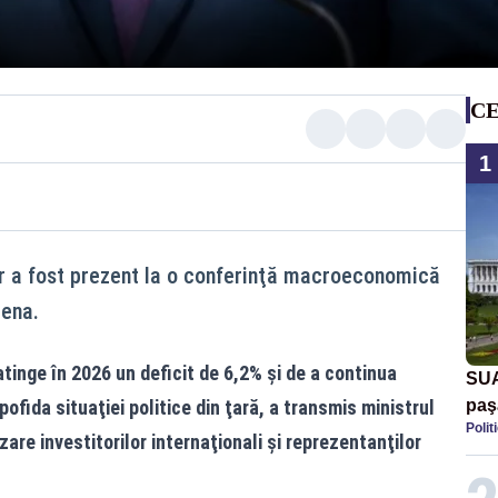
CE
1
lor a fost prezent la o conferinţă macroeconomică
iena.
tinge în 2026 un deficit de 6,2% şi de a continua
SUA
ofida situaţiei politice din ţară, a transmis ministrul
paş
Polit
Tru
zare investitorilor internaţionali şi reprezentanţilor