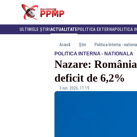
ULTIMELE ȘTIRI
ACTUALITATE
POLITICA EXTERNA
POLITICA I
Acasă
Știri
Politica Interna - nationa
·
POLITICA INTERNA - NATIONALA
Nazare: România î
deficit de 6,2%
3 iun. 2026, 11:19