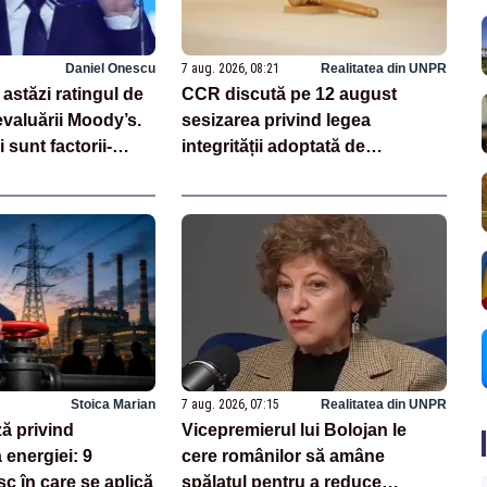
Daniel Onescu
7 aug. 2026, 08:21
Realitatea din UNPR
astăzi ratingul de
CCR discută pe 12 august
evaluării Moody’s.
sesizarea privind legea
 sunt factorii-
integrității adoptată de
au la baza acestor
Parlament
Stoica Marian
7 aug. 2026, 07:15
Realitatea din UNPR
ză privind
Vicepremierul lui Bolojan le
 energiei: 9
cere românilor să amâne
sc în care se aplică
spălatul pentru a reduce