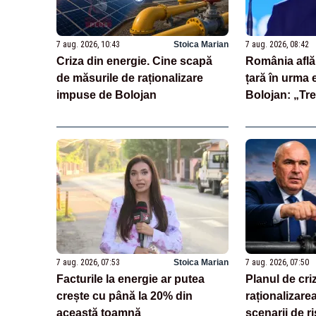
7 aug. 2026, 10:43
Stoica Marian
7 aug. 2026, 08:42
Criza din energie. Cine scapă
România află 
de măsurile de raționalizare
țară în urma 
impuse de Bolojan
Bolojan: „Trei
cheie care st
evaluări”
7 aug. 2026, 07:53
Stoica Marian
7 aug. 2026, 07:50
Facturile la energie ar putea
Planul de cri
crește cu până la 20% din
raționalizarea
această toamnă
scenarii de ri