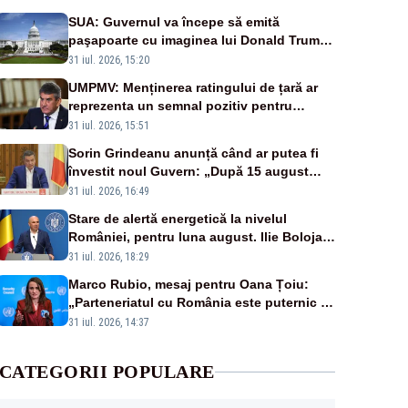
SUA: Guvernul va începe să emită
paşapoarte cu imaginea lui Donald Trump
începând cu 8 august
31 iul. 2026, 15:20
UMPMV: Menținerea ratingului de țară ar
reprezenta un semnal pozitiv pentru
România. Autoritățile trebuie să continue
31 iul. 2026, 15:51
consolidarea stabilității economice și
Sorin Grindeanu anunță când ar putea fi
financiare
învestit noul Guvern: „După 15 august
sunt șanse mai mari”
31 iul. 2026, 16:49
Stare de alertă energetică la nivelul
României, pentru luna august. Ilie Bolojan
a anunțat importuri și posibile restricții –
31 iul. 2026, 18:29
VIDEO
Marco Rubio, mesaj pentru Oana Țoiu:
„Parteneriatul cu România este puternic și
prețuit”
31 iul. 2026, 14:37
CATEGORII POPULARE