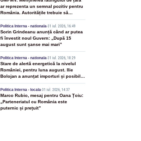
2
UMPMV: Menținerea ratingului de țară
ar reprezenta un semnal pozitiv pentru
România. Autoritățile trebuie să
continue consolidarea stabilității
3
economice și financiare
Politica Interna - nationala
-
31 iul. 2026, 16:49
Sorin Grindeanu anunță când ar putea
fi învestit noul Guvern: „După 15
august sunt șanse mai mari”
4
Politica Interna - nationala
-
31 iul. 2026, 18:29
Stare de alertă energetică la nivelul
României, pentru luna august. Ilie
Bolojan a anunțat importuri și posibile
restricții – VIDEO
5
Politica Interna - locala
-
31 iul. 2026, 14:37
Marco Rubio, mesaj pentru Oana Țoiu:
„Parteneriatul cu România este
puternic și prețuit”