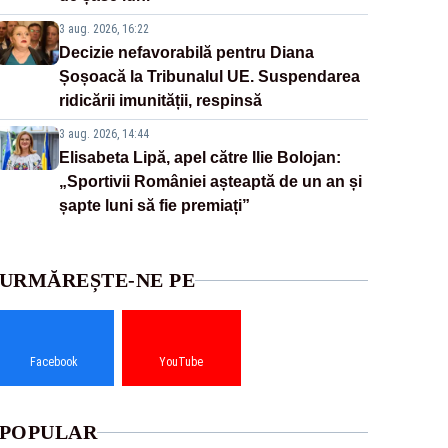
3 aug. 2026, 16:22
Decizie nefavorabilă pentru Diana
Șoșoacă la Tribunalul UE. Suspendarea
ridicării imunității, respinsă
3 aug. 2026, 14:44
Elisabeta Lipă, apel către Ilie Bolojan:
„Sportivii României așteaptă de un an și
șapte luni să fie premiați”
URMĂREȘTE-NE PE
Facebook
YouTube
POPULAR