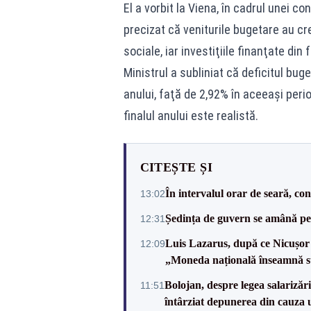
El a vorbit la Viena, în cadrul unei c
precizat că veniturile bugetare au cre
sociale, iar investiţiile finanţate di
Ministrul a subliniat că deficitul bug
anului, faţă de 2,92% în aceeaşi peri
finalul anului este realistă.
CITEȘTE ȘI
În intervalul orar de seară, c
13:02
Ședința de guvern se amână pen
12:31
Luis Lazarus, după ce Nicușor 
12:09
„Moneda națională înseamnă s
Bolojan, despre legea salarizăr
11:51
întârziat depunerea din cauza u