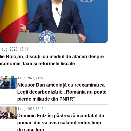
5 aug. 2026, 16:11
Ilie Bolojan, discuții cu mediul de afaceri despre
economie, taxe și reformele fiscale
4 aug. 2026, 21:27
Nicușor Dan amenință cu reexaminarea
Legii decarbonizării: „România nu poate
pierde miliarde din PNRR”
4 aug. 2026, 16:19
Dominic Fritz își păstrează mandatul de
primar, dar va avea salariul redus timp
de șase luni