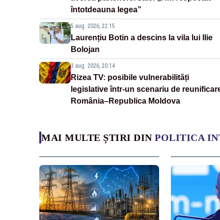
întotdeauna legea”
5 aug. 2026, 22:15
Laurențiu Botin a descins la vila lui Ilie
Bolojan
3 aug. 2026, 20:14
Rizea TV: posibile vulnerabilități
legislative într-un scenariu de reunificar
România–Republica Moldova
MAI MULTE ȘTIRI DIN
POLITICA I