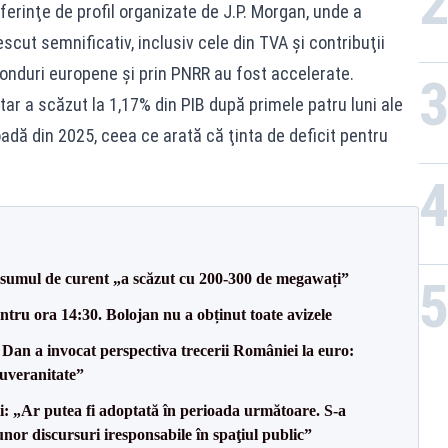
onferinţe de profil organizate de J.P. Morgan, unde a
scut semnificativ, inclusiv cele din TVA şi contribuţii
n fonduri europene şi prin PNRR au fost accelerate.
etar a scăzut la 1,17% din PIB după primele patru luni ale
oadă din 2025, ceea ce arată că ţinta de deficit pentru
onsumul de curent „a scăzut cu 200-300 de megawați”
tru ora 14:30. Bolojan nu a obținut toate avizele
Dan a invocat perspectiva trecerii României la euro:
uveranitate”
ii: „Ar putea fi adoptată în perioada următoare. S-a
nor discursuri iresponsabile în spaţiul public”