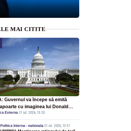
LE MAI CITITE
: Guvernul va începe să emită
apoarte cu imaginea lui Donald
ica Externa
·
31 iul. 2026, 15:20
mp începând cu 8 august
Politica Interna - nationala
-
31 iul. 2026, 15:51