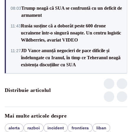
Trump neagă că SUA se confruntă cu un deficit de
08:03
armament
Rusia susține că a doborât peste 600 drone
11:43
ucrainene într-o singură noapte. Un centru logistic
Wildberries, avariat VIDEO
JD Vance anunță negocieri de pace dificile și
11:27
îndelungate cu Iranul, în timp ce Teheranul neagă
existența discuțiilor cu SUA
Distribuie articolul
Mai multe articole despre
alerta
razboi
incident
frontiera
liban