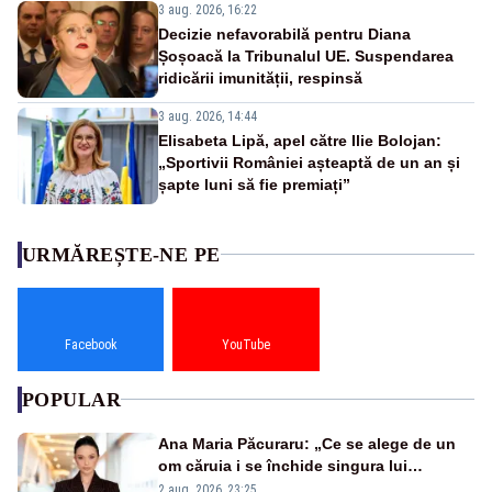
3 aug. 2026, 16:22
Decizie nefavorabilă pentru Diana
Șoșoacă la Tribunalul UE. Suspendarea
ridicării imunității, respinsă
3 aug. 2026, 14:44
Elisabeta Lipă, apel către Ilie Bolojan:
„Sportivii României așteaptă de un an și
șapte luni să fie premiați”
URMĂREȘTE-NE PE
Facebook
YouTube
POPULAR
Ana Maria Păcuraru: „Ce se alege de un
om căruia i se închide singura lui
portiță?”
2 aug. 2026, 23:25