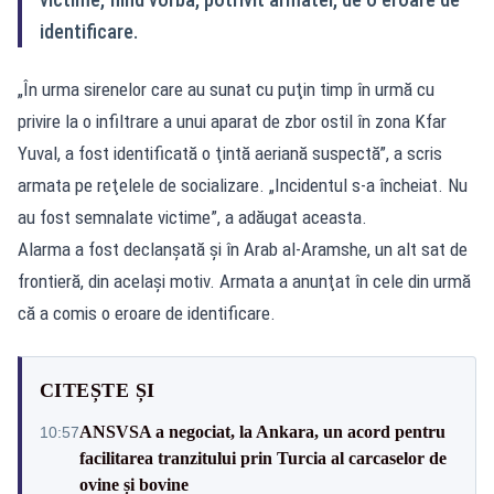
identificare.
„În urma sirenelor care au sunat cu puţin timp în urmă cu
privire la o infiltrare a unui aparat de zbor ostil în zona Kfar
Yuval, a fost identificată o ţintă aeriană suspectă”, a scris
armata pe reţelele de socializare. „Incidentul s-a încheiat. Nu
au fost semnalate victime”, a adăugat aceasta.
Alarma a fost declanşată şi în Arab al-Aramshe, un alt sat de
frontieră, din acelaşi motiv. Armata a anunţat în cele din urmă
că a comis o eroare de identificare.
CITEȘTE ȘI
ANSVSA a negociat, la Ankara, un acord pentru
10:57
facilitarea tranzitului prin Turcia al carcaselor de
ovine și bovine