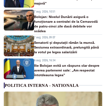
majoră”
7 aug. 2026, 10:51
Bolojan: Nivelul Dunării asigură o
funcționare a centralei de la Cernavodă
de patru-cinci zile dacă debitele vor
scădea
7 aug. 2026, 09:07
Senatorii și deputații rămân la muncă.
Sesiunea extraordinară, prelungită până
la votul pe legea salarizării
6 aug. 2026, 16:34
Ilie Bolojan evită un răspuns clar despre
averea partenerei sale: „Am respectat
întotdeauna legea”
POLITICA INTERNA - NATIONALA