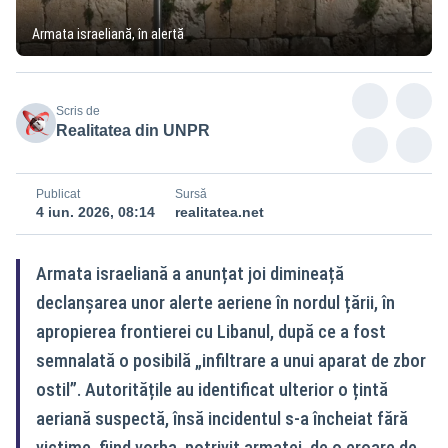
Armata israeliană, în alertă
Scris de
Realitatea din UNPR
Publicat
Sursă
4 iun. 2026, 08:14
realitatea.net
Armata israeliană a anunțat joi dimineață
declanșarea unor alerte aeriene în nordul țării, în
apropierea frontierei cu Libanul, după ce a fost
semnalată o posibilă „infiltrare a unui aparat de zbor
ostil”. Autoritățile au identificat ulterior o țintă
aeriană suspectă, însă incidentul s-a încheiat fără
victime, fiind vorba, potrivit armatei, de o eroare de