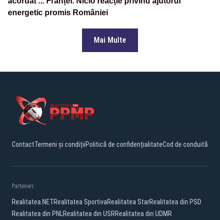
acordat ... Franței. Nicio reacție privind ajutorul
energetic promis României
Mai Multe
Contact
Termeni și condiții
Politică de confidențialitate
Cod de conduită
Parteneri:
Realitatea.NET
Realitatea Sportiva
Realitatea Star
Realitatea din PSD
Realitatea din PNL
Realitatea din USR
Realitatea din UDMR