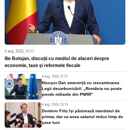
5 aug. 2026, 16:11
Ilie Bolojan, discuții cu mediul de afaceri despre
economie, taxe și reformele fiscale
4 aug. 2026, 21:27
Nicușor Dan amenință cu reexaminarea
Legii decarbonizării: „România nu poate
pierde miliarde din PNRR”
4 aug. 2026, 16:19
Dominic Fritz își păstrează mandatul de
primar, dar va avea salariul redus timp de
șase luni