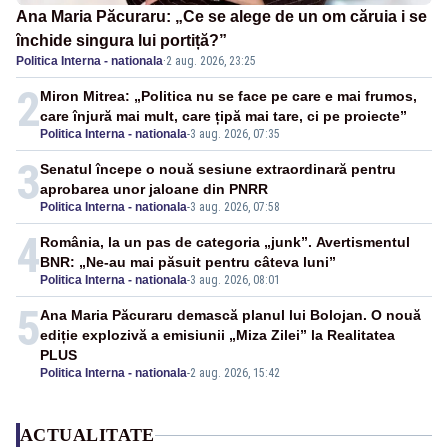
Ana Maria Păcuraru: „Ce se alege de un om căruia i se
închide singura lui portiță?”
Politica Interna - nationala
·
2 aug. 2026, 23:25
2
Miron Mitrea: „Politica nu se face pe care e mai frumos,
care înjură mai mult, care țipă mai tare, ci pe proiecte”
Politica Interna - nationala
-
3 aug. 2026, 07:35
3
Senatul începe o nouă sesiune extraordinară pentru
aprobarea unor jaloane din PNRR
Politica Interna - nationala
-
3 aug. 2026, 07:58
4
România, la un pas de categoria „junk”. Avertismentul
BNR: „Ne-au mai păsuit pentru câteva luni”
Politica Interna - nationala
-
3 aug. 2026, 08:01
5
Ana Maria Păcuraru demască planul lui Bolojan. O nouă
ediție explozivă a emisiunii „Miza Zilei” la Realitatea
PLUS
Politica Interna - nationala
-
2 aug. 2026, 15:42
ACTUALITATE