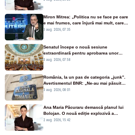
Miron Mitrea: „Politica nu se face pe care
e mai frumos, care înjură mai mult, care
țipă mai tare, ci pe proiecte”
3 aug. 2026, 07:35
Senatul începe o nouă sesiune
extraordinară pentru aprobarea unor
jaloane din PNRR
3 aug. 2026, 07:58
România, la un pas de categoria „junk”.
Avertismentul BNR: „Ne-au mai păsuit
pentru câteva luni”
3 aug. 2026, 08:01
Ana Maria Păcuraru demască planul lui
Bolojan. O nouă ediție explozivă a
emisiunii „Miza Zilei” la Realitatea PLUS
2 aug. 2026, 15:42