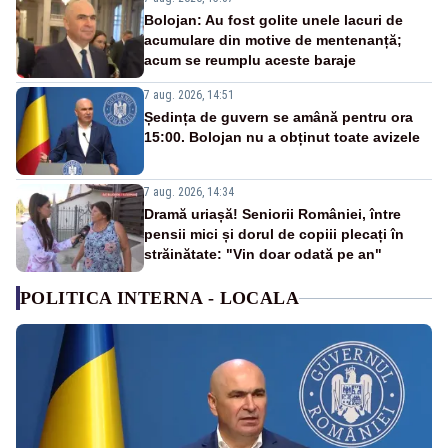
Bolojan: Au fost golite unele lacuri de
acumulare din motive de mentenanță;
acum se reumplu aceste baraje
7 aug. 2026, 14:51
Ședința de guvern se amână pentru ora
15:00. Bolojan nu a obținut toate avizele
7 aug. 2026, 14:34
Dramă uriașă! Seniorii României, între
pensii mici și dorul de copiii plecați în
străinătate: "Vin doar odată pe an"
POLITICA INTERNA - LOCALA