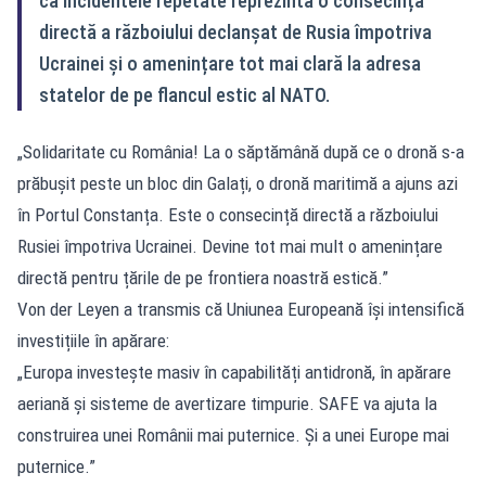
că incidentele repetate reprezintă o consecință
directă a războiului declanșat de Rusia împotriva
Ucrainei și o amenințare tot mai clară la adresa
statelor de pe flancul estic al NATO.
„Solidaritate cu România! La o săptămână după ce o dronă s-a
prăbușit peste un bloc din Galați, o dronă maritimă a ajuns azi
în Portul Constanța. Este o consecință directă a războiului
Rusiei împotriva Ucrainei. Devine tot mai mult o amenințare
directă pentru țările de pe frontiera noastră estică.”
Von der Leyen a transmis că Uniunea Europeană își intensifică
investițiile în apărare:
„Europa investește masiv în capabilități antidronă, în apărare
aeriană și sisteme de avertizare timpurie. SAFE va ajuta la
construirea unei Românii mai puternice. Și a unei Europe mai
puternice.”