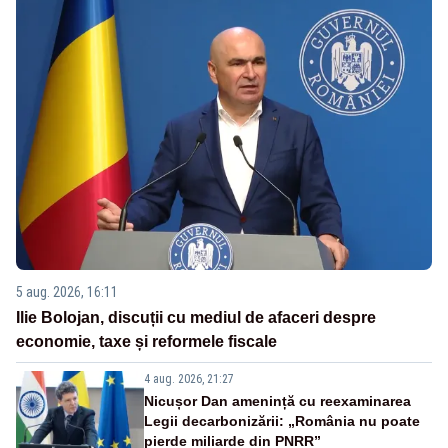
5 aug. 2026, 16:11
Ilie Bolojan, discuții cu mediul de afaceri despre
economie, taxe și reformele fiscale
4 aug. 2026, 21:27
Nicușor Dan amenință cu reexaminarea
Legii decarbonizării: „România nu poate
pierde miliarde din PNRR”