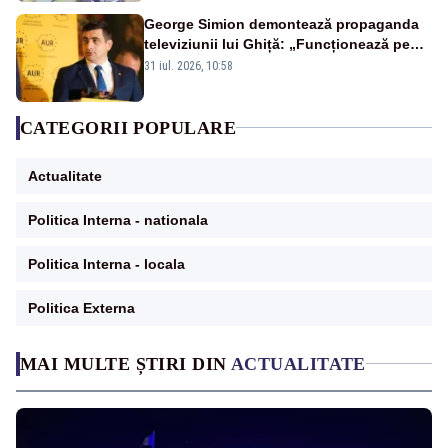
George Simion demontează propaganda
televiziunii lui Ghiță: „Funcționează pe
miliarde luate de la români”
31 iul. 2026, 10:58
CATEGORII POPULARE
Actualitate
Politica Interna - nationala
Politica Interna - locala
Politica Externa
MAI MULTE ȘTIRI DIN
ACTUALITATE