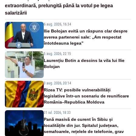
extraordinară, prelungită până la votul pe legea
salarizării
6 aug. 2026, 16:34
Ilie Bolojan evită un răspuns clar despre
averea partenerei sale: „Am respectat
întotdeauna legea”
5 aug. 2026, 22:15
Laurențiu Botin a descins la vila lui Ilie
Bolojan
3 aug. 2026, 20:14
Rizea TV: posibile vulnerabilități
legislative într-un scenariu de reunificare
România–Republica Moldova
31 iul. 2026, 18:33
Pană masivă de curent în Sibiu și
localitățile din jur. Spitalul județean,
semafoarele, rețelele de telefonie, grav