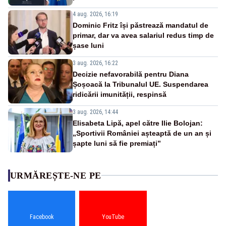
4 aug. 2026, 16:19
Dominic Fritz își păstrează mandatul de
primar, dar va avea salariul redus timp de
șase luni
3 aug. 2026, 16:22
Decizie nefavorabilă pentru Diana
Șoșoacă la Tribunalul UE. Suspendarea
ridicării imunității, respinsă
3 aug. 2026, 14:44
Elisabeta Lipă, apel către Ilie Bolojan:
„Sportivii României așteaptă de un an și
șapte luni să fie premiați”
URMĂREȘTE-NE PE
Facebook
YouTube