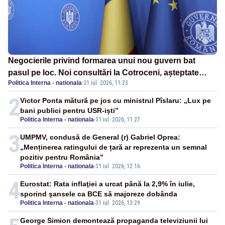
Negocierile privind formarea unui nou guvern bat
pasul pe loc. Noi consultări la Cotroceni, așteptate
Politica Interna - nationala
·
31 iul. 2026, 11:23
după mijlocul lunii august -SURSE
2
Victor Ponta mătură pe jos cu ministrul Pîslaru: „Lux pe
bani publici pentru USR-iști”
Politica Interna - nationala
-
31 iul. 2026, 11:27
3
UMPMV, condusă de General (r) Gabriel Oprea:
„Menținerea ratingului de țară ar reprezenta un semnal
pozitiv pentru România”
Politica Interna - nationala
-
31 iul. 2026, 12:16
4
Eurostat: Rata inflaţiei a urcat până la 2,9% în iulie,
sporind şansele ca BCE să majoreze dobânda
Politica Interna - nationala
-
31 iul. 2026, 13:29
George Simion demontează propaganda televiziunii lui