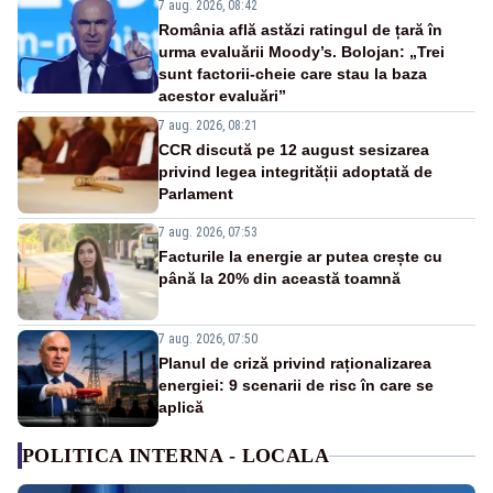
7 aug. 2026, 08:42
România află astăzi ratingul de țară în
urma evaluării Moody’s. Bolojan: „Trei
sunt factorii-cheie care stau la baza
acestor evaluări”
7 aug. 2026, 08:21
CCR discută pe 12 august sesizarea
privind legea integrității adoptată de
Parlament
7 aug. 2026, 07:53
Facturile la energie ar putea crește cu
până la 20% din această toamnă
7 aug. 2026, 07:50
Planul de criză privind raționalizarea
energiei: 9 scenarii de risc în care se
aplică
POLITICA INTERNA - LOCALA