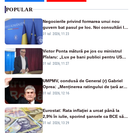
POPULAR
Negocierile privind formarea unui nou
guvern bat pasul pe loc. Noi consultări la
Cotroceni, așteptate după mijlocul lunii
31 iul. 2026, 11:23
august -SURSE
Victor Ponta mătură pe jos cu ministrul
Pîslaru: „Lux pe bani publici pentru USR-
iști”
31 iul. 2026, 11:27
UMPMV, condusă de General (r) Gabriel
Oprea: „Menținerea ratingului de țară ar
reprezenta un semnal pozitiv pentru
31 iul. 2026, 12:16
România”
Eurostat: Rata inflaţiei a urcat până la
2,9% în iulie, sporind şansele ca BCE să
majoreze dobânda
31 iul. 2026, 13:29