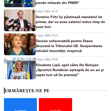
pierde miliarde din PNRR”
4 aug. 2026, 16:19
Dominic Fritz își păstrează mandatul de
primar, dar va avea salariul redus timp de
șase luni
3 aug. 2026, 16:22
Decizie nefavorabilă pentru Diana
Șoșoacă la Tribunalul UE. Suspendarea
ridicării imunității, respinsă
3 aug. 2026, 14:44
Elisabeta Lipă, apel către Ilie Bolojan:
„Sportivii României așteaptă de un an și
șapte luni să fie premiați”
URMĂREȘTE-NE PE
Facebook
YouTube