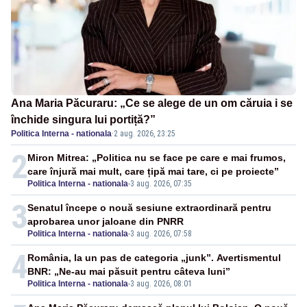
Ana Maria Păcuraru: „Ce se alege de un om căruia i se
închide singura lui portiță?”
Politica Interna - nationala
·
2 aug. 2026, 23:25
2
Miron Mitrea: „Politica nu se face pe care e mai frumos,
care înjură mai mult, care țipă mai tare, ci pe proiecte”
Politica Interna - nationala
-
3 aug. 2026, 07:35
3
Senatul începe o nouă sesiune extraordinară pentru
aprobarea unor jaloane din PNRR
Politica Interna - nationala
-
3 aug. 2026, 07:58
4
România, la un pas de categoria „junk”. Avertismentul
BNR: „Ne-au mai păsuit pentru câteva luni”
Politica Interna - nationala
-
3 aug. 2026, 08:01