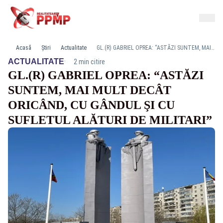
Acasă
Știri
Actualitate
GL.(R) GABRIEL OPREA: “ASTĂZI SUNTEM, MAI MULT DECÂT ORICÂND, CU GÂNDUL ŞI CU SUFLETUL ALĂTURI DE MILITARI”
·
ACTUALITATE
2 min citire
GL.(R) GABRIEL OPREA: “ASTĂZI
SUNTEM, MAI MULT DECÂT
ORICÂND, CU GÂNDUL ŞI CU
SUFLETUL ALĂTURI DE MILITARI”