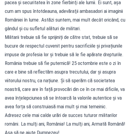
pacea și securitatea în zone fierbinţi ale lumii. Ei sunt, așa
cum am spus întotdeauna, adevăraţii ambasadori ai imaginii
României în lume. Astăzi suntem, mai mult decât oricând, cu
gândul şi cu sufletul alături de militari.
Militarii trebuie să fie sprijiniți de către stat, trebuie să se
bucure de respectul cuvenit pentru sacrificiile și privațiunile
impuse de profesia lor și trebuie să le fie apărate drepturile.
România trebuie să fie puternică! 25 octombrie este o zi în
care e bine să reflectăm asupra trecutului, dar și asupra
viitorului nostru, ca națiune. Și să sperăm că societatea
noastră, care are în față provocări din ce în ce mai dificile, va
avea înțelepciunea să se întoarcă la valorile autentice și va
avea forța să construiasă mai mult și mai temeinic.
Adresez cele mai calde urări de succes tuturor militarilor
români. La mulţi ani, România! La mulţi ani, Armată Română!
Aşa să ne ajute Dumnezeu!