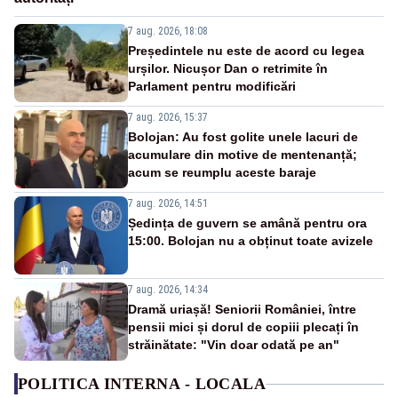
7 aug. 2026, 18:08
Președintele nu este de acord cu legea
urșilor. Nicușor Dan o retrimite în
Parlament pentru modificări
7 aug. 2026, 15:37
Bolojan: Au fost golite unele lacuri de
acumulare din motive de mentenanță;
acum se reumplu aceste baraje
7 aug. 2026, 14:51
Ședința de guvern se amână pentru ora
15:00. Bolojan nu a obținut toate avizele
7 aug. 2026, 14:34
Dramă uriașă! Seniorii României, între
pensii mici și dorul de copiii plecați în
străinătate: "Vin doar odată pe an"
POLITICA INTERNA - LOCALA