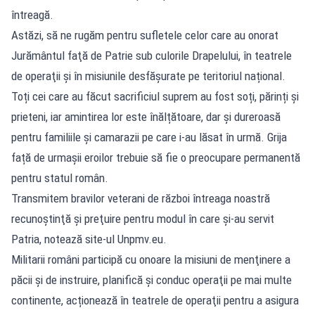
întreagă.
Astăzi, să ne rugăm pentru sufletele celor care au onorat
Jurământul faţă de Patrie sub culorile Drapelului, în teatrele
de operaţii şi în misiunile desfășurate pe teritoriul național.
Toți cei care au făcut sacrificiul suprem au fost soți, părinți și
prieteni, iar amintirea lor este înălțătoare, dar și dureroasă
pentru familiile și camarazii pe care i-au lăsat în urmă. Grija
față de urmașii eroilor trebuie să fie o preocupare permanentă
pentru statul român.
Transmitem bravilor veterani de război întreaga noastră
recunoştinţă şi preţuire pentru modul în care şi-au servit
Patria, notează site-ul Unpmv.eu.
Militarii români participă cu onoare la misiuni de menţinere a
păcii și de instruire, planifică şi conduc operaţii pe mai multe
continente, acționează în teatrele de operaţii pentru a asigura