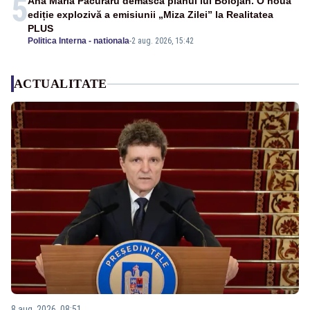
5
Ana Maria Păcuraru demască planul lui Bolojan. O nouă
ediție explozivă a emisiunii „Miza Zilei” la Realitatea
PLUS
Politica Interna - nationala
-
2 aug. 2026, 15:42
ACTUALITATE
8 aug. 2026, 08:51