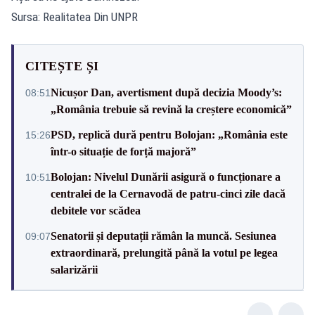
Sursa: Realitatea Din UNPR
CITEȘTE ȘI
Nicușor Dan, avertisment după decizia Moody’s:
08:51
„România trebuie să revină la creștere economică”
PSD, replică dură pentru Bolojan: „România este
15:26
într-o situație de forță majoră”
Bolojan: Nivelul Dunării asigură o funcționare a
10:51
centralei de la Cernavodă de patru-cinci zile dacă
debitele vor scădea
Senatorii și deputații rămân la muncă. Sesiunea
09:07
extraordinară, prelungită până la votul pe legea
salarizării