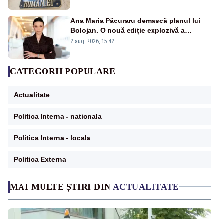
Ana Maria Păcuraru demască planul lui
Bolojan. O nouă ediție explozivă a
emisiunii „Miza Zilei” la Realitatea PLUS
2 aug. 2026, 15:42
CATEGORII POPULARE
Actualitate
Politica Interna - nationala
Politica Interna - locala
Politica Externa
MAI MULTE ȘTIRI DIN
ACTUALITATE