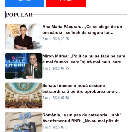
POPULAR
Ana Maria Păcuraru: „Ce se alege de un
om căruia i se închide singura lui
portiță?”
2 aug. 2026, 23:25
Miron Mitrea: „Politica nu se face pe care
e mai frumos, care înjură mai mult, care
țipă mai tare, ci pe proiecte”
3 aug. 2026, 07:35
Senatul începe o nouă sesiune
extraordinară pentru aprobarea unor
jaloane din PNRR
3 aug. 2026, 07:58
România, la un pas de categoria „junk”.
Avertismentul BNR: „Ne-au mai păsuit
pentru câteva luni”
3 aug. 2026, 08:01