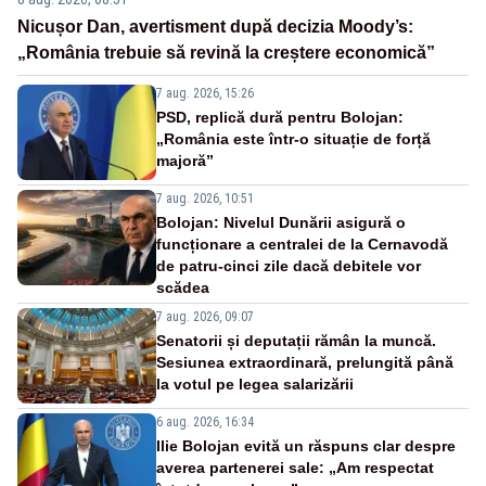
Nicușor Dan, avertisment după decizia Moody’s:
„România trebuie să revină la creștere economică”
7 aug. 2026, 15:26
PSD, replică dură pentru Bolojan:
„România este într-o situație de forță
majoră”
7 aug. 2026, 10:51
Bolojan: Nivelul Dunării asigură o
funcționare a centralei de la Cernavodă
de patru-cinci zile dacă debitele vor
scădea
7 aug. 2026, 09:07
Senatorii și deputații rămân la muncă.
Sesiunea extraordinară, prelungită până
la votul pe legea salarizării
6 aug. 2026, 16:34
Ilie Bolojan evită un răspuns clar despre
averea partenerei sale: „Am respectat