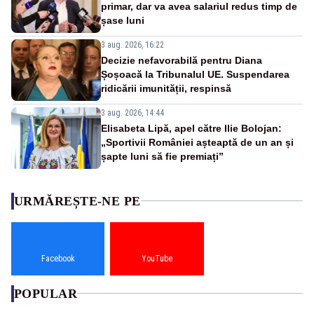
primar, dar va avea salariul redus timp de
șase luni
3 aug. 2026, 16:22
Decizie nefavorabilă pentru Diana
Șoșoacă la Tribunalul UE. Suspendarea
ridicării imunității, respinsă
3 aug. 2026, 14:44
Elisabeta Lipă, apel către Ilie Bolojan:
„Sportivii României așteaptă de un an și
șapte luni să fie premiați”
URMĂREȘTE-NE PE
Facebook
YouTube
POPULAR