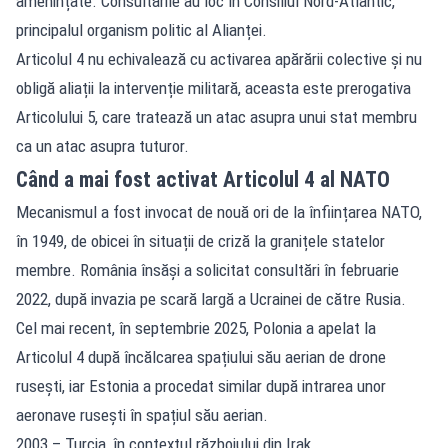
amenințate. Consultările au loc în Consiliul Nord-Atlantic,
principalul organism politic al Alianței.
Articolul 4 nu echivalează cu activarea apărării colective și nu
obligă aliații la intervenție militară, aceasta este prerogativa
Articolului 5, care tratează un atac asupra unui stat membru
ca un atac asupra tuturor.
Când a mai fost activat Articolul 4 al NATO
Mecanismul a fost invocat de nouă ori de la înființarea NATO,
în 1949, de obicei în situații de criză la granițele statelor
membre. România însăși a solicitat consultări în februarie
2022, după invazia pe scară largă a Ucrainei de către Rusia.
Cel mai recent, în septembrie 2025, Polonia a apelat la
Articolul 4 după încălcarea spațiului său aerian de drone
rusești, iar Estonia a procedat similar după intrarea unor
aeronave rusești în spațiul său aerian.
2003 – Turcia, în contextul războiului din Irak.