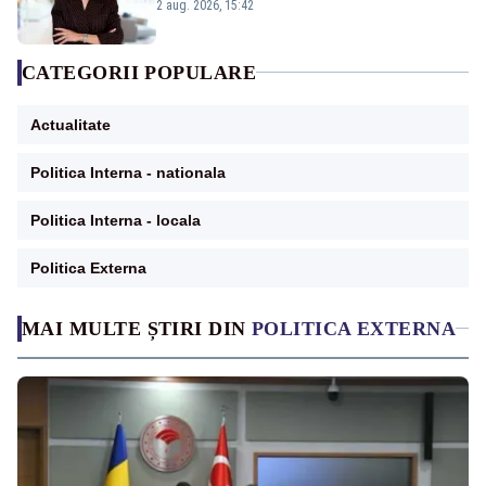
emisiunii „Miza Zilei” la Realitatea PLUS
2 aug. 2026, 15:42
CATEGORII POPULARE
Actualitate
Politica Interna - nationala
Politica Interna - locala
Politica Externa
MAI MULTE ȘTIRI DIN
POLITICA EXTERNA