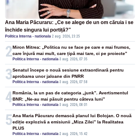
Ana Maria Păcuraru: „Ce se alege de un om căruia i se
închide singura lui portiță?”
Politica Interna - nationala
·
2 aug. 2026, 23:25
2
Miron Mitrea: „Politica nu se face pe care e mai frumos,
care înjură mai mult, care țipă mai tare, ci pe proiecte”
Politica Interna - nationala
-
3 aug. 2026, 07:35
3
Senatul începe o nouă sesiune extraordinară pentru
aprobarea unor jaloane din PNRR
Politica Interna - nationala
-
3 aug. 2026, 07:58
4
România, la un pas de categoria „junk”. Avertismentul
BNR: „Ne-au mai păsuit pentru câteva luni”
Politica Interna - nationala
-
3 aug. 2026, 08:01
5
Ana Maria Păcuraru demască planul lui Bolojan. O nouă
ediție explozivă a emisiunii „Miza Zilei” la Realitatea
PLUS
Politica Interna - nationala
-
2 aug. 2026, 15:42