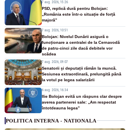
7 aug. 2026, 15:26
PSD, replică dură pentru Bolojan:
„România este într-o situație de forță
majoră”
7 aug. 2026, 10:51
Bolojan: Nivelul Dunării asigură o
funcționare a centralei de la Cernavodă
de patru-cinci zile dacă debitele vor
scădea
7 aug. 2026, 09:07
Senatorii și deputații rămân la muncă.
Sesiunea extraordinară, prelungită până
la votul pe legea salarizării
6 aug. 2026, 16:34
Ilie Bolojan evită un răspuns clar despre
averea partenerei sale: „Am respectat
întotdeauna legea”
POLITICA INTERNA - NATIONALA