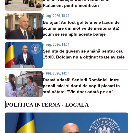
Parlament pentru modificări
7 aug. 2026, 15:37
Bolojan: Au fost golite unele lacuri de
acumulare din motive de mentenanță;
acum se reumplu aceste baraje
7 aug. 2026, 14:51
Ședința de guvern se amână pentru ora
15:00. Bolojan nu a obținut toate avizele
7 aug. 2026, 14:34
Dramă uriașă! Seniorii României, între
pensii mici și dorul de copiii plecați în
străinătate: "Vin doar odată pe an"
POLITICA INTERNA - LOCALA