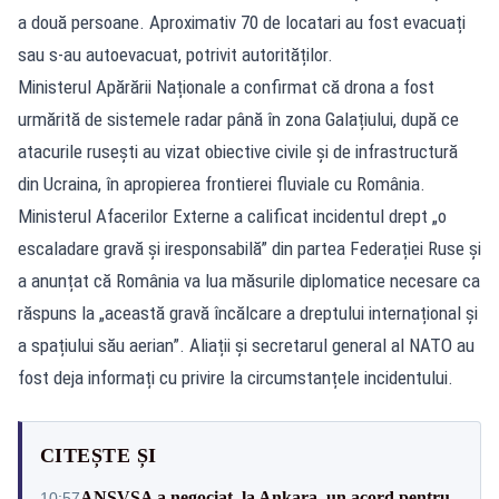
a două persoane. Aproximativ 70 de locatari au fost evacuați
sau s-au autoevacuat, potrivit autorităților.
Ministerul Apărării Naționale a confirmat că drona a fost
urmărită de sistemele radar până în zona Galațiului, după ce
atacurile rusești au vizat obiective civile și de infrastructură
din Ucraina, în apropierea frontierei fluviale cu România.
Ministerul Afacerilor Externe a calificat incidentul drept „o
escaladare gravă și iresponsabilă” din partea Federației Ruse și
a anunțat că România va lua măsurile diplomatice necesare ca
răspuns la „această gravă încălcare a dreptului internațional și
a spațiului său aerian”. Aliații și secretarul general al NATO au
fost deja informați cu privire la circumstanțele incidentului.
CITEȘTE ȘI
ANSVSA a negociat, la Ankara, un acord pentru
10:57