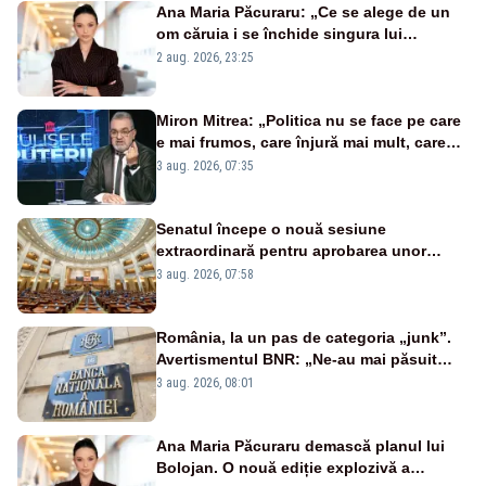
Ana Maria Păcuraru: „Ce se alege de un
om căruia i se închide singura lui
portiță?”
2 aug. 2026, 23:25
Miron Mitrea: „Politica nu se face pe care
e mai frumos, care înjură mai mult, care
țipă mai tare, ci pe proiecte”
3 aug. 2026, 07:35
Senatul începe o nouă sesiune
extraordinară pentru aprobarea unor
jaloane din PNRR
3 aug. 2026, 07:58
România, la un pas de categoria „junk”.
Avertismentul BNR: „Ne-au mai păsuit
pentru câteva luni”
3 aug. 2026, 08:01
Ana Maria Păcuraru demască planul lui
Bolojan. O nouă ediție explozivă a