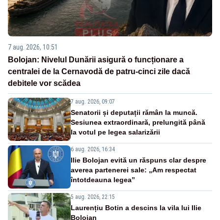
7 aug. 2026, 10:51
Bolojan: Nivelul Dunării asigură o funcționare a
centralei de la Cernavodă de patru-cinci zile dacă
debitele vor scădea
7 aug. 2026, 09:07
Senatorii și deputații rămân la muncă.
Sesiunea extraordinară, prelungită până
la votul pe legea salarizării
6 aug. 2026, 16:34
Ilie Bolojan evită un răspuns clar despre
averea partenerei sale: „Am respectat
întotdeauna legea”
5 aug. 2026, 22:15
Laurențiu Botin a descins la vila lui Ilie
Bolojan