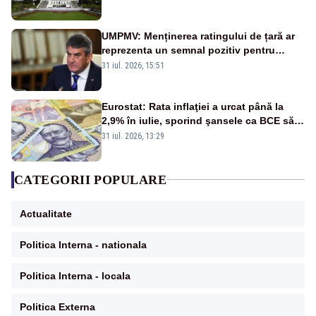
UMPMV: Menținerea ratingului de țară ar
reprezenta un semnal pozitiv pentru
România. Autoritățile trebuie să continue
31 iul. 2026, 15:51
consolidarea stabilității economice și
financiare
Eurostat: Rata inflaţiei a urcat până la
2,9% în iulie, sporind şansele ca BCE să
majoreze dobânda
31 iul. 2026, 13:29
CATEGORII POPULARE
Actualitate
Politica Interna - nationala
Politica Interna - locala
Politica Externa