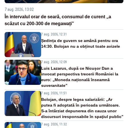
7 aug. 2026, 13:02
În intervalul orar de seară, consumul de curent „a
scăzut cu 200-300 de megawați”
7 aug. 2026, 12:31
Ședința de guvern se amână pentru ora
14:30. Bolojan nu a obținut toate avizele
7 aug. 2026, 12:09
Luis Lazarus, după ce Nicușor Dan a
invocat perspectiva trecerii României la
euro: „Moneda națională înseamnă
suveranitate”
7 aug. 2026, 11:51
Bolojan, despre legea salarizării: „Ar
putea fi adoptată în perioada următoare.
S-a întârziat depunerea din cauza unor
discursuri iresponsabile în spaţiul public”
7 aug. 2026, 11:32