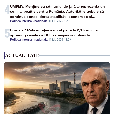
4
UMPMV: Menținerea ratingului de țară ar reprezenta un
semnal pozitiv pentru România. Autoritățile trebuie să
continue consolidarea stabilității economice și
Politica Interna - nationala
-
31 iul. 2026, 15:51
financiare
5
Eurostat: Rata inflaţiei a urcat până la 2,9% în iulie,
sporind şansele ca BCE să majoreze dobânda
Politica Interna - nationala
-
31 iul. 2026, 13:29
ACTUALITATE