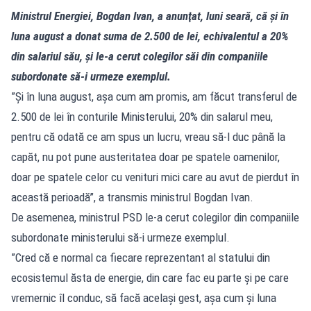
Ministrul Energiei, Bogdan Ivan, a anunţat, luni seară, că şi în
luna august a donat suma de 2.500 de lei, echivalentul a 20%
din salariul său, și le-a cerut colegilor săi din companiile
subordonate să-i urmeze exemplul.
”Şi în luna august, aşa cum am promis, am făcut transferul de
2.500 de lei în conturile Ministerului, 20% din salarul meu,
pentru că odată ce am spus un lucru, vreau să-l duc până la
capăt, nu pot pune austeritatea doar pe spatele oamenilor,
doar pe spatele celor cu venituri mici care au avut de pierdut în
această perioadă”, a transmis ministrul Bogdan Ivan.
De asemenea, ministrul PSD le-a cerut colegilor din companiile
subordonate ministerului să-i urmeze exemplul.
”Cred că e normal ca fiecare reprezentant al statului din
ecosistemul ăsta de energie, din care fac eu parte şi pe care
vremernic îl conduc, să facă acelaşi gest, aşa cum şi luna