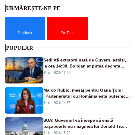
URMĂREȘTE-NE PE
Facebook
YouTube
POPULAR
Ședință extraordinară de Guvern, astăzi,
la ora 14:00. Bolojan ar putea decreta
stare de urgență energetică
31 iul. 2026, 13:40
Marco Rubio, mesaj pentru Oana Țoiu:
„Parteneriatul cu România este puternic
și prețuit”
31 iul. 2026, 14:37
SUA: Guvernul va începe să emită
paşapoarte cu imaginea lui Donald Trump
începând cu 8 august
31 iul. 2026, 15:20