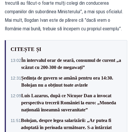
trecută au făcut-o foarte mulţi colegi din conducerea
companiilor din subordinea Ministerului”, a mai spus oficialul.
Mai mult, Bogdan Ivan este de părere că ”dacă vrem o
Românie mai bună, trebuie să începem cu propriul exemplu”.
CITEȘTE ȘI
În intervalul orar de seară, consumul de curent „a
13:02
scăzut cu 200-300 de megawați”
Ședința de guvern se amână pentru ora 14:30.
12:31
Bolojan nu a obținut toate avizele
Luis Lazarus, după ce Nicușor Dan a invocat
12:09
perspectiva trecerii României la euro: „Moneda
națională înseamnă suveranitate”
Bolojan, despre legea salarizării: „Ar putea fi
11:51
adoptată în perioada următoare. S-a întârziat