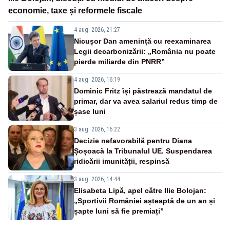
economie, taxe și reformele fiscale
4 aug. 2026, 21:27
Nicușor Dan amenință cu reexaminarea
Legii decarbonizării: „România nu poate
pierde miliarde din PNRR”
4 aug. 2026, 16:19
Dominic Fritz își păstrează mandatul de
primar, dar va avea salariul redus timp de
șase luni
3 aug. 2026, 16:22
Decizie nefavorabilă pentru Diana
Șoșoacă la Tribunalul UE. Suspendarea
ridicării imunității, respinsă
3 aug. 2026, 14:44
Elisabeta Lipă, apel către Ilie Bolojan:
„Sportivii României așteaptă de un an și
șapte luni să fie premiați”