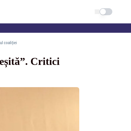
Schimba tema
ul coaliției
șită”. Critici