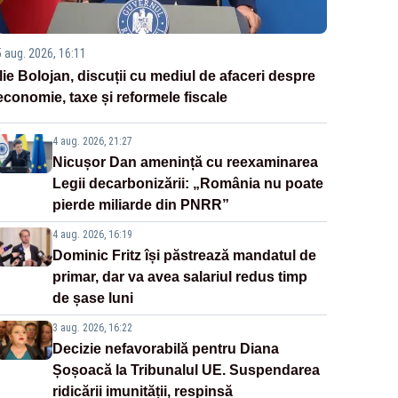
5 aug. 2026, 16:11
Ilie Bolojan, discuții cu mediul de afaceri despre
economie, taxe și reformele fiscale
4 aug. 2026, 21:27
Nicușor Dan amenință cu reexaminarea
Legii decarbonizării: „România nu poate
pierde miliarde din PNRR”
4 aug. 2026, 16:19
Dominic Fritz își păstrează mandatul de
primar, dar va avea salariul redus timp
de șase luni
3 aug. 2026, 16:22
Decizie nefavorabilă pentru Diana
Șoșoacă la Tribunalul UE. Suspendarea
ridicării imunității, respinsă