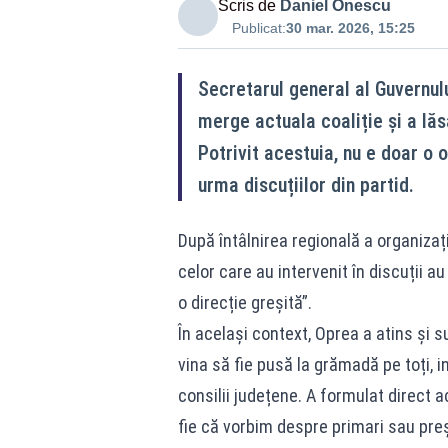
Scris de
Daniel Onescu
Publicat:
30 mar. 2026, 15:25
Secretarul general al Guvernul
merge actuala coaliție și a lăs
Potrivit acestuia, nu e doar o 
urma discuțiilor din partid.
După întâlnirea regională a organizați
celor care au intervenit în discuții a
o direcție greșită”.
În același context, Oprea a atins și s
vina să fie pusă la grămadă pe toți, 
consilii județene. A formulat direct a
fie că vorbim despre primari sau preș