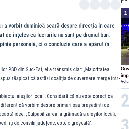
1
ui a vorbit duminică seară despre direcția în care
at de înțeles că lucrurile nu sunt pe drumul bun.
opinie personală, ci o concluzie care a apărut în
ilor PSD din Sud-Est, el a transmis clar: „Majoritatea
Guv
împ
u spus răspicat că astăzi coaliția de guvernare merge într-
Actua
Pala
ubiectul aleșilor locali. Consideră că nu este corect ca
indiferent că vorbim despre primari sau președinți de
ceastă idee: „Culpabilizarea la grămadă a aleșilor locali,
edinți de consilii județene, este o greșeală”.