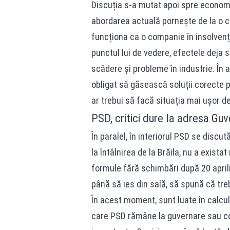
Discuția s-a mutat apoi spre economi
abordarea actuală pornește de la o 
funcționa ca o companie în insolvență,
punctul lui de vedere, efectele deja
scădere și probleme în industrie. În 
obligat să găsească soluții corecte
ar trebui să facă situația mai ușor de
PSD, critici dure la adresa Guv
În paralel, în interiorul PSD se discu
la întâlnirea de la Brăila, nu a exist
formule fără schimbări după 20 aprilie
până să ies din sală, să spună că tr
În acest moment, sunt luate în calcul 
care PSD rămâne la guvernare sau con