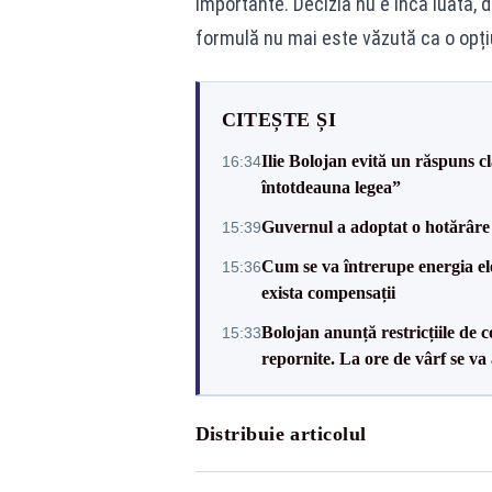
importante. Decizia nu e încă luată, d
formulă nu mai este văzută ca o opți
CITEȘTE ȘI
Ilie Bolojan evită un răspuns c
16:34
întotdeauna legea”
Guvernul a adoptat o hotărâre 
15:39
Cum se va întrerupe energia el
15:36
exista compensații
Bolojan anunță restricțiile de c
15:33
repornite. La ore de vârf se v
Distribuie articolul