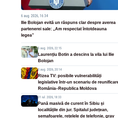
6 aug. 2026, 16:34
Ilie Bolojan evită un răspuns clar despre averea
partenerei sale: „Am respectat întotdeauna
legea”
5 aug. 2026, 22:15
Laurențiu Botin a descins la vila lui Ilie
Bolojan
3 aug. 2026, 20:14
Rizea TV: posibile vulnerabilități
legislative într-un scenariu de reunificar
România–Republica Moldova
31 iul. 2026, 18:33
Pană masivă de curent în Sibiu și
localitățile din jur. Spitalul județean,
semafoarele, rețelele de telefonie, grav