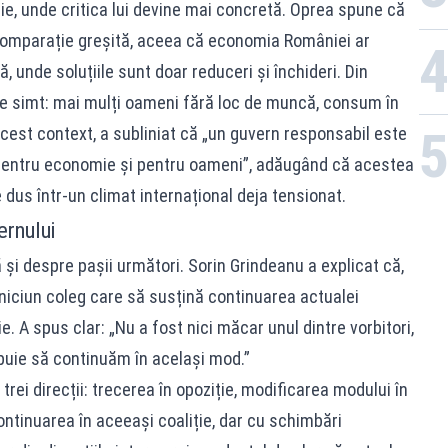
e, unde critica lui devine mai concretă. Oprea spune că
comparație greșită, aceea că economia României ar
 unde soluțiile sunt doar reduceri și închideri. Din
 se simt: mai mulți oameni fără loc de muncă, consum în
acest context, a subliniat că „un guvern responsabil este
 pentru economie și pentru oameni”, adăugând că acestea
 dus într-un climat internațional deja tensionat.
ernului
tă și despre pașii următori. Sorin Grindeanu a explicat că,
at niciun coleg care să susțină continuarea actualei
. A spus clar: „Nu a fost nici măcar unul dintre vorbitori,
ebuie să continuăm în acelaşi mod.”
trei direcții: trecerea în opoziție, modificarea modului în
tinuarea în aceeași coaliție, dar cu schimbări