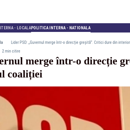
NTERNA - LOCALA
POLITICA INTERNA - NATIONALA
la
Lider PSD: „Guvernul merge într-o direcție greșită”. Critici dure din interior
2 min citire
nul merge într-o direcție gre
l coaliției