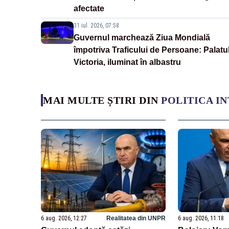
afectate
31 iul. 2026, 07:58
Guvernul marchează Ziua Mondială
împotriva Traficului de Persoane: Palatu
Victoria, iluminat în albastru
MAI MULTE ȘTIRI DIN
POLITICA I
6 aug. 2026, 12:27
Realitatea din UNPR
6 aug. 2026, 11:18