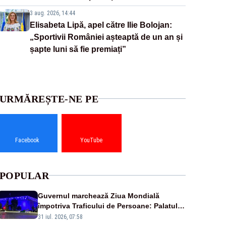
3 aug. 2026, 14:44
Elisabeta Lipă, apel către Ilie Bolojan:
„Sportivii României așteaptă de un an și
șapte luni să fie premiați”
URMĂREȘTE-NE PE
Facebook
YouTube
POPULAR
Guvernul marchează Ziua Mondială
împotriva Traficului de Persoane: Palatul
Victoria, iluminat în albastru
31 iul. 2026, 07:58