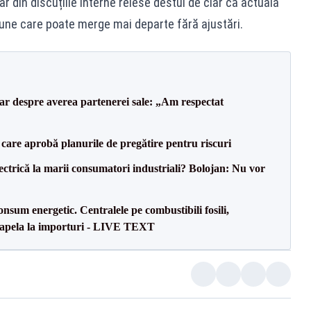
ar din discuțiile interne reiese destul de clar că actuala
une care poate merge mai departe fără ajustări.
lar despre averea partenerei sale: „Am respectat
care aprobă planurile de pregătire pentru riscuri
ectrică la marii consumatori industriali? Bolojan: Nu vor
onsum energetic. Centralele pe combustibili fosili,
a apela la importuri - LIVE TEXT