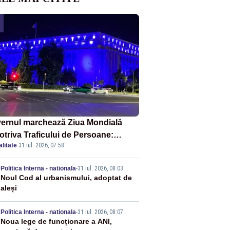
ernul marchează Ziua Mondială
otriva Traficului de Persoane:
litate
·
31 iul. 2026, 07:58
tul Victoria, iluminat în albastru
2
Politica Interna - nationala
-
31 iul. 2026, 08:03
Noul Cod al urbanismului, adoptat de
aleși
3
Politica Interna - nationala
-
31 iul. 2026, 08:07
Noua lege de funcționare a ANI,