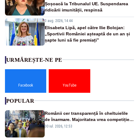
Șoșoacă la Tribunalul UE. Suspendarea
ridicării imunității, respinsă
3 aug. 2026, 14:44
Elisabeta Lipă, apel către Ilie Bolojan:
„Sportivii României așteaptă de un an și
șapte luni să fie premiați”
URMĂREȘTE-NE PE
Facebook
YouTube
POPULAR
Românii cer transparență în cheltuielile
de înarmare. Majoritatea vrea competiție
reală și industrie locală – SONDAJ
30 iul. 2026, 12:53