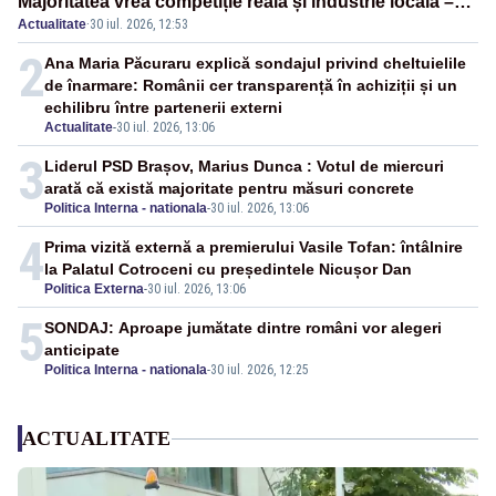
Majoritatea vrea competiție reală și industrie locală –
Actualitate
·
30 iul. 2026, 12:53
SONDAJ
2
Ana Maria Păcuraru explică sondajul privind cheltuielile
de înarmare: Românii cer transparență în achiziții și un
echilibru între partenerii externi
Actualitate
-
30 iul. 2026, 13:06
3
Liderul PSD Brașov, Marius Dunca : Votul de miercuri
arată că există majoritate pentru măsuri concrete
Politica Interna - nationala
-
30 iul. 2026, 13:06
4
Prima vizită externă a premierului Vasile Tofan: întâlnire
la Palatul Cotroceni cu președintele Nicușor Dan
Politica Externa
-
30 iul. 2026, 13:06
5
SONDAJ: Aproape jumătate dintre români vor alegeri
anticipate
Politica Interna - nationala
-
30 iul. 2026, 12:25
ACTUALITATE