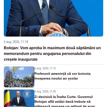
6 aug. 2026, 11:18
Bolojan: Vom aproba în maximum două săptămâni un
memorandum pentru angajarea personalului din
creșele inaugurate
6 aug. 2026, 11:12
Profesorii amenință că vor boicota
începerea noului an școlar
6 aug. 2026, 11:05
Zi decisivă la Înalta Curte. Guvernul
Bolojan află astăzi dacă trebuie să
plătească aproape un miliard de euro