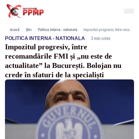
Acasă
Știri
Politica Interna - nationala
Impozitul progresiv, între recomandările FMI și „nu este de actualitate” la București. Bolojan nu crede în sfaturi de la specialiști
·
POLITICA INTERNA - NATIONALA
3 min citire
Impozitul progresiv, între
recomandările FMI și „nu este de
actualitate” la București. Bolojan nu
crede în sfaturi de la specialiști