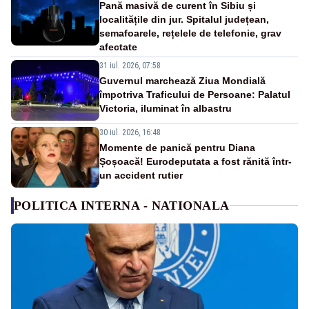
Pană masivă de curent în Sibiu și
localitățile din jur. Spitalul județean,
semafoarele, rețelele de telefonie, grav
afectate
31 iul. 2026, 07:58
Guvernul marchează Ziua Mondială
împotriva Traficului de Persoane: Palatul
Victoria, iluminat în albastru
30 iul. 2026, 16:48
Momente de panică pentru Diana
Șoșoacă! Eurodeputata a fost rănită într-
un accident rutier
POLITICA INTERNA - NATIONALA