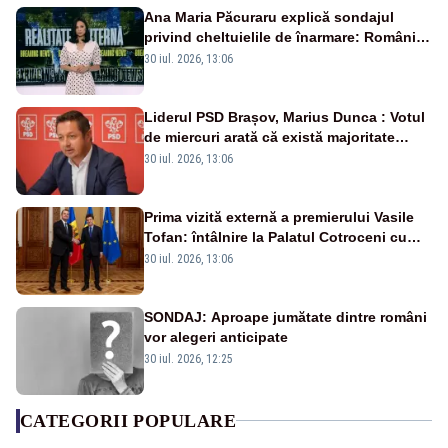
Ana Maria Păcuraru explică sondajul
privind cheltuielile de înarmare: Românii
cer transparență în achiziții și un echilibru
30 iul. 2026, 13:06
între partenerii externi
Liderul PSD Brașov, Marius Dunca : Votul
de miercuri arată că există majoritate
pentru măsuri concrete
30 iul. 2026, 13:06
Prima vizită externă a premierului Vasile
Tofan: întâlnire la Palatul Cotroceni cu
președintele Nicușor Dan
30 iul. 2026, 13:06
SONDAJ: Aproape jumătate dintre români
vor alegeri anticipate
30 iul. 2026, 12:25
CATEGORII POPULARE