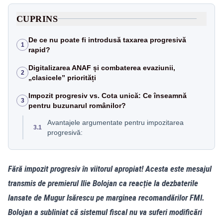
CUPRINS
De ce nu poate fi introdusă taxarea progresivă
1
rapid?
Digitalizarea ANAF și combaterea evaziunii,
2
„clasicele” priorități
Impozit progresiv vs. Cota unică: Ce înseamnă
3
pentru buzunarul românilor?
Avantajele argumentate pentru impozitarea
3.1
progresivă:
Fără impozit progresiv în viitorul apropiat! Acesta este mesajul
transmis de premierul Ilie Bolojan ca reacție la dezbaterile
lansate de Mugur Isărescu pe marginea recomandărilor FMI.
Bolojan a subliniat că sistemul fiscal nu va suferi modificări