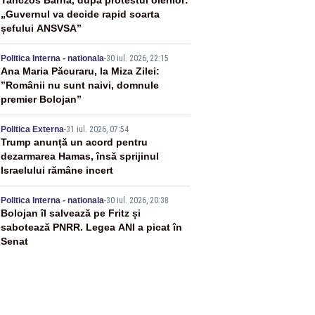
2
Tanczos Barna, după protestul oierilor:
„Guvernul va decide rapid soarta
șefului ANSVSA”
3
Politica Interna - nationala
-
30 iul. 2026, 22:15
Ana Maria Păcuraru, la Miza Zilei:
”Românii nu sunt naivi, domnule
premier Bolojan”
4
Politica Externa
-
31 iul. 2026, 07:54
Trump anunță un acord pentru
dezarmarea Hamas, însă sprijinul
Israelului rămâne incert
5
Politica Interna - nationala
-
30 iul. 2026, 20:38
Bolojan îl salvează pe Fritz și
sabotează PNRR. Legea ANI a picat în
Senat