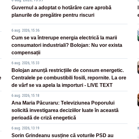
Guvernul a adoptat o hotărâre care aprobă
planurile de pregătire pentru riscuri
6 aug. 2026, 15:36
Cum se va întrerupe energia electrică la marii
consumatori industriali? Bolojan: Nu vor exista
compensații
6 aug. 2026, 15:33
Bolojan anunță restricțiile de consum energetic.
e
Centralele pe combustibili fosili, repornite. La ore
de vârf se va apela la importuri - LIVE TEXT
6 aug. 2026, 15:18
Ana Maria Păcuraru: Televiziunea Poporului
solicită investigarea deciziilor luate în această
perioadă de criză enegetică
6 aug. 2026, 13:19
Sorin Grindeanu susține că voturile PSD au