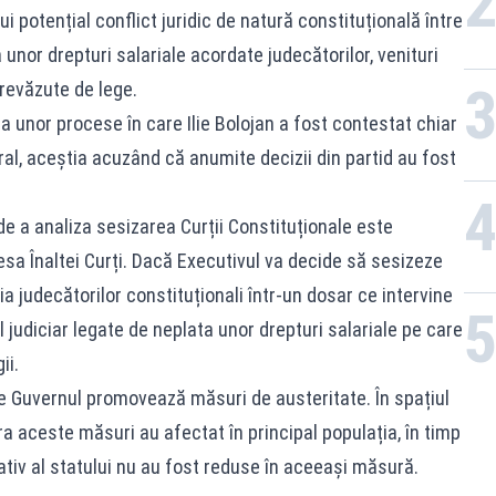
ui potențial conflict juridic de natură constituțională între
a unor drepturi salariale acordate judecătorilor, venituri
revăzute de lege.
a unor procese în care Ilie Bolojan a fost contestat chiar
ral, aceștia acuzând că anumite decizii din partid au fost
e a analiza sesizarea Curții Constituționale este
sa Înaltei Curți. Dacă Executivul va decide să sesizeze
a judecătorilor constituționali într-un dosar ce intervine
 judiciar legate de neplata unor drepturi salariale pe care
ii.
re Guvernul promovează măsuri de austeritate. În spațiul
ora aceste măsuri au afectat în principal populația, în timp
rativ al statului nu au fost reduse în aceeași măsură.