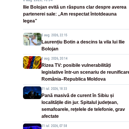
Ilie Bolojan evită un răspuns clar despre averea
partenerei sale: „Am respectat întotdeauna
legea”
5 aug. 2026, 22:15
Laurențiu Botin a descins la vila lui Ilie
Bolojan
3 aug. 2026, 20:14
Rizea TV: posibile vulnerabilități
legislative într-un scenariu de reunificar
România–Republica Moldova
31 iul. 2026, 18:33
Pană masivă de curent în Sibiu și
localitățile din jur. Spitalul județean,
semafoarele, rețelele de telefonie, grav
afectate
31 iul. 2026, 07:58