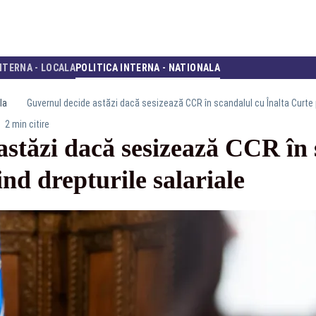
NTERNA - LOCALA
POLITICA INTERNA - NATIONALA
la
Guvernul decide astăzi dacă sesizează CCR în scandalul cu Înalta Curte pr
2 min citire
stăzi dacă sesizează CCR în 
ind drepturile salariale