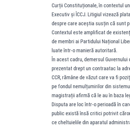
Curții Constituționale, în contextul un
Executiv și ÎCCJ. Litigiul vizează plat
despre care aceștia susțin că sunt p
Contextul este amplificat de existenț
de membri ai Partidului Național Libe
luate într-o manieră autoritară.
În acest cadru, demersul Guvernului d
prezentat drept un contraatac la adre
CCR, rămâne de văzut care va fi poziți
pe fondul nemulțumirilor din sistemul
magistrații afirmă că le au în baza leg
Disputa are loc într-o perioadă în ca
public există însă critici potrivit căr
ce cheltuielile din aparatul administ