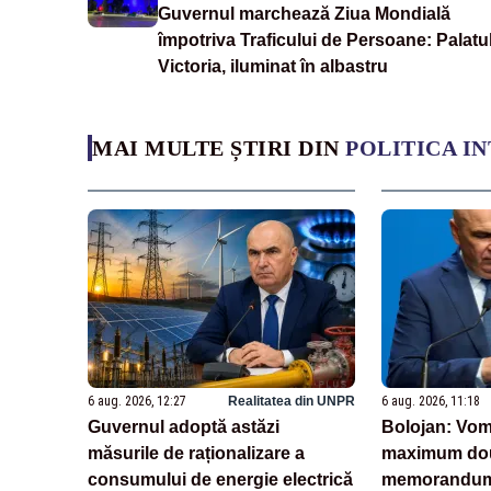
Guvernul marchează Ziua Mondială
împotriva Traficului de Persoane: Palatu
Victoria, iluminat în albastru
MAI MULTE ȘTIRI DIN
POLITICA I
6 aug. 2026, 12:27
Realitatea din UNPR
6 aug. 2026, 11:18
Guvernul adoptă astăzi
Bolojan: Vom
măsurile de raționalizare a
maximum dou
consumului de energie electrică
memorandum 