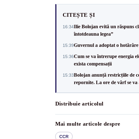
CITEȘTE ȘI
Ilie Bolojan evită un răspuns c
16:34
întotdeauna legea”
Guvernul a adoptat o hotărâre 
15:39
Cum se va întrerupe energia el
15:36
exista compensații
Bolojan anunță restricțiile de c
15:33
repornite. La ore de vârf se v
Distribuie articolul
Mai multe articole despre
CCR