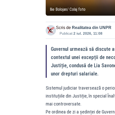
Ilie Bolojan/ Colaj foto
Scris de
Realitatea din UNPR
Publicat:
2 iul. 2026, 11:08
Guvernul urmează să discute as
contextul unei excepții de neco
Justiție, condusă de Lia Savone
unor drepturi salariale.
Sistemul judiciar traversează o perioa
instituțiile din Justiție, în special Î
mai controversate.
Pe ordinea de zi a ședinței de Guvern 