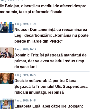
Ilie Bolojan, discuții cu mediul de afaceri despre
economie, taxe și reformele fiscale
4 aug. 2026, 21:27
Nicușor Dan amenință cu reexaminarea
Legii decarbonizării: „România nu poate
pierde miliarde din PNRR”
4 aug. 2026, 16:19
Dominic Fritz își păstrează mandatul de
primar, dar va avea salariul redus timp
de șase luni
3 aug. 2026, 16:22
Decizie nefavorabilă pentru Diana
Șoșoacă la Tribunalul UE. Suspendarea
ridicării imunității, respinsă
3 aug. 2026, 14:44
Elisabeta Lipă, apel către Ilie Bolojan: