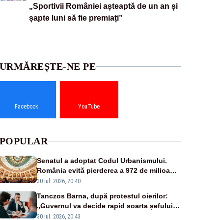
„Sportivii României așteaptă de un an și
șapte luni să fie premiați”
URMĂREȘTE-NE PE
Facebook
YouTube
POPULAR
Senatul a adoptat Codul Urbanismului.
România evită pierderea a 972 de milioane
de euro din PNRR
30 iul. 2026, 20:40
Tanczos Barna, după protestul oierilor:
„Guvernul va decide rapid soarta șefului
ANSVSA”
30 iul. 2026, 20:43