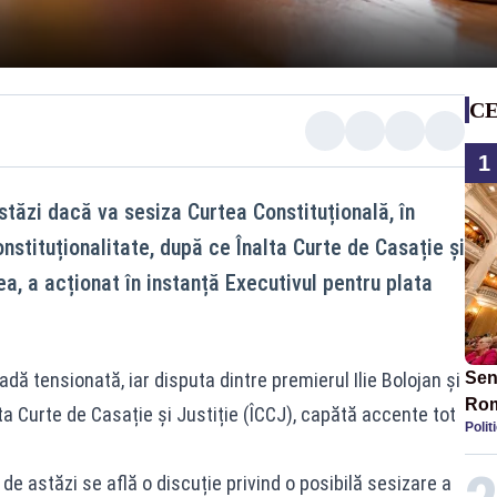
CE
1
tăzi dacă va sesiza Curtea Constituțională, în
nstituționalitate, după ce Înalta Curte de Casație și
a, a acționat în instanță Executivul pentru plata
dă tensionată, iar disputa dintre premierul Ilie Bolojan și
Sen
Rom
nalta Curte de Casație și Justiție (ÎCCJ), capătă accente tot
Polit
mil
de astăzi se află o discuție privind o posibilă sesizare a