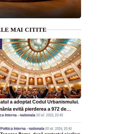
LE MAI CITITE
atul a adoptat Codul Urbanismului.
ânia evită pierderea a 972 de
ica Interna - nationala
·
30 iul. 2026, 20:40
ioane de euro din PNRR
Politica Interna - nationala
-
30 iul. 2026, 20:43