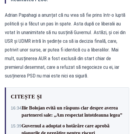
Adrian Papahagi a anunțat că nu vrea să fie prins într-o luptă
politică și a făcut un pas în spate. Asta după ce liberalii au
votat în unanimitate să nu susțină Guvernul. Astăzi, și cei din
USR și UDMR intră în ședințe ca să ia decizia finală, care,
potrivit unor surse, ar putea fi identică cu a liberalilor. Mai
mult, susținerea AUR a fost exclusă din start chiar de
premierul desemnat, care a refuzat să negocieze cu ei, iar
susținerea PSD nu mai este nici ea sigură.
CITEȘTE ȘI
Ilie Bolojan evită un răspuns clar despre averea
16:34
partenerei sale: „Am respectat întotdeauna legea”
Guvernul a adoptat o hotărâre care aprobă
15:39
planurile de pregătire pentru riscuri