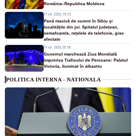
România–Republica Moldova
31 iul. 2026, 18:33
Pană masivă de curent în Sibiu și
localitățile din jur. Spitalul județean,
semafoarele, rețelele de telefonie, grav
afectate
31 iul. 2026, 07:58
Guvernul marchează Ziua Mondială
împotriva Traficului de Persoane: Palatul
Victoria, iluminat în albastru
POLITICA INTERNA - NATIONALA