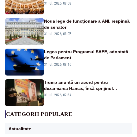
31 iul. 2026, 08:03
Noua lege de funcționare a ANI, respinsă
de senatori
31 iul. 2026, 08:07
Legea pentru Programul SAFE, adoptată
de Parlament
31 iul. 2026, 08:16
Trump anunță un acord pentru
dezarmarea Hamas, însă sprijinul
Israelului rămâne incert
31 iul. 2026, 07:54
CATEGORII POPULARE
Actualitate