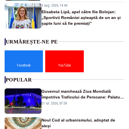
3 aug. 2026, 14:44
Elisabeta Lipă, apel către Ilie Bolojan:
„Sportivii României așteaptă de un an și
șapte luni să fie premiați”
URMĂREȘTE-NE PE
Facebook
YouTube
POPULAR
Guvernul marchează Ziua Mondială
împotriva Traficului de Persoane: Palatul
Victoria, iluminat în albastru
31 iul. 2026, 07:58
Noul Cod al urbanismului, adoptat de
aleși