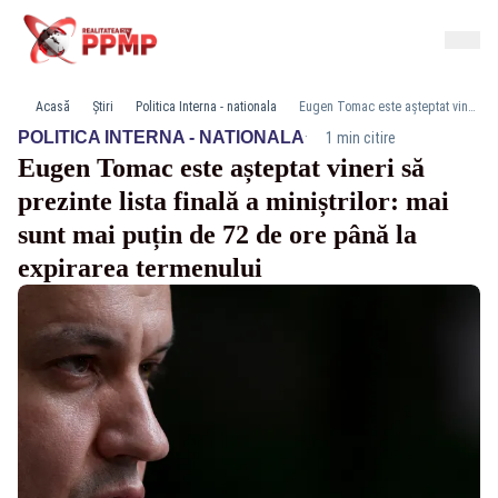
Acasă
Știri
Politica Interna - nationala
Eugen Tomac este așteptat vineri să prezinte lista finală a miniștrilor: mai sunt mai puțin de 72 de ore până la expirarea termenului
·
POLITICA INTERNA - NATIONALA
1 min citire
Eugen Tomac este așteptat vineri să
prezinte lista finală a miniștrilor: mai
sunt mai puțin de 72 de ore până la
expirarea termenului