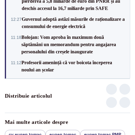
pierderea a 5,8 miliarde de euro din PNRR și au
deschis accesul la 16,7 miliarde prin SAFE
Guvernul adoptă astăzi măsurile de raționalizare a
12:27
consumului de energie electrică
Bolojan: Vom aproba în maximum două
11:18
săptămâni un memorandum pentru angajarea
personalului din creșele inaugurate
Profesorii amenință că vor boicota începerea
11:12
noului an școlar
Distribuie articolul
Mai multe articole despre
cv eugen tomac
eugen tomac
eugen tomac PMP