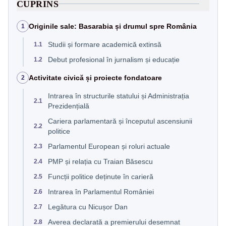
CUPRINS
Originile sale: Basarabia și drumul spre România
1
Studii și formare academică extinsă
1.1
Debut profesional în jurnalism și educație
1.2
Activitate civică și proiecte fondatoare
2
Intrarea în structurile statului și Administrația
2.1
Prezidențială
Cariera parlamentară și începutul ascensiunii
2.2
politice
Parlamentul European și roluri actuale
2.3
PMP și relația cu Traian Băsescu
2.4
Funcții politice deținute în carieră
2.5
Intrarea în Parlamentul României
2.6
Legătura cu Nicușor Dan
2.7
Averea declarată a premierului desemnat
2.8