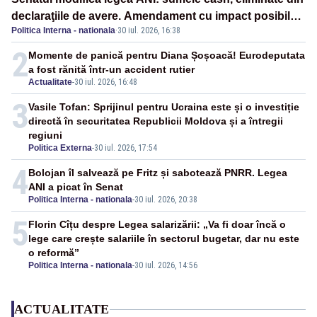
declaraţiile de avere. Amendament cu impact posibil
Politica Interna - nationala
·
30 iul. 2026, 16:38
asupra lui Dominic Fritz
2
Momente de panică pentru Diana Șoșoacă! Eurodeputata
a fost rănită într-un accident rutier
Actualitate
-
30 iul. 2026, 16:48
3
Vasile Tofan: Sprijinul pentru Ucraina este și o investiție
directă în securitatea Republicii Moldova și a întregii
regiuni
Politica Externa
-
30 iul. 2026, 17:54
4
Bolojan îl salvează pe Fritz și sabotează PNRR. Legea
ANI a picat în Senat
Politica Interna - nationala
-
30 iul. 2026, 20:38
5
Florin Cîțu despre Legea salarizării: „Va fi doar încă o
lege care crește salariile în sectorul bugetar, dar nu este
o reformă”
Politica Interna - nationala
-
30 iul. 2026, 14:56
ACTUALITATE