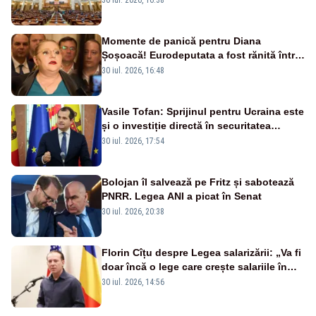
Dominic Fritz
Momente de panică pentru Diana
Șoșoacă! Eurodeputata a fost rănită într-
un accident rutier
30 iul. 2026, 16:48
Vasile Tofan: Sprijinul pentru Ucraina este
și o investiție directă în securitatea
Republicii Moldova și a întregii regiuni
30 iul. 2026, 17:54
Bolojan îl salvează pe Fritz și sabotează
PNRR. Legea ANI a picat în Senat
30 iul. 2026, 20:38
Florin Cîțu despre Legea salarizării: „Va fi
doar încă o lege care crește salariile în
sectorul bugetar, dar nu este o reformă”
30 iul. 2026, 14:56