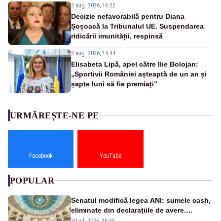
3 aug. 2026, 16:22
Decizie nefavorabilă pentru Diana
Șoșoacă la Tribunalul UE. Suspendarea
ridicării imunității, respinsă
3 aug. 2026, 14:44
Elisabeta Lipă, apel către Ilie Bolojan:
„Sportivii României așteaptă de un an și
șapte luni să fie premiați”
URMĂREȘTE-NE PE
Facebook
YouTube
POPULAR
Senatul modifică legea ANI: sumele cash,
eliminate din declaraţiile de avere.
Amendament cu impact posibil asupra lui
30 iul. 2026, 16:38