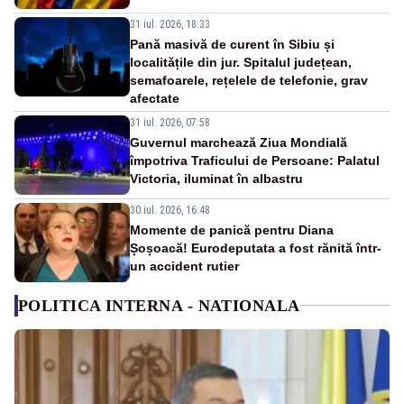
31 iul. 2026, 18:33
Pană masivă de curent în Sibiu și
localitățile din jur. Spitalul județean,
semafoarele, rețelele de telefonie, grav
afectate
31 iul. 2026, 07:58
Guvernul marchează Ziua Mondială
împotriva Traficului de Persoane: Palatul
Victoria, iluminat în albastru
30 iul. 2026, 16:48
Momente de panică pentru Diana
Șoșoacă! Eurodeputata a fost rănită într-
un accident rutier
POLITICA INTERNA - NATIONALA