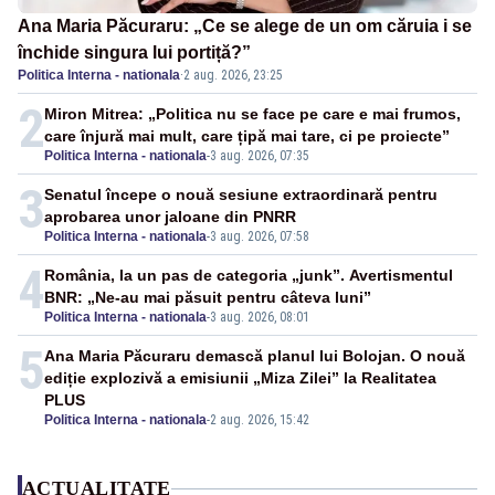
Ana Maria Păcuraru: „Ce se alege de un om căruia i se
închide singura lui portiță?”
Politica Interna - nationala
·
2 aug. 2026, 23:25
2
Miron Mitrea: „Politica nu se face pe care e mai frumos,
care înjură mai mult, care țipă mai tare, ci pe proiecte”
Politica Interna - nationala
-
3 aug. 2026, 07:35
3
Senatul începe o nouă sesiune extraordinară pentru
aprobarea unor jaloane din PNRR
Politica Interna - nationala
-
3 aug. 2026, 07:58
4
România, la un pas de categoria „junk”. Avertismentul
BNR: „Ne-au mai păsuit pentru câteva luni”
Politica Interna - nationala
-
3 aug. 2026, 08:01
5
Ana Maria Păcuraru demască planul lui Bolojan. O nouă
ediție explozivă a emisiunii „Miza Zilei” la Realitatea
PLUS
Politica Interna - nationala
-
2 aug. 2026, 15:42
ACTUALITATE