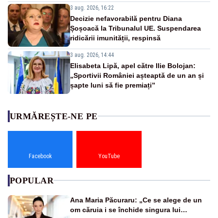
3 aug. 2026, 16:22
Decizie nefavorabilă pentru Diana
Șoșoacă la Tribunalul UE. Suspendarea
ridicării imunității, respinsă
3 aug. 2026, 14:44
Elisabeta Lipă, apel către Ilie Bolojan:
„Sportivii României așteaptă de un an și
șapte luni să fie premiați”
URMĂREȘTE-NE PE
Facebook
YouTube
POPULAR
Ana Maria Păcuraru: „Ce se alege de un
om căruia i se închide singura lui