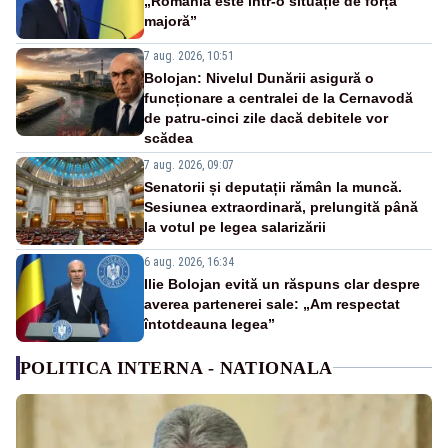
„România este într-o situație de forță
majoră”
7 aug. 2026, 10:51
Bolojan: Nivelul Dunării asigură o
funcționare a centralei de la Cernavodă
de patru-cinci zile dacă debitele vor
scădea
7 aug. 2026, 09:07
Senatorii și deputații rămân la muncă.
Sesiunea extraordinară, prelungită până
la votul pe legea salarizării
6 aug. 2026, 16:34
Ilie Bolojan evită un răspuns clar despre
averea partenerei sale: „Am respectat
întotdeauna legea”
POLITICA INTERNA - NATIONALA