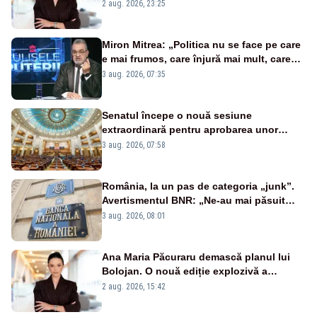
portiță?”
2 aug. 2026, 23:25
Miron Mitrea: „Politica nu se face pe care
e mai frumos, care înjură mai mult, care
țipă mai tare, ci pe proiecte”
3 aug. 2026, 07:35
Senatul începe o nouă sesiune
extraordinară pentru aprobarea unor
jaloane din PNRR
3 aug. 2026, 07:58
România, la un pas de categoria „junk”.
Avertismentul BNR: „Ne-au mai păsuit
pentru câteva luni”
3 aug. 2026, 08:01
Ana Maria Păcuraru demască planul lui
Bolojan. O nouă ediție explozivă a
emisiunii „Miza Zilei” la Realitatea PLUS
2 aug. 2026, 15:42