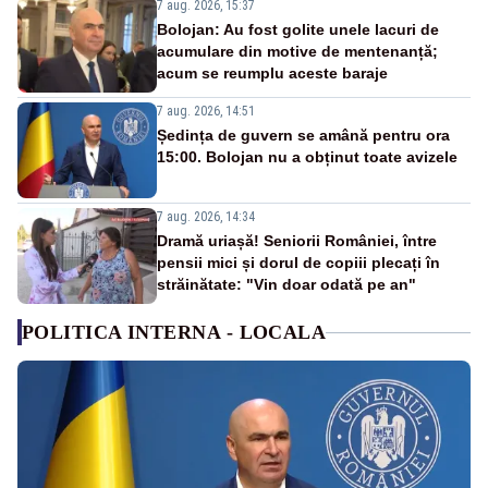
7 aug. 2026, 15:37
Bolojan: Au fost golite unele lacuri de
acumulare din motive de mentenanță;
acum se reumplu aceste baraje
7 aug. 2026, 14:51
Ședința de guvern se amână pentru ora
15:00. Bolojan nu a obținut toate avizele
7 aug. 2026, 14:34
Dramă uriașă! Seniorii României, între
pensii mici și dorul de copiii plecați în
străinătate: "Vin doar odată pe an"
POLITICA INTERNA - LOCALA