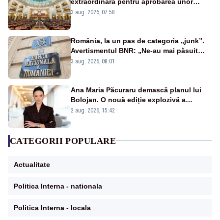
extraordinară pentru aprobarea unor
jaloane din PNRR
3 aug. 2026, 07:58
România, la un pas de categoria „junk”.
Avertismentul BNR: „Ne-au mai păsuit
pentru câteva luni”
3 aug. 2026, 08:01
Ana Maria Păcuraru demască planul lui
Bolojan. O nouă ediție explozivă a
emisiunii „Miza Zilei” la Realitatea PLUS
2 aug. 2026, 15:42
CATEGORII POPULARE
Actualitate
Politica Interna - nationala
Politica Interna - locala