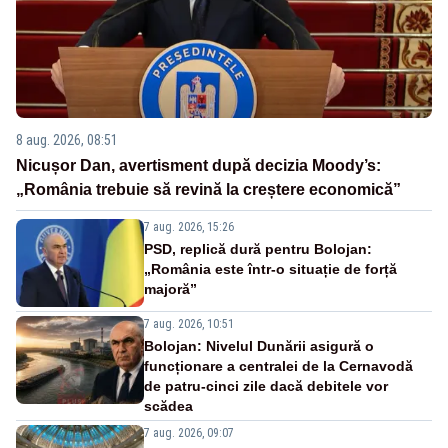
8 aug. 2026, 08:51
Nicușor Dan, avertisment după decizia Moody’s:
„România trebuie să revină la creștere economică”
7 aug. 2026, 15:26
PSD, replică dură pentru Bolojan:
„România este într-o situație de forță
majoră”
7 aug. 2026, 10:51
Bolojan: Nivelul Dunării asigură o
funcționare a centralei de la Cernavodă
de patru-cinci zile dacă debitele vor
scădea
7 aug. 2026, 09:07