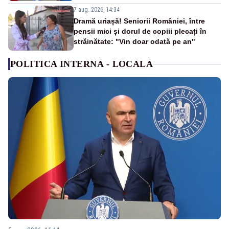
7 aug. 2026, 14:34
Dramă uriașă! Seniorii României, între
pensii mici și dorul de copiii plecați în
străinătate: "Vin doar odată pe an"
POLITICA INTERNA - LOCALA