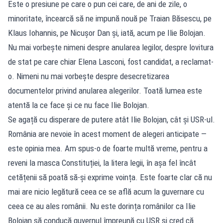
Este o presiune pe care o pun cei care, de ani de zile, o
minoritate, încearcă să ne impună nouă pe Traian Băsescu, pe
Klaus Iohannis, pe Nicușor Dan și, iată, acum pe Ilie Bolojan.
Nu mai vorbește nimeni despre anularea legilor, despre lovitura
de stat pe care chiar Elena Lasconi, fost candidat, a reclamat-
o. Nimeni nu mai vorbește despre desecretizarea
documentelor privind anularea alegerilor. Toată lumea este
atentă la ce face și ce nu face Ilie Bolojan.
Se agață cu disperare de putere atât Ilie Bolojan, cât și USR-ul.
România are nevoie în acest moment de alegeri anticipate —
este opinia mea. Am spus-o de foarte multă vreme, pentru a
reveni la masca Constituției, la litera legii, în așa fel încât
cetățenii să poată să-și exprime voința. Este foarte clar că nu
mai are nicio legătură ceea ce se află acum la guvernare cu
ceea ce au ales românii. Nu este dorința românilor ca Ilie
Bolojan să conducă guvernul împreună cu USR și cred că