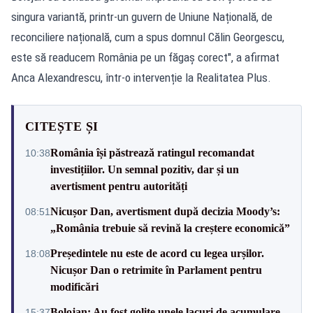
singura variantă, printr-un guvern de Uniune Națională, de
reconciliere națională, cum a spus domnul Călin Georgescu,
este să readucem România pe un făgaș corect", a afirmat
Anca Alexandrescu, într-o intervenție la Realitatea Plus.
CITEȘTE ȘI
România își păstrează ratingul recomandat
10:38
investițiilor. Un semnal pozitiv, dar și un
avertisment pentru autorități
Nicușor Dan, avertisment după decizia Moody’s:
08:51
„România trebuie să revină la creștere economică”
Președintele nu este de acord cu legea urșilor.
18:08
Nicușor Dan o retrimite în Parlament pentru
modificări
Bolojan: Au fost golite unele lacuri de acumulare
15:37