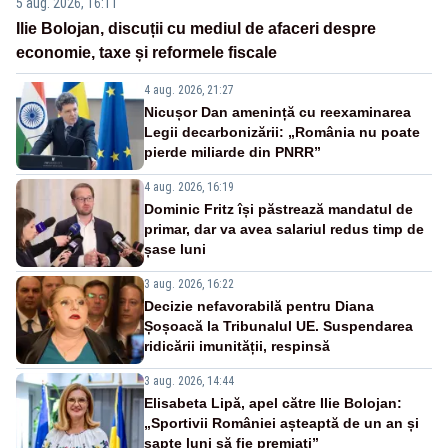
5 aug. 2026, 16:11
Ilie Bolojan, discuții cu mediul de afaceri despre
economie, taxe și reformele fiscale
4 aug. 2026, 21:27
Nicușor Dan amenință cu reexaminarea
Legii decarbonizării: „România nu poate
pierde miliarde din PNRR”
4 aug. 2026, 16:19
Dominic Fritz își păstrează mandatul de
primar, dar va avea salariul redus timp de
șase luni
3 aug. 2026, 16:22
Decizie nefavorabilă pentru Diana
Șoșoacă la Tribunalul UE. Suspendarea
ridicării imunității, respinsă
3 aug. 2026, 14:44
Elisabeta Lipă, apel către Ilie Bolojan:
„Sportivii României așteaptă de un an și
șapte luni să fie premiați”