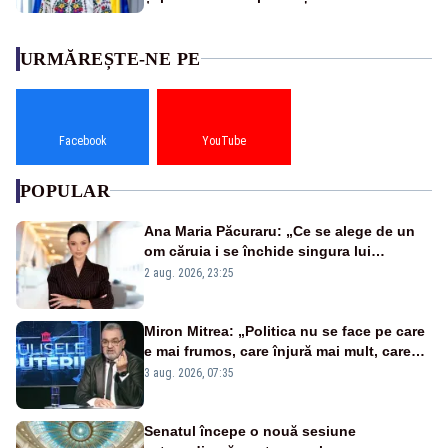
URMĂREȘTE-NE PE
Facebook
YouTube
POPULAR
Ana Maria Păcuraru: „Ce se alege de un
om căruia i se închide singura lui
portiță?”
2 aug. 2026, 23:25
Miron Mitrea: „Politica nu se face pe care
e mai frumos, care înjură mai mult, care
țipă mai tare, ci pe proiecte”
3 aug. 2026, 07:35
Senatul începe o nouă sesiune