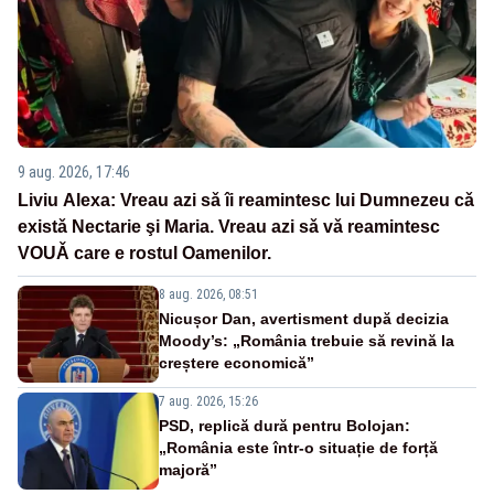
9 aug. 2026, 17:46
Liviu Alexa: Vreau azi sǎ îi reamintesc lui Dumnezeu cǎ
existǎ Nectarie şi Maria. Vreau azi sǎ vǎ reamintesc
VOUǍ care e rostul Oamenilor.
8 aug. 2026, 08:51
Nicușor Dan, avertisment după decizia
Moody’s: „România trebuie să revină la
creștere economică”
7 aug. 2026, 15:26
PSD, replică dură pentru Bolojan:
„România este într-o situație de forță
majoră”