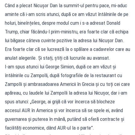
Când a plecat Nicușor Dan la summit-ul pentru pace, mi-aduc
aminte că i-am scris atunci, după ce am văzut întâlnirile de pe
holuri, bineînțeles, despre modul cum i s-a adresat Donald
Trump, chiar făcându-l prim-ministru, era foarte clar că echipa
lui băgase câteva cuvinte pozitive la adresa lui Nicușor Dan.
Era foarte clar că se lucrează la o spălare a cadavrelor care au
anulat alegerile. Și stați, știți că lucrurile au avansat.
I-am spus atunci lui George Simion, după ce am văzut și
întâlnirile cu Zampolli, după fotografiile de la restaurant cu
Zampolli și ambrasadoarea Americii în Grecia și cu toți cei care
apăreau, cu laudele lui Zampolli la adresa lui Nicușor, dar i-am
spus atunci: „George, ai grijă că vor încerca să blocheze
accesul AUR în America și vor încerca să se spele ei, având
guvernarea și puterea în mână, putând să oferă contracte și
facilități economice, dând AUR-ul la o parte”.