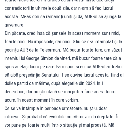
contradictorii în ultimele două zile, dar n-am să fac lucrul
acesta. Mi-aș dori să rămâneți uniți și da, AUR-ul să ajungă la
guvernare.
Din păcate, cred însă că șansele în acest moment sunt mici,
foarte mici. Nu imposibile, dar mici. Știu ce s-a întâmplat și la
ședința AUR de la Teleorman. Mă bucur foarte tare, am văzut
interviul lui George Simion de vineri, mă bucur foarte tare că a
spus același lucru pe care l-am spus și eu, că AUR-ul ar trebui
să aibă președinția Senatului. I se cuvine lucrul acesta, fiind al
doilea partid ca mărime, după alegerile din 2024, în 1
decembrie, dar nu știu dacă se mai putea face acest lucru
acum, în acest moment în care vorbim.
Ce se va întâmpla în perioada următoare, nu știu, doar
intuiesc. Și probabil că evoluțiile nu că-mi vor da dreptate. Îi
vor pune pe foarte mulți într-o situație și mai proastă. Mă