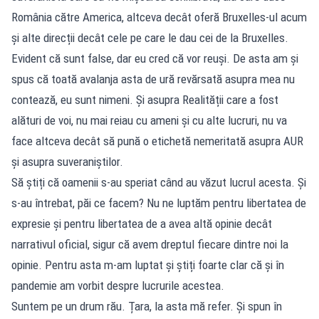
România către America, altceva decât oferă Bruxelles-ul acum
și alte direcții decât cele pe care le dau cei de la Bruxelles.
Evident că sunt false, dar eu cred că vor reuși. De asta am și
spus că toată avalanja asta de ură revărsată asupra mea nu
contează, eu sunt nimeni. Și asupra Realității care a fost
alături de voi, nu mai reiau cu ameni și cu alte lucruri, nu va
face altceva decât să pună o etichetă nemeritată asupra AUR
și asupra suveraniștilor.
Să știți că oamenii s-au speriat când au văzut lucrul acesta. Și
s-au întrebat, păi ce facem? Nu ne luptăm pentru libertatea de
expresie și pentru libertatea de a avea altă opinie decât
narrativul oficial, sigur că avem dreptul fiecare dintre noi la
opinie. Pentru asta m-am luptat și știți foarte clar că și în
pandemie am vorbit despre lucrurile acestea.
Suntem pe un drum rău. Țara, la asta mă refer. Și spun în