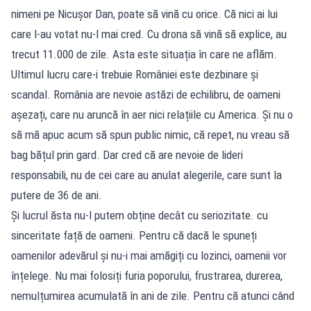
nimeni pe Nicușor Dan, poate să vină cu orice. Că nici ai lui
care l-au votat nu-l mai cred. Cu drona să vină să explice, au
trecut 11.000 de zile. Asta este situația în care ne aflăm.
Ultimul lucru care-i trebuie României este dezbinare și
scandal. România are nevoie astăzi de echilibru, de oameni
așezați, care nu aruncă în aer nici relațiile cu America. Și nu o
să mă apuc acum să spun public nimic, că repet, nu vreau să
bag bățul prin gard. Dar cred că are nevoie de lideri
responsabili, nu de cei care au anulat alegerile, care sunt la
putere de 36 de ani.
Și lucrul ăsta nu-l putem obține decât cu seriozitate. cu
sinceritate față de oameni. Pentru că dacă le spuneți
oamenilor adevărul și nu-i mai amăgiți cu lozinci, oamenii vor
înțelege. Nu mai folosiți furia poporului, frustrarea, durerea,
nemulțumirea acumulată în ani de zile. Pentru că atunci când