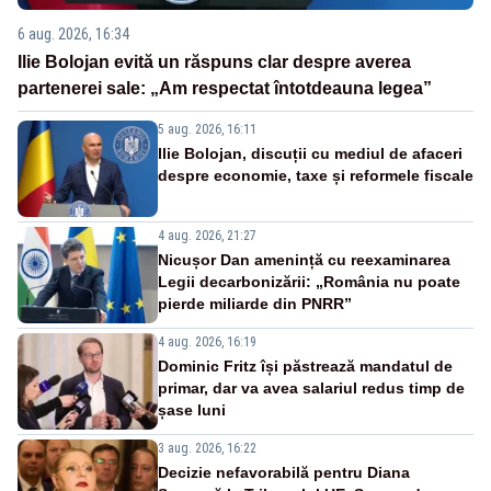
6 aug. 2026, 16:34
Ilie Bolojan evită un răspuns clar despre averea
partenerei sale: „Am respectat întotdeauna legea”
5 aug. 2026, 16:11
Ilie Bolojan, discuții cu mediul de afaceri
despre economie, taxe și reformele fiscale
4 aug. 2026, 21:27
Nicușor Dan amenință cu reexaminarea
Legii decarbonizării: „România nu poate
pierde miliarde din PNRR”
4 aug. 2026, 16:19
Dominic Fritz își păstrează mandatul de
primar, dar va avea salariul redus timp de
șase luni
3 aug. 2026, 16:22
Decizie nefavorabilă pentru Diana