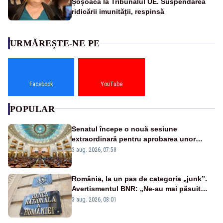
Șoșoacă la Tribunalul UE. Suspendarea
ridicării imunității, respinsă
URMĂREȘTE-NE PE
Facebook
YouTube
POPULAR
Senatul începe o nouă sesiune
extraordinară pentru aprobarea unor
jaloane din PNRR
3 aug. 2026, 07:58
România, la un pas de categoria „junk”.
Avertismentul BNR: „Ne-au mai păsuit
pentru câteva luni”
3 aug. 2026, 08:01