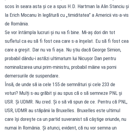
scos în seara asta și ce a spus H.D. Hartman la Alin Stanciu și
la Erich Mocanu în legătură cu „timiditatea” a Americii vis-a-vis
de România.
Se vor întâmpla lucruri și nu va fi bine. Mi-aș dori din tot
sufletul ca eu să fi fost cea care s-a înșelat. Eu să fi fost cea
care a greșit. Dar nu va fi așa. Nu știu dacă George Simion,
probabil dându-i astăzi ultimatum lui Nicușor Dan pentru
nominalizarea unui prim-ministru, probabil mâine va porni
demersurile de suspendare.
Însă, de unde să ia cele 155 de semnături și cele 233 de
voturi? Mulți s-au grăbit și au spus că o să semneze PNL și
USR. Și UDMR. Nu cred. Și o să vă spun de ce. Pentru că PNL,
USR, UDMR au stăpânii la Bruxelles. Bruxelles este ultimul
care își dorește ca un partid suveranist să câștige oriunde, nu
numai în România. Și atunci, evident, că nu vor semna un