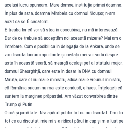
același lucru spuneam. Mare domne, instituția primei doamne.
În plus de asta, doamna Mirabela cu domnul Nicușor, n-am
auzit să se fi căsătorit.
E treaba lor că vor să stea în concubinaj, nu mă interesează.
Dar de ce trebuie să acceptăm noi această mizerie? Mai am o
întrebare. Cum e posibil ca în delegația de la Ankara, unde se
vor discuta lucruri importante și invitații mei vor vorbi despre
asta în această seară, să meargă același șef al statului major,
domnul Gheorghiță, care este în dosar la DNA cu domnul
Miruță, care el nu mai e ministru, adică mai e vreunul ministru,
că România oricum nu mai este condusă, e haos. Înțelegeți că
suntem la marginea prăpastiei. Am văzut convorbirea dintre
Trump și Putin.
O oră și jumătate. N-a apărut public tot ce au discutat. Dar din
tot ce au discutat, mie mi s-a ridicat părul în cap și m-a luat pe