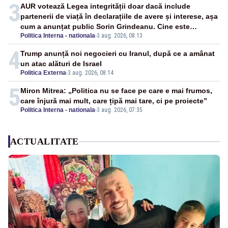
3
AUR votează Legea integrității doar dacă include
partenerii de viață în declarațiile de avere și interese, așa
cum a anunțat public Sorin Grindeanu. Cine este
Politica Interna - nationala
-
3 aug. 2026, 08:13
incompatibil sau în conflict de interese trebuie să plece
din funcție: fără excepții!
4
Trump anunță noi negocieri cu Iranul, după ce a amânat
un atac alături de Israel
Politica Externa
-
3 aug. 2026, 08:14
5
Miron Mitrea: „Politica nu se face pe care e mai frumos,
care înjură mai mult, care țipă mai tare, ci pe proiecte”
Politica Interna - nationala
-
3 aug. 2026, 07:35
ACTUALITATE