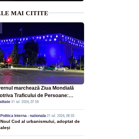
LE MAI CITITE
ernul marchează Ziua Mondială
otriva Traficului de Persoane:
litate
·
31 iul. 2026, 07:58
tul Victoria, iluminat în albastru
2
Politica Interna - nationala
-
31 iul. 2026, 08:03
Noul Cod al urbanismului, adoptat de
aleși