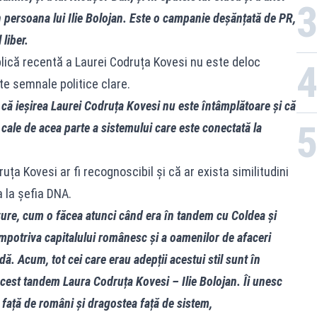
 persoana lui Ilie Bolojan. Este o campanie deșănțată de PR,
liber.
lică recentă a Laurei Codruța Kovesi nu este deloc
te semnale politice clare.
ă ieșirea Laurei Codruța Kovesi nu este întâmplătoare și că
cale de acea parte a sistemului care este conectată la
uța Kovesi ar fi recognoscibil și că ar exista similitudini
a la șefia DNA.
ânzure, cum o făcea atunci când era în tandem cu Coldea și
mpotriva capitalului românesc și a oamenilor de afaceri
dă. Acum, tot cei care erau adepții acestui stil sunt în
 acest tandem Laura Codruța Kovesi – Ilie Bolojan. Îi unesc
a față de români și dragostea față de sistem,