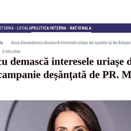
NTERNA - LOCALA
POLITICA INTERNA - NATIONALA
la
2 min citire
 demască interesele uriașe din
 campanie deșănțată de PR. M