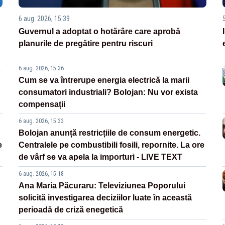
6 aug. 2026, 15:39
Guvernul a adoptat o hotărâre care aprobă
planurile de pregătire pentru riscuri
6 aug. 2026, 15:36
Cum se va întrerupe energia electrică la marii
consumatori industriali? Bolojan: Nu vor exista
compensații
6 aug. 2026, 15:33
Bolojan anunță restricțiile de consum energetic.
e
Centralele pe combustibili fosili, repornite. La ore
de vârf se va apela la importuri - LIVE TEXT
6 aug. 2026, 15:18
Ana Maria Păcuraru: Televiziunea Poporului
solicită investigarea deciziilor luate în această
perioadă de criză enegetică