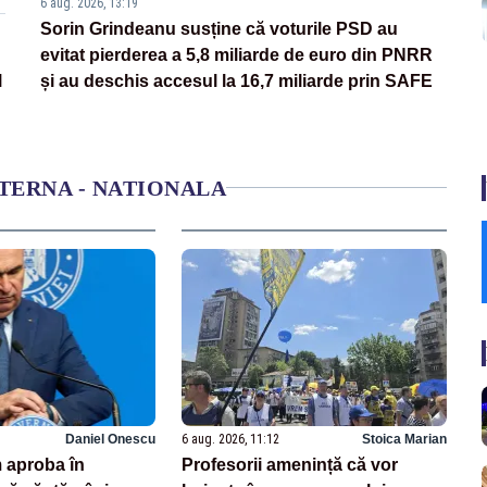
6 aug. 2026, 13:19
Sorin Grindeanu susține că voturile PSD au
evitat pierderea a 5,8 miliarde de euro din PNRR
l
și au deschis accesul la 16,7 miliarde prin SAFE
NTERNA - NATIONALA
Daniel Onescu
6 aug. 2026, 11:12
Stoica Marian
 aproba în
Profesorii amenință că vor