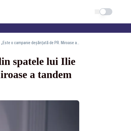
Schimba tema
Anca Alexandrescu demască interesele uriașe din spatele lui Ilie Bolojan: „Este o campanie deșănțată de PR. Miroase a tandem cu Kovesi”
 spatele lui Ilie
iroase a tandem