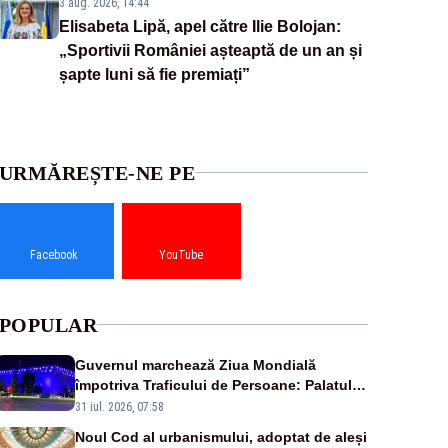
3 aug. 2026, 14:44
Elisabeta Lipă, apel către Ilie Bolojan:
„Sportivii României așteaptă de un an și
șapte luni să fie premiați”
URMĂREȘTE-NE PE
Facebook
YouTube
POPULAR
Guvernul marchează Ziua Mondială
împotriva Traficului de Persoane: Palatul
Victoria, iluminat în albastru
31 iul. 2026, 07:58
Noul Cod al urbanismului, adoptat de aleși