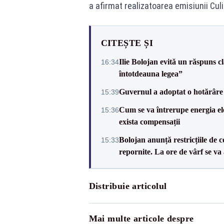
a afirmat realizatoarea emisiunii Culi
CITEȘTE ȘI
Ilie Bolojan evită un răspuns c
16:34
întotdeauna legea”
Guvernul a adoptat o hotărâre 
15:39
Cum se va întrerupe energia el
15:36
exista compensații
Bolojan anunță restricțiile de c
15:33
repornite. La ore de vârf se v
Distribuie articolul
Mai multe articole despre