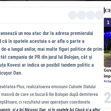
CE
1
ansează un nou atac dur la adresa premierului
d că în spatele acestuia s-ar afla o parte a
de-a lungul anilor, mai multe figuri politice de prim-
ât campania de PR din jurul lui Bolojan, cât și
ruța Kovesi ar indica un posibil tandem politic a
Guv
icușor Dan.
împ
Actua
Pala
Realitatea Plus, realizatoarea emisiunii
Culisele Statului
 masivă de care se bucură Ilie Bolojan după demiterea
mplătoare, ci rezultatul unei operațiuni coordonate.
annis, și a lui Nicușor Dan, și în spatele lui Ciucă și a altor