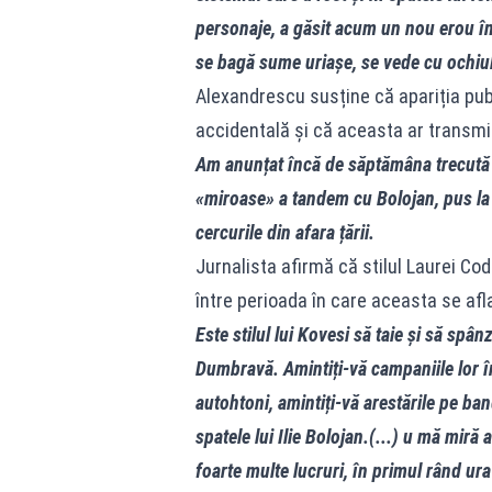
personaje, a găsit acum un nou erou în
se bagă sume uriașe, se vede cu ochiul 
Alexandrescu susține că apariția pub
accidentală și că aceasta ar transmi
Am anunțat încă de săptămâna trecută c
«miroase» a tandem cu Bolojan, pus la 
cercurile din afara țării.
Jurnalista afirmă că stilul Laurei Codr
între perioada în care aceasta se afl
Este stilul lui Kovesi să taie și să sp
Dumbravă. Amintiți-vă campaniile lor î
autohtoni, amintiți-vă arestările pe ban
spatele lui Ilie Bolojan.(...) u mă miră
foarte multe lucruri, în primul rând ur