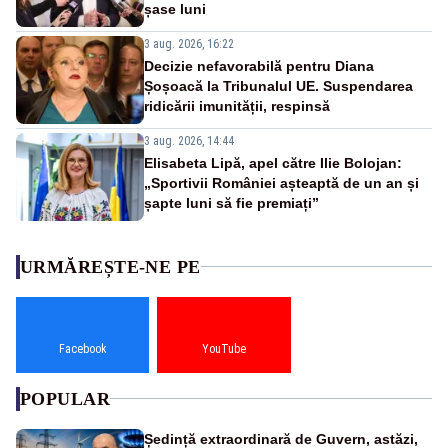
șase luni
3 aug. 2026, 16:22
Decizie nefavorabilă pentru Diana
Șoșoacă la Tribunalul UE. Suspendarea
ridicării imunității, respinsă
3 aug. 2026, 14:44
Elisabeta Lipă, apel către Ilie Bolojan:
„Sportivii României așteaptă de un an și
șapte luni să fie premiați”
URMĂREȘTE-NE PE
Facebook
YouTube
POPULAR
Ședință extraordinară de Guvern, astăzi,