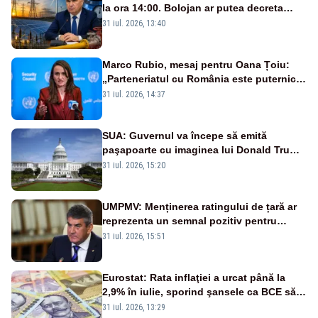
la ora 14:00. Bolojan ar putea decreta
stare de urgență energetică
31 iul. 2026, 13:40
Marco Rubio, mesaj pentru Oana Țoiu:
„Parteneriatul cu România este puternic
și prețuit”
31 iul. 2026, 14:37
SUA: Guvernul va începe să emită
paşapoarte cu imaginea lui Donald Trump
începând cu 8 august
31 iul. 2026, 15:20
UMPMV: Menținerea ratingului de țară ar
reprezenta un semnal pozitiv pentru
România. Autoritățile trebuie să continue
31 iul. 2026, 15:51
consolidarea stabilității economice și
financiare
Eurostat: Rata inflaţiei a urcat până la
2,9% în iulie, sporind şansele ca BCE să
majoreze dobânda
31 iul. 2026, 13:29