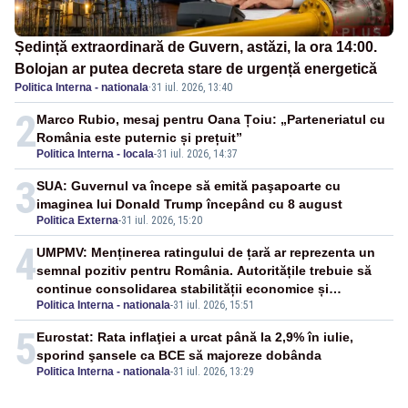
Ședință extraordinară de Guvern, astăzi, la ora 14:00.
Bolojan ar putea decreta stare de urgență energetică
Politica Interna - nationala
·
31 iul. 2026, 13:40
2
Marco Rubio, mesaj pentru Oana Țoiu: „Parteneriatul cu
România este puternic și prețuit”
Politica Interna - locala
-
31 iul. 2026, 14:37
3
SUA: Guvernul va începe să emită paşapoarte cu
imaginea lui Donald Trump începând cu 8 august
Politica Externa
-
31 iul. 2026, 15:20
4
UMPMV: Menținerea ratingului de țară ar reprezenta un
semnal pozitiv pentru România. Autoritățile trebuie să
continue consolidarea stabilității economice și
Politica Interna - nationala
-
31 iul. 2026, 15:51
financiare
5
Eurostat: Rata inflaţiei a urcat până la 2,9% în iulie,
sporind şansele ca BCE să majoreze dobânda
Politica Interna - nationala
-
31 iul. 2026, 13:29