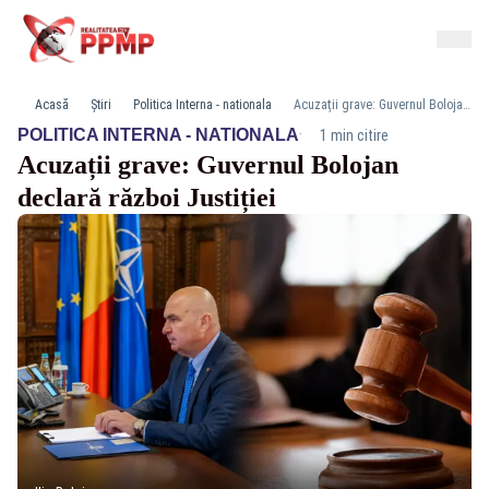
Acasă
Știri
Politica Interna - nationala
Acuzații grave: Guvernul Bolojan declară război Justiției
·
POLITICA INTERNA - NATIONALA
1 min citire
Acuzații grave: Guvernul Bolojan
declară război Justiției