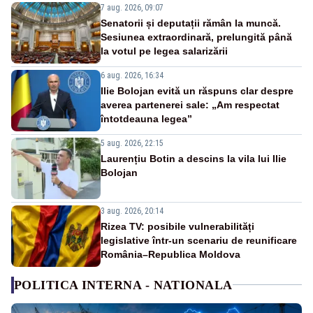
7 aug. 2026, 09:07
Senatorii și deputații rămân la muncă.
Sesiunea extraordinară, prelungită până
la votul pe legea salarizării
6 aug. 2026, 16:34
Ilie Bolojan evită un răspuns clar despre
averea partenerei sale: „Am respectat
întotdeauna legea”
5 aug. 2026, 22:15
Laurențiu Botin a descins la vila lui Ilie
Bolojan
3 aug. 2026, 20:14
Rizea TV: posibile vulnerabilități
legislative într-un scenariu de reunificare
România–Republica Moldova
POLITICA INTERNA - NATIONALA