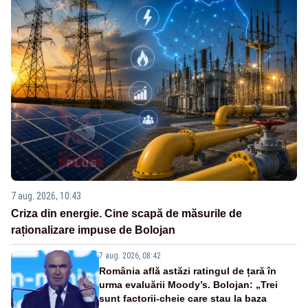
7 aug. 2026, 10:43
Criza din energie. Cine scapă de măsurile de
raționalizare impuse de Bolojan
7 aug. 2026, 08:42
România află astăzi ratingul de țară în
urma evaluării Moody’s. Bolojan: „Trei
sunt factorii-cheie care stau la baza