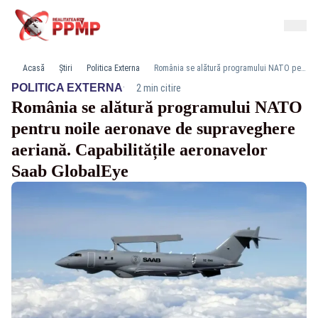
Acasă
Știri
Politica Externa
România se alătură programului NATO pentru noile aeronave de supraveghere aeriană. Capabilitățile aeronavelor Saab GlobalEye
·
POLITICA EXTERNA
2 min citire
România se alătură programului NATO
pentru noile aeronave de supraveghere
aeriană. Capabilitățile aeronavelor
Saab GlobalEye