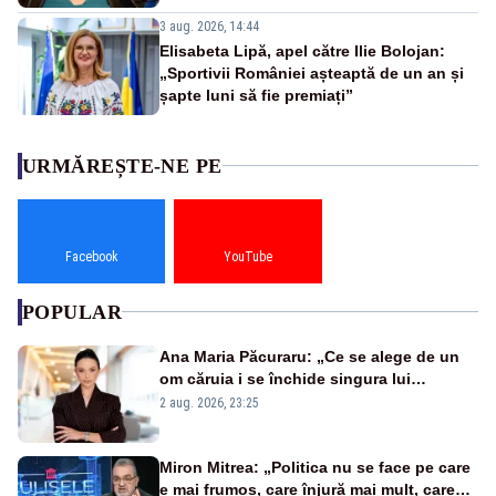
3 aug. 2026, 14:44
Elisabeta Lipă, apel către Ilie Bolojan:
„Sportivii României așteaptă de un an și
șapte luni să fie premiați”
URMĂREȘTE-NE PE
Facebook
YouTube
POPULAR
Ana Maria Păcuraru: „Ce se alege de un
om căruia i se închide singura lui
portiță?”
2 aug. 2026, 23:25
Miron Mitrea: „Politica nu se face pe care
e mai frumos, care înjură mai mult, care