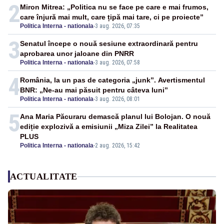
2
Miron Mitrea: „Politica nu se face pe care e mai frumos,
care înjură mai mult, care țipă mai tare, ci pe proiecte”
Politica Interna - nationala
-
3 aug. 2026, 07:35
3
Senatul începe o nouă sesiune extraordinară pentru
aprobarea unor jaloane din PNRR
Politica Interna - nationala
-
3 aug. 2026, 07:58
4
România, la un pas de categoria „junk”. Avertismentul
BNR: „Ne-au mai păsuit pentru câteva luni”
Politica Interna - nationala
-
3 aug. 2026, 08:01
5
Ana Maria Păcuraru demască planul lui Bolojan. O nouă
ediție explozivă a emisiunii „Miza Zilei” la Realitatea
PLUS
Politica Interna - nationala
-
2 aug. 2026, 15:42
ACTUALITATE