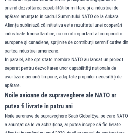
privind dezvoltarea capabilităților militare și a industriei de
apărare anunțate în cadrul Summitului NATO de la Ankara.
Alianța subliniază că inițiativa este rezultatul unei cooperări
industriale transatlantice, cu un rol important al companiilor
europene și canadiene, sprijinite de contribuții semnificative din
partea industriei americane.
În paralel, alte opt state membre NATO au lansat un proiect
separat pentru dezvoltarea unor capabilități naționale de
avertizare aeriană timpurie, adaptate propriilor necesități de
apărare.
Noile avioane de supraveghere ale NATO ar
putea fi livrate în patru ani
Noile aeronave de supraveghere Saab GlobalEye, pe care NATO
a anunțat că le va achiziționa, ar putea începe să fie livrate
Alianței începând cu anul 2030, dacă procesul de contractare