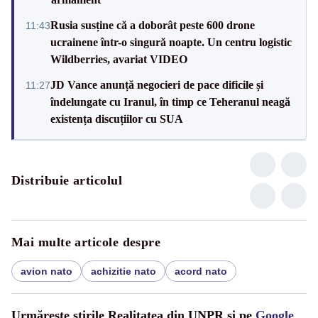
Rusia susține că a doborât peste 600 drone
11:43
ucrainene într-o singură noapte. Un centru logistic
Wildberries, avariat VIDEO
JD Vance anunță negocieri de pace dificile și
11:27
îndelungate cu Iranul, în timp ce Teheranul neagă
existența discuțiilor cu SUA
Distribuie articolul
Mai multe articole despre
avion nato
achizitie nato
acord nato
Urmărește știrile Realitatea din UNPR și pe
Google