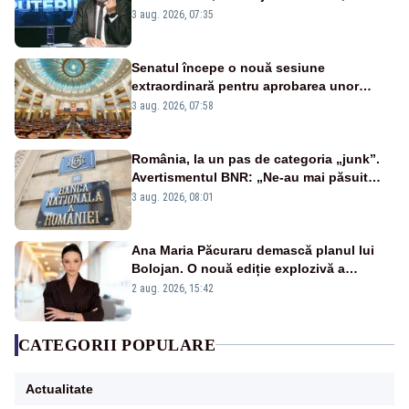
țipă mai tare, ci pe proiecte”
3 aug. 2026, 07:35
Senatul începe o nouă sesiune
extraordinară pentru aprobarea unor
jaloane din PNRR
3 aug. 2026, 07:58
România, la un pas de categoria „junk”.
Avertismentul BNR: „Ne-au mai păsuit
pentru câteva luni”
3 aug. 2026, 08:01
Ana Maria Păcuraru demască planul lui
Bolojan. O nouă ediție explozivă a
emisiunii „Miza Zilei” la Realitatea PLUS
2 aug. 2026, 15:42
CATEGORII POPULARE
Actualitate