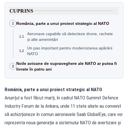
CUPRINS
România, parte a unui proiect strategic al NATO
1
Aeronave capabile să detecteze drone, rachete
1.1
și alte amenințări
Un pas important pentru modernizarea apărării
1.2
NATO
Noile avioane de supraveghere ale NATO ar putea fi
2
livrate în patru ani
România, parte a unui proiect strategic al NATO
Anunțul a fost făcut marți, în cadrul NATO Summit Defence
Industry Forum de la Ankara, unde 11 state aliate au convenit
să achiziționeze în comun aeronavele Saab GlobalEye, care vor
reprezenta noua generație a sistemului NATO de avertizare și