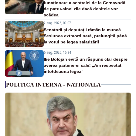
funcționare a centralei de la Cernavodă
de patru-cinci zile dacă debitele vor
scădea
7 aug. 2026, 09:07
Senatorii și deputații rămân la muncă.
Sesiunea extraordinară, prelungită până
la votul pe legea salarizării
6 aug. 2026, 16:34
Ilie Bolojan evită un răspuns clar despre
averea partenerei sale: „Am respectat
întotdeauna legea”
POLITICA INTERNA - NATIONALA