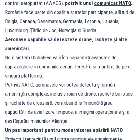
control aeropurtat (AWACS),
potrivit unui
comunicat NATO
.
România face parte din coaliția statelor participante, alături de
Belgia, Canada, Danemarca, Germania, Letonia, Lituania,
Luxemburg, Țările de Jos, Norvegia și Suedia.
Aeronave capabile să detecteze drone, rachete și alte
amenințări
Noul sistem GlobalEye va oferi capacități avansate de
supraveghere în domeniile aerian, terestru și maritim, de pe o
singură platformă.
Potrivit NATO, aeronavele vor putea detecta și urmări
amenințări complexe, inclusiv roiuri de drone, rachete balistice
și rachete de croazieră, contribuind la îmbunătățirea
capacității de avertizare timpurie, a imaginii operaționale și a
desfășurării misiunilor Alianței.
Un pas important pentru modernizarea apărării NATO
Proiectul reprezintă unul dintre principalele angajamente