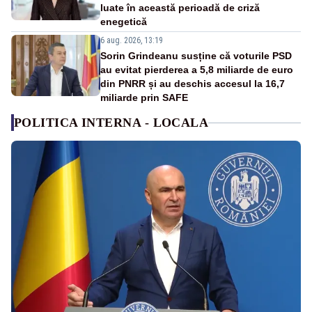
luate în această perioadă de criză
enegetică
6 aug. 2026, 13:19
Sorin Grindeanu susține că voturile PSD
au evitat pierderea a 5,8 miliarde de euro
din PNRR și au deschis accesul la 16,7
miliarde prin SAFE
POLITICA INTERNA - LOCALA