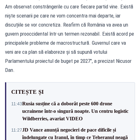
Am observat constrângerile cu care fiecare partid vine. Există
niște scenarii pe care ne vom concentra mai departe, iar
discuțiile se vor concretiza. Reafirm că România va avea un
guvern prooccidental într-un termen rezonabil. Există acord pe
principalele probleme de macrostructură. Guvernul care va
veni are ca plan să elaboreze și să supună votului
Parlamentului proiectul de buget pe 2027", a precizat Nicusor
Dan.
CITEȘTE ȘI
Rusia susține că a doborât peste 600 drone
11:43
ucrainene într-o singură noapte. Un centru logistic
Wildberries, avariat VIDEO
JD Vance anunță negocieri de pace dificile și
11:27
îndelungate cu Iranul, în timp ce Teheranul neagă