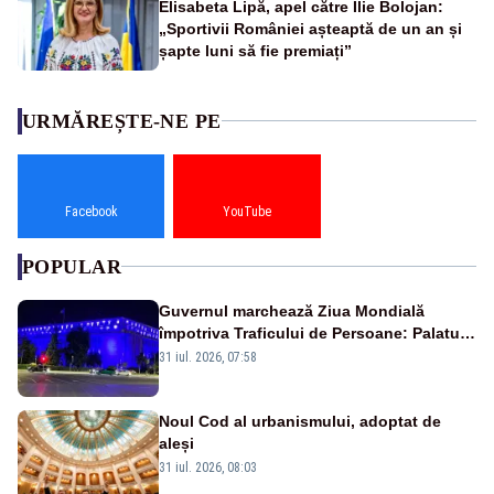
Elisabeta Lipă, apel către Ilie Bolojan:
„Sportivii României așteaptă de un an și
șapte luni să fie premiați”
URMĂREȘTE-NE PE
Facebook
YouTube
POPULAR
Guvernul marchează Ziua Mondială
împotriva Traficului de Persoane: Palatul
Victoria, iluminat în albastru
31 iul. 2026, 07:58
Noul Cod al urbanismului, adoptat de
aleși
31 iul. 2026, 08:03