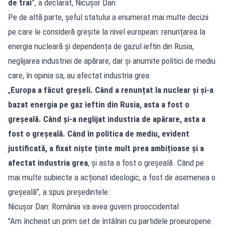
de trai
”, a declarat, Nicuşor Dan.
Pe de altă parte, șeful statului a enumerat mai multe decizii
pe care le consideră greșite la nivel european: renunțarea la
energia nucleară și dependența de gazul ieftin din Rusia,
neglijarea industriei de apărare, dar și anumite politici de mediu
care, în opinia sa, au afectat industria grea.
„
Europa a făcut greșeli. Când a renunțat la nuclear și și-a
bazat energia pe gaz ieftin din Rusia, asta a fost o
greșeală. Când și-a neglijat industria de apărare, asta a
fost o greșeală. Când în politica de mediu, evident
justificată, a fixat niște ținte mult prea ambițioase și a
afectat industria grea
, și asta a fost o greșeală. Când pe
mai multe subiecte a acționat ideologic, a fost de asemenea o
greșeală”, a spus președintele.
Nicușor Dan: România va avea guvern prooccidental
"Am încheiat un prim set de întâlniri cu partidele proeuropene.