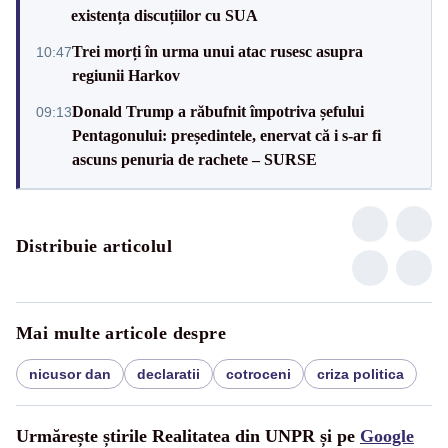
existența discuțiilor cu SUA
Trei morți în urma unui atac rusesc asupra
10:47
regiunii Harkov
Donald Trump a răbufnit împotriva șefului
09:13
Pentagonului: președintele, enervat că i s-ar fi
ascuns penuria de rachete – SURSE
Distribuie articolul
Mai multe articole despre
nicusor dan
declaratii
cotroceni
criza politica
Urmărește știrile Realitatea din UNPR și pe
Google