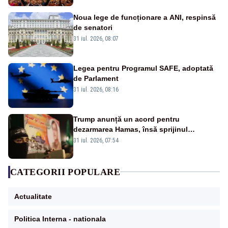
Noua lege de funcționare a ANI, respinsă
de senatori
31 iul. 2026, 08:07
Legea pentru Programul SAFE, adoptată
de Parlament
31 iul. 2026, 08:16
Trump anunță un acord pentru
dezarmarea Hamas, însă sprijinul
Israelului rămâne incert
31 iul. 2026, 07:54
CATEGORII POPULARE
Actualitate
Politica Interna - nationala