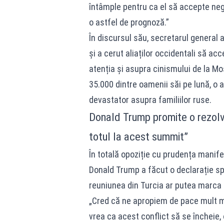
întâmple pentru ca el să accepte neg
o astfel de prognoză.”
În discursul său, secretarul general
și a cerut aliaților occidentali să ac
atenția și asupra cinismului de la Mo
35.000 dintre oamenii săi pe lună, o
devastator asupra familiilor ruse.
Donald Trump promite o rezolv
totul la acest summit”
În totală opoziție cu prudența mani
Donald Trump a făcut o declarație sp
reuniunea din Turcia ar putea marca sf
„Cred că ne apropiem de pace mult m
vrea ca acest conflict să se încheie, 