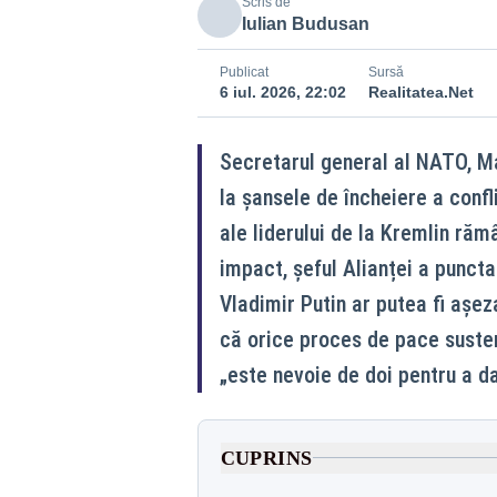
Scris de
Iulian Budusan
Publicat
Sursă
6 iul. 2026, 22:02
Realitatea.Net
Secretarul general al NATO, Mar
la șansele de încheiere a confli
ale liderului de la Kremlin răm
impact, șeful Alianței a puncta
Vladimir Putin ar putea fi așez
că orice proces de pace susten
„este nevoie de doi pentru a d
CUPRINS