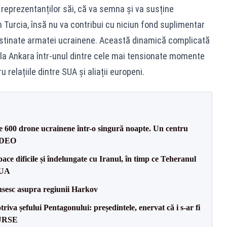
a reprezentanților săi, că va semna și va susține
n Turcia, însă nu va contribui cu niciun fond suplimentar
destinate armatei ucrainene. Această dinamică complicată
la Ankara într-unul dintre cele mai tensionate momente
 relațiile dintre SUA și aliații europeni.
te 600 drone ucrainene într-o singură noapte. Un centru
VIDEO
ce dificile și îndelungate cu Iranul, în timp ce Teheranul
SUA
usesc asupra regiunii Harkov
va șefului Pentagonului: președintele, enervat că i s-ar fi
SURSE