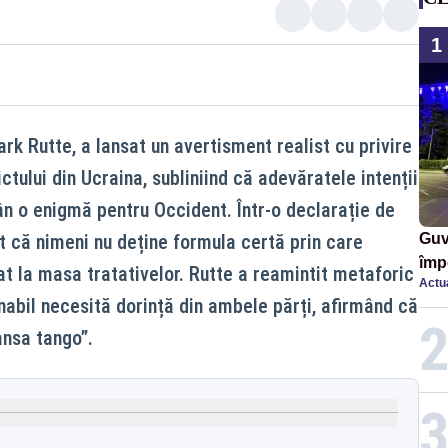
1
k Rutte, a lansat un avertisment realist cu privire
ctului din Ucraina, subliniind că adevăratele intenții
ân o enigmă pentru Occident. Într-o declarație de
t că nimeni nu deține formula certă prin care
Guv
împ
at la masa tratativelor. Rutte a reamintit metaforic
Actua
Pala
abil necesită dorință din ambele părți, afirmând că
ansa tango”.