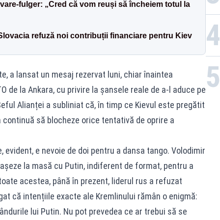
are-fulger: „Cred că vom reuși să încheiem totul la
 Slovacia refuză noi contribuții financiare pentru Kiev
e, a lansat un mesaj rezervat luni, chiar înaintea
O de la Ankara, cu privire la șansele reale de a-l aduce pe
eful Alianței a subliniat că, în timp ce Kievul este pregătit
 continuă să blocheze orice tentativă de oprire a
, evident, e nevoie de doi pentru a dansa tango. Volodimir
așeze la masă cu Putin, indiferent de format, pentru a
toate acestea, până în prezent, liderul rus a refuzat
ugat că intențiile exacte ale Kremlinului rămân o enigmă:
gândurile lui Putin. Nu pot prevedea ce ar trebui să se