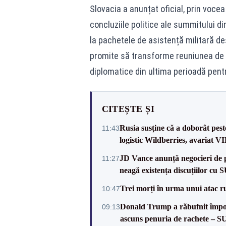
Slovacia a anunțat oficial, prin voce
concluziile politice ale summitului di
la pachetele de asistență militară 
promite să transforme reuniunea de 
diplomatice din ultima perioadă pentru
CITEȘTE ȘI
Rusia susține că a doborât pes
11:43
logistic Wildberries, avariat 
JD Vance anunță negocieri de pa
11:27
neagă existența discuțiilor cu 
Trei morți în urma unui atac r
10:47
Donald Trump a răbufnit împotri
09:13
ascuns penuria de rachete – 