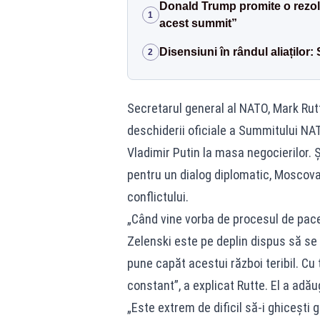
Donald Trump promite o rezolv
1
acest summit”
Disensiuni în rândul aliaților:
2
Secretarul general al NATO, Mark Rutt
deschiderii oficiale a Summitului NAT
Vladimir Putin la masa negocierilor. Ș
pentru un dialog diplomatic, Moscova
conflictului.
„Când vine vorba de procesul de pace
Zelenski este pe deplin dispus să se 
pune capăt acestui război teribil. Cu 
constant”, a explicat Rutte. El a adă
„Este extrem de dificil să-i ghicești 