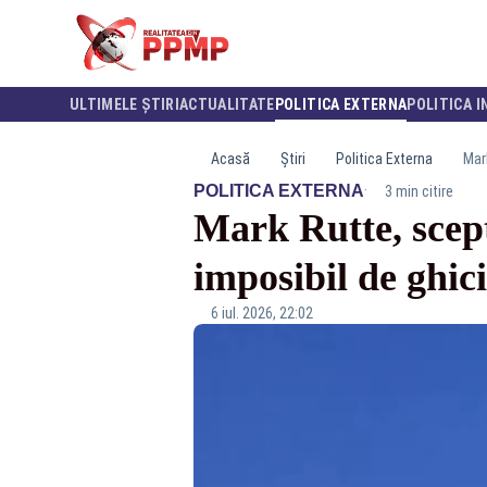
ULTIMELE ȘTIRI
ACTUALITATE
POLITICA EXTERNA
POLITICA I
Acasă
Știri
Politica Externa
Mark
·
POLITICA EXTERNA
3 min citire
Mark Rutte, scep
imposibil de ghic
6 iul. 2026, 22:02