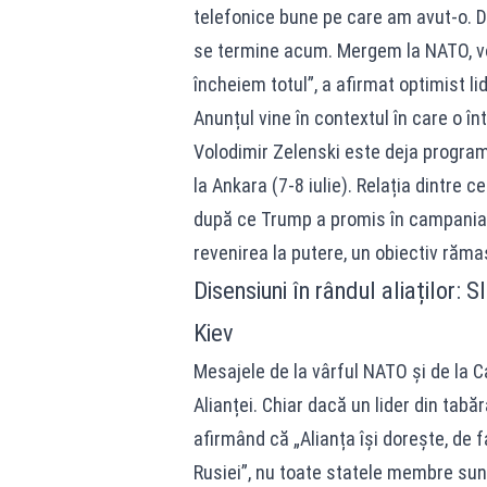
telefonice bune pe care am avut-o. D
se termine acum. Mergem la NATO, vo
încheiem totul”, a afirmat optimist li
Anunțul vine în contextul în care o î
Volodimir Zelenski este deja program
la Ankara (7-8 iulie). Relația dintre c
după ce Trump a promis în campania el
revenirea la putere, un obiectiv răm
Disensiuni în rândul aliaților: 
Kiev
Mesajele de la vârful NATO și de la Ca
Alianței. Chiar dacă un lider din tabă
afirmând că „Alianța își dorește, de f
Rusiei”, nu toate statele membre sunt