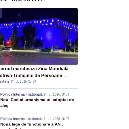
ernul marchează Ziua Mondială
otriva Traficului de Persoane:
litate
·
31 iul. 2026, 07:58
tul Victoria, iluminat în albastru
2
Politica Interna - nationala
-
31 iul. 2026, 08:03
Noul Cod al urbanismului, adoptat de
aleși
3
Politica Interna - nationala
-
31 iul. 2026, 08:07
Noua lege de funcționare a ANI,