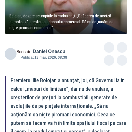
Bolojan, despre scumpirile la carburanți: „Scăderea de acciză
garantează creşterea adaosului comercial. Să nu acţionăm ca
nişte piromani economici”
Daniel Onescu
Scris de
Publicat:
13 mar. 2026, 08:38
Premierul Ilie Bolojan a anunţat, joi, că Guvernul ia în
calcul „măsuri de limitare”, dar nu de anulare, a
creşterilor de preţuri la combustibili generate de
evoluţiile de pe pieţele internaţionale. „Să nu
acţionăm ca nişte piromani economici. Ceea ce
putem să facem va fi în limita spaţiului fiscal pe care
îl avem, la modul cinstit şi corect”, a declarat