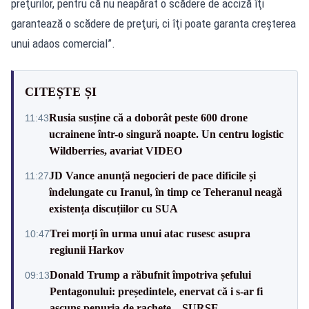
preţurilor, pentru că nu neapărat o scădere de acciză îţi
garantează o scădere de preţuri, ci îţi poate garanta creşterea
unui adaos comercial”.
CITEȘTE ȘI
Rusia susține că a doborât peste 600 drone
11:43
ucrainene într-o singură noapte. Un centru logistic
Wildberries, avariat VIDEO
JD Vance anunță negocieri de pace dificile și
11:27
îndelungate cu Iranul, în timp ce Teheranul neagă
existența discuțiilor cu SUA
Trei morți în urma unui atac rusesc asupra
10:47
regiunii Harkov
Donald Trump a răbufnit împotriva șefului
09:13
Pentagonului: președintele, enervat că i s-ar fi
ascuns penuria de rachete – SURSE