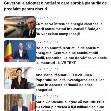
Guvernul a adoptat o hotărâre care aprobă planurile de
pregătire pentru riscuri
6 aug. 2026, 15:36
Cum se va întrerupe energia electrică la
marii consumatori industriali? Bolojan:
Nu vor exista compensații
6 aug. 2026, 15:33
Bolojan anunță restricțiile de consum
energetic. Centralele pe combustibili
fosili, repornite. La ore de vârf se va apela
la importuri - LIVE TEXT
6 aug. 2026, 15:18
Ana Maria Păcuraru: Televiziunea
Poporului solicită investigarea deciziilor
luate în această perioadă de criză
enegetică
6 aug. 2026, 13:19
Sorin Grindeanu susține că voturile PSD
au evitat pierderea a 5,8 miliarde de euro