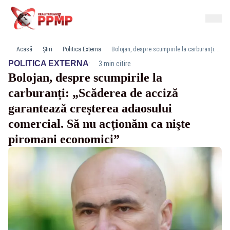
Acasă
Știri
Politica Externa
Bolojan, despre scumpirile la carburanți: „Scăderea de acciză garantează creşterea adaosului comercial. Să nu acţionăm ca nişte piromani economici”
·
POLITICA EXTERNA
3 min citire
Bolojan, despre scumpirile la
carburanți: „Scăderea de acciză
garantează creşterea adaosului
comercial. Să nu acţionăm ca nişte
piromani economici”