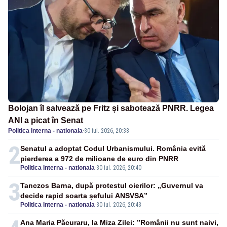
Bolojan îl salvează pe Fritz și sabotează PNRR. Legea
ANI a picat în Senat
Politica Interna - nationala
·
30 iul. 2026, 20:38
2
Senatul a adoptat Codul Urbanismului. România evită
pierderea a 972 de milioane de euro din PNRR
Politica Interna - nationala
-
30 iul. 2026, 20:40
3
Tanczos Barna, după protestul oierilor: „Guvernul va
decide rapid soarta șefului ANSVSA”
Politica Interna - nationala
-
30 iul. 2026, 20:43
Ana Maria Păcuraru, la Miza Zilei: ”Românii nu sunt naivi,