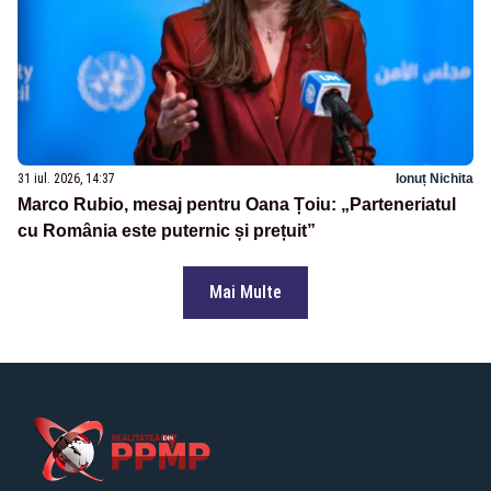
31 iul. 2026, 14:37
Ionuț Nichita
Marco Rubio, mesaj pentru Oana Țoiu: „Parteneriatul
cu România este puternic și prețuit”
Mai Multe