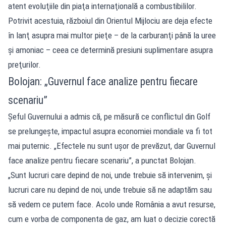
atent evoluţiile din piaţa internaţională a combustibililor.
Potrivit acestuia, războiul din Orientul Mijlociu are deja efecte
în lanţ asupra mai multor pieţe – de la carburanţi până la uree
şi amoniac – ceea ce determină presiuni suplimentare asupra
preţurilor.
Bolojan: „Guvernul face analize pentru fiecare
scenariu”
Şeful Guvernului a admis că, pe măsură ce conflictul din Golf
se prelungeşte, impactul asupra economiei mondiale va fi tot
mai puternic. „Efectele nu sunt uşor de prevăzut, dar Guvernul
face analize pentru fiecare scenariu”, a punctat Bolojan.
„Sunt lucruri care depind de noi, unde trebuie să intervenim, şi
lucruri care nu depind de noi, unde trebuie să ne adaptăm sau
să vedem ce putem face. Acolo unde România a avut resurse,
cum e vorba de componenta de gaz, am luat o decizie corectă