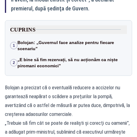
premierul, după şedinţa de Guvern.
CUPRINS
Bolojan: „Guvernul face analize pentru fiecare
1
scenariu”
„E bine să fim rezervați, să nu acționăm ca niște
2
piromani economici”
Bolojan a precizat că o eventuală reducere a accizelor nu
garantează neapărat o scădere a preţurilor la pompă,
avertizând că o astfel de măsură ar putea duce, dimpotrivă, la
creşterea adaosurilor comerciale.
„Trebuie să fim cât se poate de realişti şi corecţi cu oamenii”,
a adăugat prim-ministrul, subliniind că executivul urmăreşte