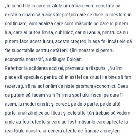
„În condiţiile în care în zilele următoare vom constata că
există o dinamică a acestor preţuri care se duce în creştere în
continuare, vom analiza care sunt măsurile pe care le putem
lua, care ar putea limita, subliniez, dar nu anula, pentru că nu
putem face acest lucru, aceste creşteri în aşa fel încât ele să
fie suportabile pentru cetăţenii ţării noastre şi pentru
economia noastră”, a adăugat Bolojan.
Referitor la scăderea accizei, premierul a răspuns: „Nu îmi
place să speculez, pentru că în astfel de situaţii e bine să fim
rezervaţi, să nu acţionăm ca nişte piromani economici. Ceea
ce putem să facem va fi în limia spaţiului fiscal pe care îl
avem, la modul cinstit şi corect, pe de o parte, pe de altă
parte, analizând ce au făcut şi celelalte ţări trebuie să vedem
unde au fost efecte şi care au fost măsurile care aplicate la
realităţile noastre ar genera efecte de frânare a creşterii