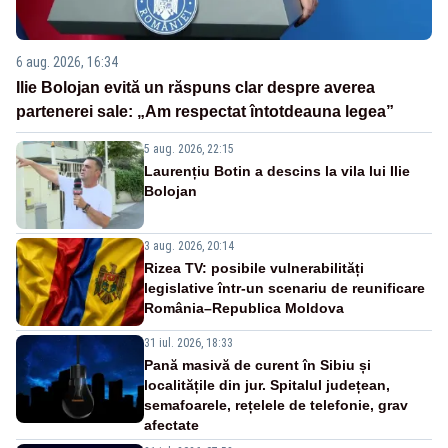
6 aug. 2026, 16:34
Ilie Bolojan evită un răspuns clar despre averea
partenerei sale: „Am respectat întotdeauna legea”
5 aug. 2026, 22:15
Laurențiu Botin a descins la vila lui Ilie
Bolojan
3 aug. 2026, 20:14
Rizea TV: posibile vulnerabilități
legislative într-un scenariu de reunificare
România–Republica Moldova
31 iul. 2026, 18:33
Pană masivă de curent în Sibiu și
localitățile din jur. Spitalul județean,
semafoarele, rețelele de telefonie, grav
afectate