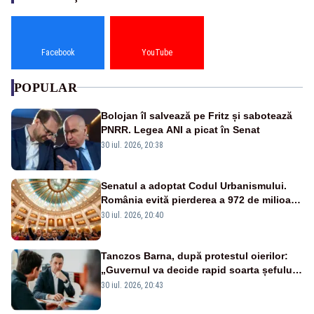
Facebook
YouTube
POPULAR
Bolojan îl salvează pe Fritz și sabotează
PNRR. Legea ANI a picat în Senat
30 iul. 2026, 20:38
Senatul a adoptat Codul Urbanismului.
România evită pierderea a 972 de milioane
de euro din PNRR
30 iul. 2026, 20:40
Tanczos Barna, după protestul oierilor:
„Guvernul va decide rapid soarta șefului
ANSVSA”
30 iul. 2026, 20:43