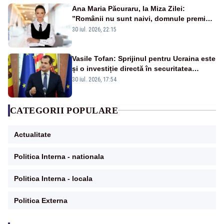
Ana Maria Păcuraru, la Miza Zilei:
”Românii nu sunt naivi, domnule premier
Bolojan”
30 iul. 2026, 22:15
Vasile Tofan: Sprijinul pentru Ucraina este
și o investiție directă în securitatea
Republicii Moldova și a întregii regiuni
30 iul. 2026, 17:54
CATEGORII POPULARE
Actualitate
Politica Interna - nationala
Politica Interna - locala
Politica Externa