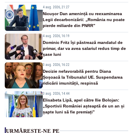
4 aug. 2026, 21:27
Nicușor Dan amenință cu reexaminarea
Legii decarbonizării: „România nu poate
pierde miliarde din PNRR”
4 aug. 2026, 16:19
Dominic Fritz își păstrează mandatul de
primar, dar va avea salariul redus timp de
șase luni
3 aug. 2026, 16:22
Decizie nefavorabilă pentru Diana
Șoșoacă la Tribunalul UE. Suspendarea
ridicării imunității, respinsă
3 aug. 2026, 14:44
Elisabeta Lipă, apel către Ilie Bolojan:
„Sportivii României așteaptă de un an și
șapte luni să fie premiați”
URMĂREȘTE-NE PE