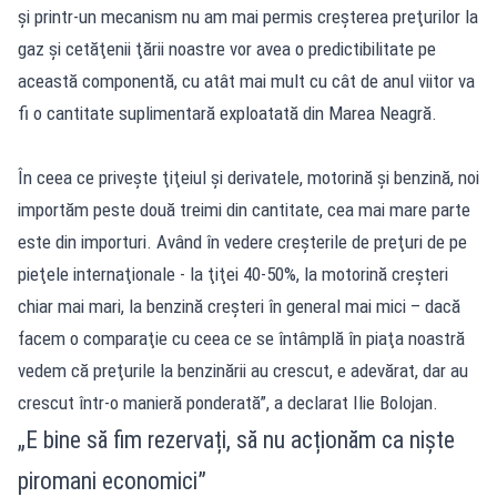
şi printr-un mecanism nu am mai permis creşterea preţurilor la
gaz şi cetăţenii ţării noastre vor avea o predictibilitate pe
această componentă, cu atât mai mult cu cât de anul viitor va
fi o cantitate suplimentară exploatată din Marea Neagră.
În ceea ce priveşte ţiţeiul şi derivatele, motorină şi benzină, noi
importăm peste două treimi din cantitate, cea mai mare parte
este din importuri. Având în vedere creşterile de preţuri de pe
pieţele internaţionale - la ţiţei 40-50%, la motorină creşteri
chiar mai mari, la benzină creşteri în general mai mici – dacă
facem o comparaţie cu ceea ce se întâmplă în piaţa noastră
vedem că preţurile la benzinării au crescut, e adevărat, dar au
crescut într-o manieră ponderată”, a declarat Ilie Bolojan.
„E bine să fim rezervați, să nu acționăm ca niște
piromani economici”