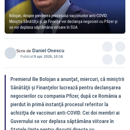
Bolojan, despre pierderea procesului vaccinurilor anti-COVID:
Miniștrii Sănătăţii şi de Finanţe vor declanșa negocieri cu Pfizer şi
se vor deplasa săptămâna viitoare în SUA
Daniel Onescu
Scris de
Publicat:
9 apr. 2026, 10:16
Premierul Ilie Bolojan a anunţat, miercuri, că miniştrii
Sănătăţii şi Finanţelor lucrează pentru declanşarea
negocierilor cu compania Pfizer, după ce România a
pierdut în primă instanţă procesul referitor la
achiziţia de vaccinuri anti-COVID. Cei doi membri ai
Guvernului se vor deplasa săptămâna viitoare în
Statele Unite pentru discuţii directe cu