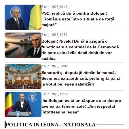
7 aug. 2026, 15:26
PSD, replică dură pentru Bolojan:
„România este într-o situație de forță
majoră”
7 aug. 2026, 10:51
Bolojan: Nivelul Dunării asigură o
funcționare a centralei de la Cernavodă
de patru-cinci zile dacă debitele vor
scădea
7 aug. 2026, 09:07
Senatorii și deputații rămân la muncă.
Sesiunea extraordinară, prelungită până
la votul pe legea salarizării
6 aug. 2026, 16:34
Ilie Bolojan evită un răspuns clar despre
averea partenerei sale: „Am respectat
întotdeauna legea”
POLITICA INTERNA - NATIONALA