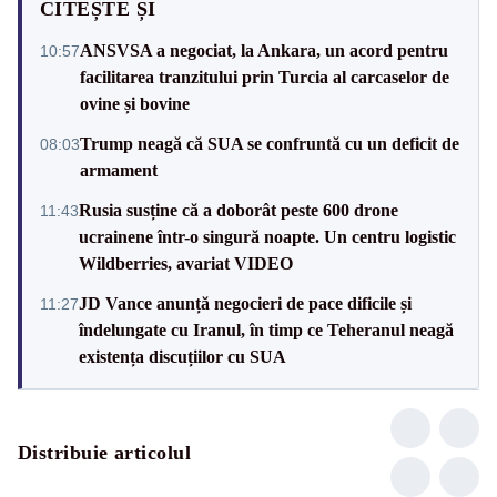
CITEȘTE ȘI
ANSVSA a negociat, la Ankara, un acord pentru
10:57
facilitarea tranzitului prin Turcia al carcaselor de
ovine și bovine
Trump neagă că SUA se confruntă cu un deficit de
08:03
armament
Rusia susține că a doborât peste 600 drone
11:43
ucrainene într-o singură noapte. Un centru logistic
Wildberries, avariat VIDEO
JD Vance anunță negocieri de pace dificile și
11:27
îndelungate cu Iranul, în timp ce Teheranul neagă
existența discuțiilor cu SUA
Distribuie articolul