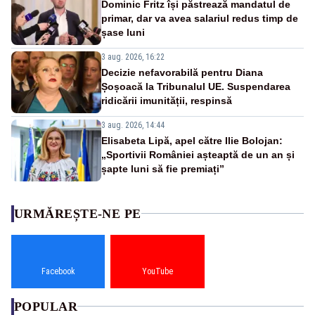
Dominic Fritz își păstrează mandatul de
primar, dar va avea salariul redus timp de
șase luni
3 aug. 2026, 16:22
Decizie nefavorabilă pentru Diana
Șoșoacă la Tribunalul UE. Suspendarea
ridicării imunității, respinsă
3 aug. 2026, 14:44
Elisabeta Lipă, apel către Ilie Bolojan:
„Sportivii României așteaptă de un an și
șapte luni să fie premiați”
URMĂREȘTE-NE PE
Facebook
YouTube
POPULAR