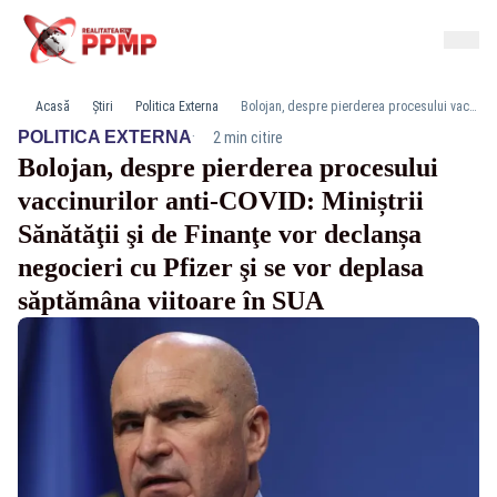
Acasă
Știri
Politica Externa
Bolojan, despre pierderea procesului vaccinurilor anti-COVID: Miniștrii Sănătăţii şi de Finanţe vor declanșa negocieri cu Pfizer şi se vor deplasa săptămâna viitoare în SUA
·
POLITICA EXTERNA
2 min citire
Bolojan, despre pierderea procesului
vaccinurilor anti-COVID: Miniștrii
Sănătăţii şi de Finanţe vor declanșa
negocieri cu Pfizer şi se vor deplasa
săptămâna viitoare în SUA