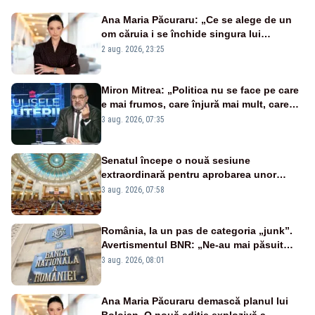
Ana Maria Păcuraru: „Ce se alege de un
om căruia i se închide singura lui
portiță?”
2 aug. 2026, 23:25
Miron Mitrea: „Politica nu se face pe care
e mai frumos, care înjură mai mult, care
țipă mai tare, ci pe proiecte”
3 aug. 2026, 07:35
Senatul începe o nouă sesiune
extraordinară pentru aprobarea unor
jaloane din PNRR
3 aug. 2026, 07:58
România, la un pas de categoria „junk”.
Avertismentul BNR: „Ne-au mai păsuit
pentru câteva luni”
3 aug. 2026, 08:01
Ana Maria Păcuraru demască planul lui
Bolojan. O nouă ediție explozivă a