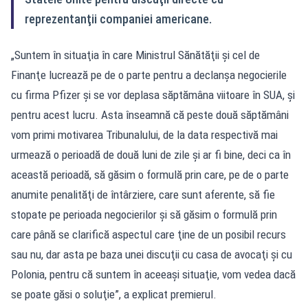
reprezentanţii companiei americane.
„Suntem în situaţia în care Ministrul Sănătăţii şi cel de
Finanţe lucrează pe de o parte pentru a declanşa negocierile
cu firma Pfizer şi se vor deplasa săptămâna viitoare în SUA, şi
pentru acest lucru. Asta înseamnă că peste două săptămâni
vom primi motivarea Tribunalului, de la data respectivă mai
urmează o perioadă de două luni de zile şi ar fi bine, deci ca în
această perioadă, să găsim o formulă prin care, pe de o parte
anumite penalităţi de întârziere, care sunt aferente, să fie
stopate pe perioada negocierilor şi să găsim o formulă prin
care până se clarifică aspectul care ţine de un posibil recurs
sau nu, dar asta pe baza unei discuţii cu casa de avocaţi şi cu
Polonia, pentru că suntem în aceeaşi situaţie, vom vedea dacă
se poate găsi o soluţie”, a explicat premierul.