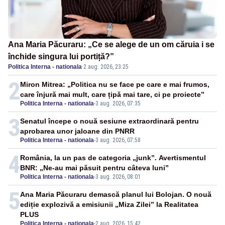
Ana Maria Păcuraru: „Ce se alege de un om căruia i se
închide singura lui portiță?”
Politica Interna - nationala
·
2 aug. 2026, 23:25
2
Miron Mitrea: „Politica nu se face pe care e mai frumos,
care înjură mai mult, care țipă mai tare, ci pe proiecte”
Politica Interna - nationala
-
3 aug. 2026, 07:35
3
Senatul începe o nouă sesiune extraordinară pentru
aprobarea unor jaloane din PNRR
Politica Interna - nationala
-
3 aug. 2026, 07:58
4
România, la un pas de categoria „junk”. Avertismentul
BNR: „Ne-au mai păsuit pentru câteva luni”
Politica Interna - nationala
-
3 aug. 2026, 08:01
5
Ana Maria Păcuraru demască planul lui Bolojan. O nouă
ediție explozivă a emisiunii „Miza Zilei” la Realitatea
PLUS
Politica Interna - nationala
-
2 aug. 2026, 15:42