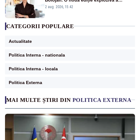
emisiunii „Miza Zilei” la Realitatea PLUS
2 aug. 2026, 15:42
CATEGORII POPULARE
Actualitate
Politica Interna - nationala
Politica Interna - locala
Politica Externa
MAI MULTE ȘTIRI DIN
POLITICA EXTERNA