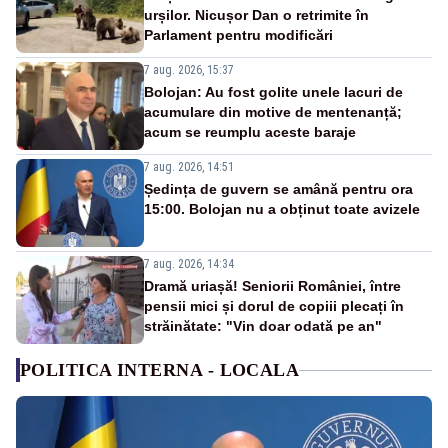
urșilor. Nicușor Dan o retrimite în
Parlament pentru modificări
7 aug. 2026, 15:37
Bolojan: Au fost golite unele lacuri de
acumulare din motive de mentenanță;
acum se reumplu aceste baraje
7 aug. 2026, 14:51
Ședința de guvern se amână pentru ora
15:00. Bolojan nu a obținut toate avizele
7 aug. 2026, 14:34
Dramă uriașă! Seniorii României, între
pensii mici și dorul de copiii plecați în
străinătate: "Vin doar odată pe an"
POLITICA INTERNA - LOCALA