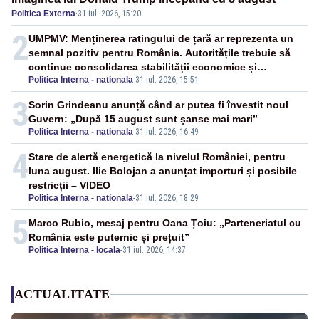
Politica Externa
·
31 iul. 2026, 15:20
2
UMPMV: Menținerea ratingului de țară ar reprezenta un
semnal pozitiv pentru România. Autoritățile trebuie să
continue consolidarea stabilității economice și
Politica Interna - nationala
-
31 iul. 2026, 15:51
financiare
3
Sorin Grindeanu anunță când ar putea fi învestit noul
Guvern: „După 15 august sunt șanse mai mari”
Politica Interna - nationala
-
31 iul. 2026, 16:49
4
Stare de alertă energetică la nivelul României, pentru
luna august. Ilie Bolojan a anunțat importuri și posibile
restricții – VIDEO
Politica Interna - nationala
-
31 iul. 2026, 18:29
5
Marco Rubio, mesaj pentru Oana Țoiu: „Parteneriatul cu
România este puternic și prețuit”
Politica Interna - locala
-
31 iul. 2026, 14:37
ACTUALITATE