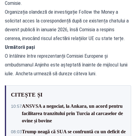
Comisie.
Organizația olandeză de investigație Follow the Money a
solicitat acces la corespondență după ce existența chatului a
devenit publică în ianuarie 2026, însă Comisia a respins
cererea, invocând riscul afectării relațiilor UE cu state terțe.
Următorii pași
O întâlnire între reprezentanții Comisiei Europene și
ombudsmanul Anjinho este așteptată înainte de mijlocul lunii
iulie. Ancheta urmează să dureze câteva luni.
CITEȘTE ȘI
ANSVSA a negociat, la Ankara, un acord pentru
10:57
facilitarea tranzitului prin Turcia al carcaselor de
ovine și bovine
Trump neagă că SUA se confruntă cu un deficit de
08:03