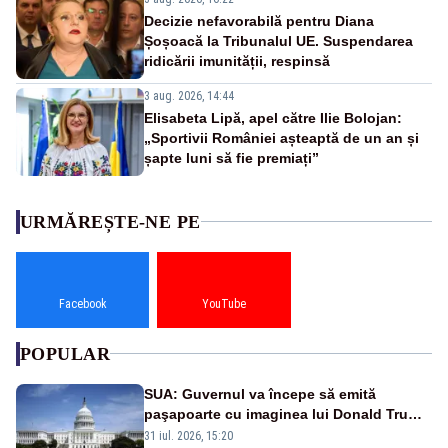
Decizie nefavorabilă pentru Diana
Șoșoacă la Tribunalul UE. Suspendarea
ridicării imunității, respinsă
3 aug. 2026, 14:44
Elisabeta Lipă, apel către Ilie Bolojan:
„Sportivii României așteaptă de un an și
șapte luni să fie premiați”
URMĂREȘTE-NE PE
Facebook
YouTube
POPULAR
SUA: Guvernul va începe să emită
paşapoarte cu imaginea lui Donald Trump
începând cu 8 august
31 iul. 2026, 15:20