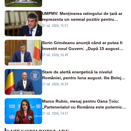
UMPMV: Menținerea ratingului de țară ar
reprezenta un semnal pozitiv pentru
România. Autoritățile trebuie să continue
31 iul. 2026, 15:51
consolidarea stabilității economice și
financiare
Sorin Grindeanu anunță când ar putea fi
învestit noul Guvern: „După 15 august
sunt șanse mai mari”
31 iul. 2026, 16:49
Stare de alertă energetică la nivelul
României, pentru luna august. Ilie Bolojan
a anunțat importuri și posibile restricții –
31 iul. 2026, 18:29
VIDEO
Marco Rubio, mesaj pentru Oana Țoiu:
„Parteneriatul cu România este puternic
și prețuit”
31 iul. 2026, 14:37