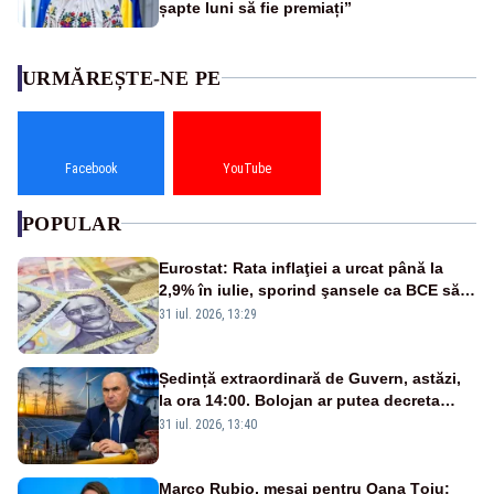
șapte luni să fie premiați”
URMĂREȘTE-NE PE
Facebook
YouTube
POPULAR
Eurostat: Rata inflaţiei a urcat până la
2,9% în iulie, sporind şansele ca BCE să
majoreze dobânda
31 iul. 2026, 13:29
Ședință extraordinară de Guvern, astăzi,
la ora 14:00. Bolojan ar putea decreta
stare de urgență energetică
31 iul. 2026, 13:40
Marco Rubio, mesaj pentru Oana Țoiu: