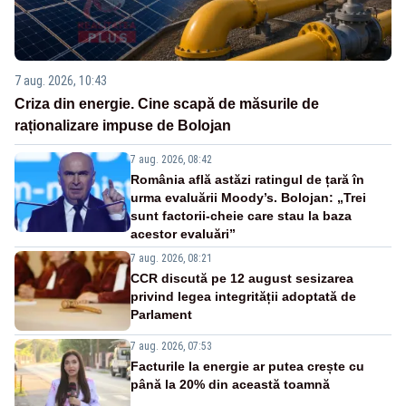
7 aug. 2026, 10:43
Criza din energie. Cine scapă de măsurile de
raționalizare impuse de Bolojan
7 aug. 2026, 08:42
România află astăzi ratingul de țară în
urma evaluării Moody’s. Bolojan: „Trei
sunt factorii-cheie care stau la baza
acestor evaluări”
7 aug. 2026, 08:21
CCR discută pe 12 august sesizarea
privind legea integrității adoptată de
Parlament
7 aug. 2026, 07:53
Facturile la energie ar putea crește cu
până la 20% din această toamnă