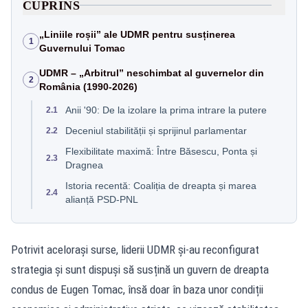
CUPRINS
„Liniile roșii” ale UDMR pentru susținerea
1
Guvernului Tomac
UDMR – „Arbitrul” neschimbat al guvernelor din
2
România (1990-2026)
Anii '90: De la izolare la prima intrare la putere
2.1
Deceniul stabilității și sprijinul parlamentar
2.2
Flexibilitate maximă: Între Băsescu, Ponta și
2.3
Dragnea
Istoria recentă: Coaliția de dreapta și marea
2.4
alianță PSD-PNL
Potrivit acelorași surse, liderii UDMR și-au reconfigurat
strategia și sunt dispuși să susțină un guvern de dreapta
condus de Eugen Tomac, însă doar în baza unor condiții