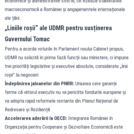
economice și administrative stricte, ce vizează stabilitatea
macroeconomică a României și angajamentele internaționale
ale țării.
„Liniile roșii” ale UDMR pentru susținerea
Guvernului Tomac
Pentru a acorda voturile în Parlament noului Cabinet propus,
UDMR nu solicită în prima fază funcții sau ministere, ci impune
trei priorități legislative și executive absolute, considerate „linii
roșii” la negocieri:
Îndeplinirea jaloanelor din PNRR:
Uniunea cere garanții
ferme că viitorul executiv nu va periclita fondurile europene și
va adopta rapid reformele restante din Planul Național de
Redresare și Reziliență.
Accelerarea aderării la OECD:
Integrarea României în
Organizația pentru Cooperare și Dezvoltare Economică este