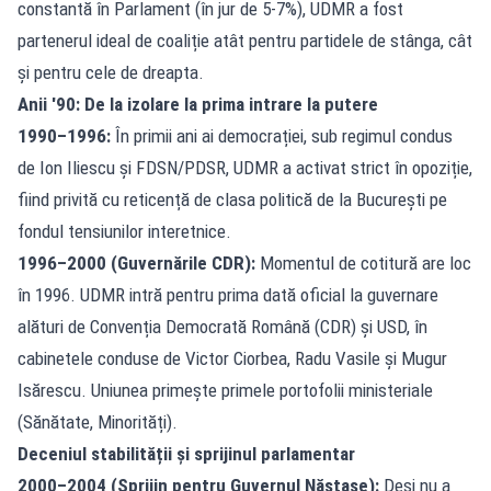
constantă în Parlament (în jur de 5-7%), UDMR a fost
partenerul ideal de coaliție atât pentru partidele de stânga, cât
și pentru cele de dreapta.
Anii '90: De la izolare la prima intrare la putere
1990–1996:
În primii ani ai democrației, sub regimul condus
de Ion Iliescu și FDSN/PDSR, UDMR a activat strict în opoziție,
fiind privită cu reticență de clasa politică de la București pe
fondul tensiunilor interetnice.
1996–2000 (Guvernările CDR):
Momentul de cotitură are loc
în 1996. UDMR intră pentru prima dată oficial la guvernare
alături de Convenția Democrată Română (CDR) și USD, în
cabinetele conduse de Victor Ciorbea, Radu Vasile și Mugur
Isărescu. Uniunea primește primele portofolii ministeriale
(Sănătate, Minorități).
Deceniul stabilității și sprijinul parlamentar
2000–2004 (Sprijin pentru Guvernul Năstase):
Deși nu a