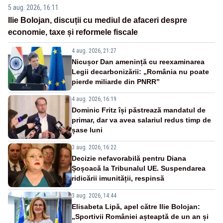
5 aug. 2026, 16:11
Ilie Bolojan, discuții cu mediul de afaceri despre
economie, taxe și reformele fiscale
4 aug. 2026, 21:27
Nicușor Dan amenință cu reexaminarea
Legii decarbonizării: „România nu poate
pierde miliarde din PNRR”
4 aug. 2026, 16:19
Dominic Fritz își păstrează mandatul de
primar, dar va avea salariul redus timp de
șase luni
3 aug. 2026, 16:22
Decizie nefavorabilă pentru Diana
Șoșoacă la Tribunalul UE. Suspendarea
ridicării imunității, respinsă
3 aug. 2026, 14:44
Elisabeta Lipă, apel către Ilie Bolojan:
„Sportivii României așteaptă de un an și