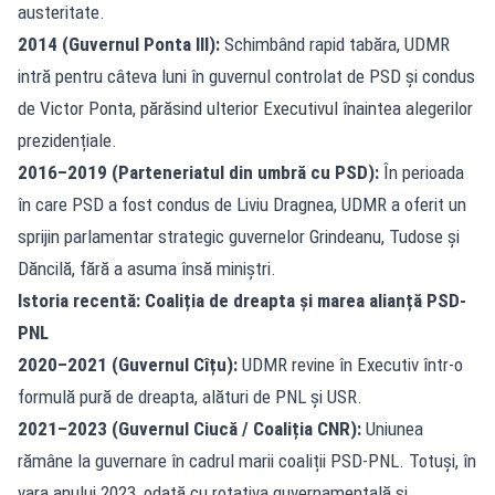
austeritate.
2014 (Guvernul Ponta III):
Schimbând rapid tabăra, UDMR
intră pentru câteva luni în guvernul controlat de PSD și condus
de Victor Ponta, părăsind ulterior Executivul înaintea alegerilor
prezidențiale.
2016–2019 (Parteneriatul din umbră cu PSD):
În perioada
în care PSD a fost condus de Liviu Dragnea, UDMR a oferit un
sprijin parlamentar strategic guvernelor Grindeanu, Tudose și
Dăncilă, fără a asuma însă miniștri.
Istoria recentă: Coaliția de dreapta și marea alianță PSD-
PNL
2020–2021 (Guvernul Cîțu):
UDMR revine în Executiv într-o
formulă pură de dreapta, alături de PNL și USR.
2021–2023 (Guvernul Ciucă / Coaliția CNR):
Uniunea
rămâne la guvernare în cadrul marii coaliții PSD-PNL. Totuși, în
vara anului 2023, odată cu rotativa guvernamentală și