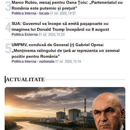
3
Marco Rubio, mesaj pentru Oana Țoiu: „Parteneriatul cu
România este puternic și prețuit”
Politica Interna - locala
-
31 iul. 2026, 14:37
4
SUA: Guvernul va începe să emită paşapoarte cu
imaginea lui Donald Trump începând cu 8 august
Politica Externa
-
31 iul. 2026, 15:20
5
UMPMV, condusă de General (r) Gabriel Oprea:
„Menținerea ratingului de țară ar reprezenta un semnal
pozitiv pentru România”
Politica Interna - nationala
-
31 iul. 2026, 12:16
ACTUALITATE