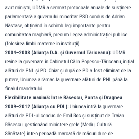
avut miniștri, UDMR a semnat protocoale anuale de susținere
parlamentară a guvernului minoritar PSD condus de Adrian
Năstase, obținând în schimb legi importante pentru
comunitatea maghiară, precum Legea administrației publice
(folosirea limbii materne în instituții).
2004–2008 (Alianța D.A. și Guvernul Tăriceanu):
UDMR
revine la guvernare în Cabinetul Călin Popescu-Tăriceanu, inițial
alături de PNL și PD. Chiar și după ce PD a fost eliminat de la
putere, Uniunea a rămas la guvernare alături de PNL până la
finalul mandatului.
Flexibilitate maximă: Între Băsescu, Ponta și Dragnea
2009–2012 (Alianța cu PDL):
Uniunea intră la guvernare
alături de PDL-ul condus de Emil Boc și susținut de Traian
Băsescu, gestionând ministere grele (Mediu, Cultură,
Sănătate) într-o perioadă marcată de măsuri dure de