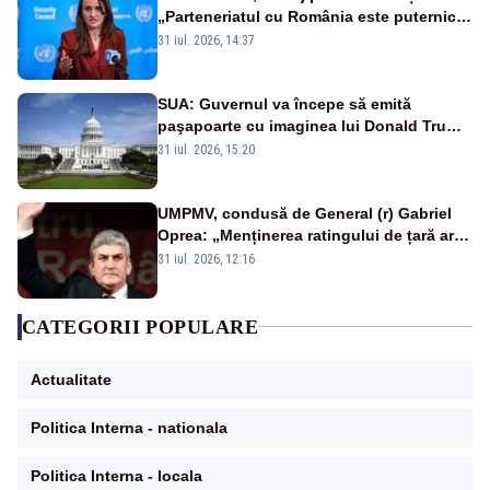
„Parteneriatul cu România este puternic
și prețuit”
31 iul. 2026, 14:37
SUA: Guvernul va începe să emită
paşapoarte cu imaginea lui Donald Trump
începând cu 8 august
31 iul. 2026, 15:20
UMPMV, condusă de General (r) Gabriel
Oprea: „Menținerea ratingului de țară ar
reprezenta un semnal pozitiv pentru
31 iul. 2026, 12:16
România”
CATEGORII POPULARE
Actualitate
Politica Interna - nationala
Politica Interna - locala