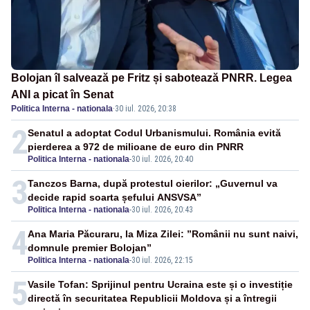
Bolojan îl salvează pe Fritz și sabotează PNRR. Legea
ANI a picat în Senat
Politica Interna - nationala
·
30 iul. 2026, 20:38
2
Senatul a adoptat Codul Urbanismului. România evită
pierderea a 972 de milioane de euro din PNRR
Politica Interna - nationala
-
30 iul. 2026, 20:40
3
Tanczos Barna, după protestul oierilor: „Guvernul va
decide rapid soarta șefului ANSVSA”
Politica Interna - nationala
-
30 iul. 2026, 20:43
4
Ana Maria Păcuraru, la Miza Zilei: ”Românii nu sunt naivi,
domnule premier Bolojan”
Politica Interna - nationala
-
30 iul. 2026, 22:15
5
Vasile Tofan: Sprijinul pentru Ucraina este și o investiție
directă în securitatea Republicii Moldova și a întregii