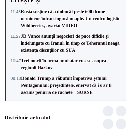
CITEȘTE ȘI
Rusia susține că a doborât peste 600 drone
11:43
ucrainene într-o singură noapte. Un centru logistic
Wildberries, avariat VIDEO
JD Vance anunță negocieri de pace dificile și
11:27
îndelungate cu Iranul, în timp ce Teheranul neagă
existența discuțiilor cu SUA
Trei morți în urma unui atac rusesc asupra
10:47
regiunii Harkov
Donald Trump a răbufnit împotriva șefului
09:13
Pentagonului: președintele, enervat că i s-ar fi
ascuns penuria de rachete – SURSE
Distribuie articolul