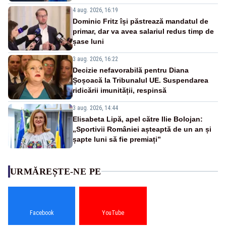
4 aug. 2026, 16:19
Dominic Fritz își păstrează mandatul de
primar, dar va avea salariul redus timp de
șase luni
3 aug. 2026, 16:22
Decizie nefavorabilă pentru Diana
Șoșoacă la Tribunalul UE. Suspendarea
ridicării imunității, respinsă
3 aug. 2026, 14:44
Elisabeta Lipă, apel către Ilie Bolojan:
„Sportivii României așteaptă de un an și
șapte luni să fie premiați”
URMĂREȘTE-NE PE
Facebook
YouTube