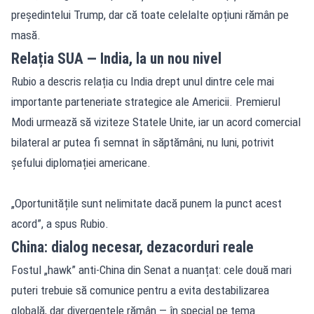
președintelui Trump, dar că toate celelalte opțiuni rămân pe
masă.
Relația SUA — India, la un nou nivel
Rubio a descris relația cu India drept unul dintre cele mai
importante parteneriate strategice ale Americii. Premierul
Modi urmează să viziteze Statele Unite, iar un acord comercial
bilateral ar putea fi semnat în săptămâni, nu luni, potrivit
șefului diplomației americane.
„Oportunitățile sunt nelimitate dacă punem la punct acest
acord”, a spus Rubio.
China: dialog necesar, dezacorduri reale
Fostul „hawk” anti-China din Senat a nuanțat: cele două mari
puteri trebuie să comunice pentru a evita destabilizarea
globală, dar divergențele rămân — în special pe tema