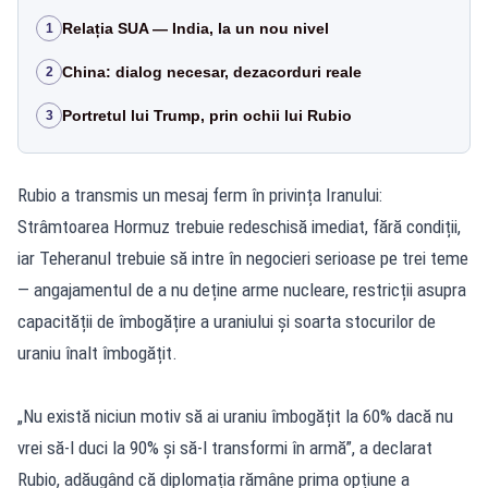
Relația SUA — India, la un nou nivel
1
China: dialog necesar, dezacorduri reale
2
Portretul lui Trump, prin ochii lui Rubio
3
Rubio a transmis un mesaj ferm în privința Iranului:
Strâmtoarea Hormuz trebuie redeschisă imediat, fără condiții,
iar Teheranul trebuie să intre în negocieri serioase pe trei teme
— angajamentul de a nu deține arme nucleare, restricții asupra
capacității de îmbogățire a uraniului și soarta stocurilor de
uraniu înalt îmbogățit.
„Nu există niciun motiv să ai uraniu îmbogățit la 60% dacă nu
vrei să-l duci la 90% și să-l transformi în armă”, a declarat
Rubio, adăugând că diplomația rămâne prima opțiune a