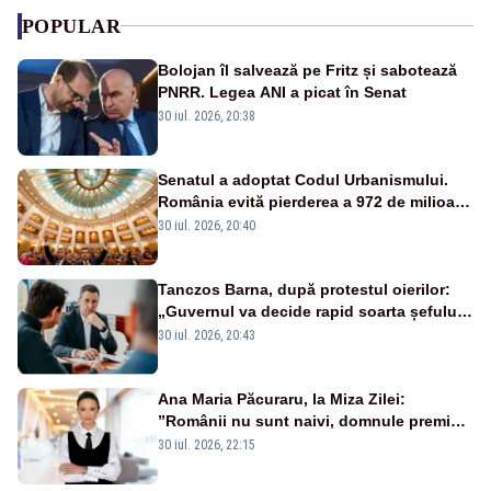
POPULAR
Bolojan îl salvează pe Fritz și sabotează
PNRR. Legea ANI a picat în Senat
30 iul. 2026, 20:38
Senatul a adoptat Codul Urbanismului.
România evită pierderea a 972 de milioane
de euro din PNRR
30 iul. 2026, 20:40
Tanczos Barna, după protestul oierilor:
„Guvernul va decide rapid soarta șefului
ANSVSA”
30 iul. 2026, 20:43
Ana Maria Păcuraru, la Miza Zilei:
”Românii nu sunt naivi, domnule premier
Bolojan”
30 iul. 2026, 22:15