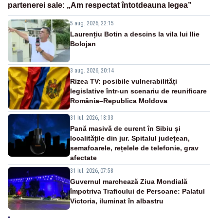
partenerei sale: „Am respectat întotdeauna legea”
5 aug. 2026, 22:15
Laurențiu Botin a descins la vila lui Ilie
Bolojan
3 aug. 2026, 20:14
Rizea TV: posibile vulnerabilități
legislative într-un scenariu de reunificare
România–Republica Moldova
31 iul. 2026, 18:33
Pană masivă de curent în Sibiu și
localitățile din jur. Spitalul județean,
semafoarele, rețelele de telefonie, grav
afectate
31 iul. 2026, 07:58
Guvernul marchează Ziua Mondială
împotriva Traficului de Persoane: Palatul
Victoria, iluminat în albastru