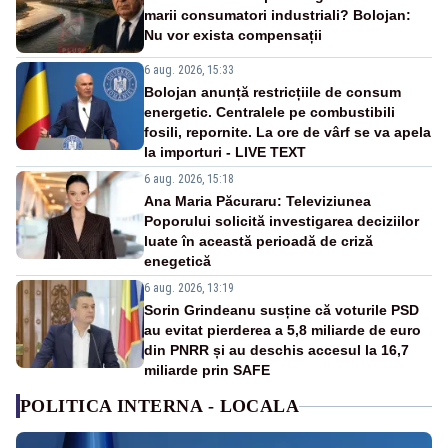
marii consumatori industriali? Bolojan:
Nu vor exista compensații
6 aug. 2026, 15:33
Bolojan anunță restricțiile de consum
energetic. Centralele pe combustibili
fosili, repornite. La ore de vârf se va apela
la importuri - LIVE TEXT
6 aug. 2026, 15:18
Ana Maria Păcuraru: Televiziunea
Poporului solicită investigarea deciziilor
luate în această perioadă de criză
enegetică
6 aug. 2026, 13:19
Sorin Grindeanu susține că voturile PSD
au evitat pierderea a 5,8 miliarde de euro
din PNRR și au deschis accesul la 16,7
miliarde prin SAFE
POLITICA INTERNA - LOCALA