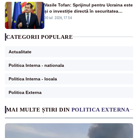
Vasile Tofan: Sprijinul pentru Ucraina este
și o investiție directă în securitatea
Republicii Moldova și a întregii regiuni
30 iul. 2026, 17:54
CATEGORII POPULARE
Actualitate
Politica Interna - nationala
Politica Interna - locala
Politica Externa
MAI MULTE ȘTIRI DIN
POLITICA EXTERNA