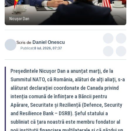
Nicușor Dan
Daniel Onescu
Scris de
Publicat:
8 iul. 2026, 07:37
Preşedintele Nicuşor Dan a anunțat marţi, de la
Summitul NATO, că România, alături de alți aliați, s-a
alăturat declarației coordonate de Canada privind
intenția comună de înființare a Băncii pentru
Apărare, Securitate și Reziliență (Defence, Security
and Resilience Bank – DSRB). Șeful statului a
subliniat că țara noastră este membru fondator al
noii instituții financiare multilaterale și că găzdui un