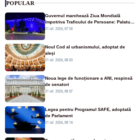
POPULAR
Guvernul marchează Ziua Mondială
împotriva Traficului de Persoane: Palatul
Victoria, iluminat în albastru
31 iul. 2026, 07:58
Noul Cod al urbanismului, adoptat de
aleși
31 iul. 2026, 08:03
Noua lege de funcționare a ANI, respinsă
de senatori
31 iul. 2026, 08:07
Legea pentru Programul SAFE, adoptată
de Parlament
31 iul. 2026, 08:16