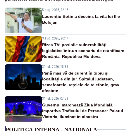
5 aug. 2026, 22:15
Laurențiu Botin a descins la vila lui Ilie
Bolojan
3 aug. 2026, 20:14
Rizea TV: posibile vulnerabilități
legislative într-un scenariu de reunificare
România–Republica Moldova
31 iul. 2026, 18:33
Pană masivă de curent în Sibiu și
localitățile din jur. Spitalul județean,
semafoarele, rețelele de telefonie, grav
afectate
31 iul. 2026, 07:58
Guvernul marchează Ziua Mondială
împotriva Traficului de Persoane: Palatul
Victoria, iluminat în albastru
POLITICA INTERNA - NATIONALA