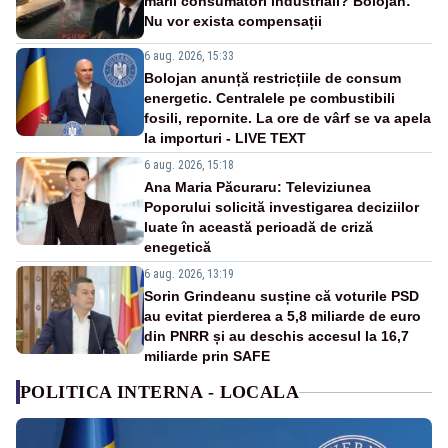
marii consumatori industriali? Bolojan:
Nu vor exista compensații
6 aug. 2026, 15:33
Bolojan anunță restricțiile de consum
energetic. Centralele pe combustibili
fosili, repornite. La ore de vârf se va apela
la importuri - LIVE TEXT
6 aug. 2026, 15:18
Ana Maria Păcuraru: Televiziunea
Poporului solicită investigarea deciziilor
luate în această perioadă de criză
enegetică
6 aug. 2026, 13:19
Sorin Grindeanu susține că voturile PSD
au evitat pierderea a 5,8 miliarde de euro
din PNRR și au deschis accesul la 16,7
miliarde prin SAFE
POLITICA INTERNA - LOCALA