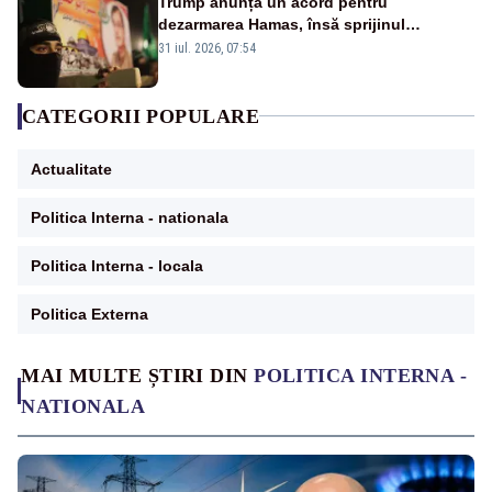
Trump anunță un acord pentru
dezarmarea Hamas, însă sprijinul
Israelului rămâne incert
31 iul. 2026, 07:54
CATEGORII POPULARE
Actualitate
Politica Interna - nationala
Politica Interna - locala
Politica Externa
MAI MULTE ȘTIRI DIN
POLITICA INTERNA -
NATIONALA