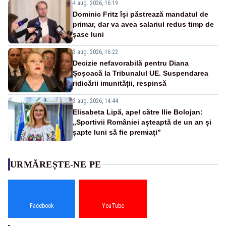
4 aug. 2026, 16:19
Dominic Fritz își păstrează mandatul de
primar, dar va avea salariul redus timp de
șase luni
3 aug. 2026, 16:22
Decizie nefavorabilă pentru Diana
Șoșoacă la Tribunalul UE. Suspendarea
ridicării imunității, respinsă
3 aug. 2026, 14:44
Elisabeta Lipă, apel către Ilie Bolojan:
„Sportivii României așteaptă de un an și
șapte luni să fie premiați”
URMĂREȘTE-NE PE
Facebook
YouTube