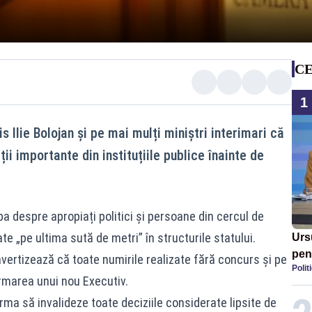
CE
1
 Ilie Bolojan și pe mai mulți miniștri interimari că
ii importante din instituțiile publice înainte de
a despre apropiați politici și persoane din cercul de
te „pe ultima sută de metri” în structurile statului.
Urs
pent
vertizează că toate numirile realizate fără concurs și pe
Polit
reac
formarea unui nou Executiv.
pro
 urma să invalideze toate deciziile considerate lipsite de