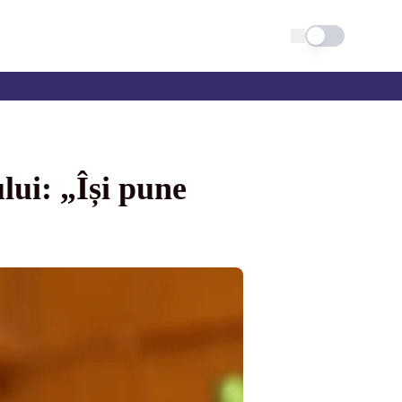
Schimba tema
ui: „Își pune