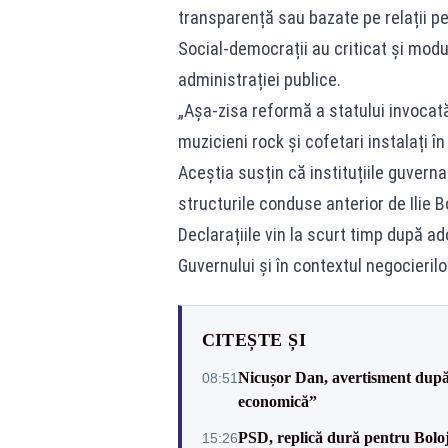
transparență sau bazate pe relații p
Social-democrații au criticat și modul
administrației publice.
„Așa-zisa reformă a statului invocat
muzicieni rock și cofetari instalați î
Aceștia susțin că instituțiile guverna
structurile conduse anterior de Ilie 
Declarațiile vin la scurt timp după a
Guvernului și în contextul negocierilo
CITEȘTE ȘI
Nicușor Dan, avertisment după 
08:51
economică”
PSD, replică dură pentru Boloj
15:26