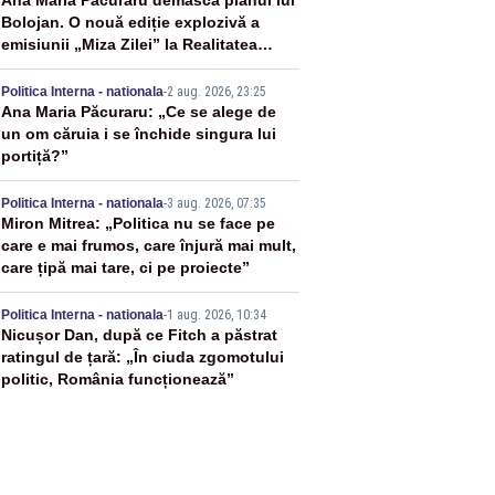
2
Ana Maria Păcuraru demască planul lui
Bolojan. O nouă ediție explozivă a
emisiunii „Miza Zilei” la Realitatea
PLUS
3
Politica Interna - nationala
-
2 aug. 2026, 23:25
Ana Maria Păcuraru: „Ce se alege de
un om căruia i se închide singura lui
portiță?”
4
Politica Interna - nationala
-
3 aug. 2026, 07:35
Miron Mitrea: „Politica nu se face pe
care e mai frumos, care înjură mai mult,
care țipă mai tare, ci pe proiecte”
5
Politica Interna - nationala
-
1 aug. 2026, 10:34
Nicușor Dan, după ce Fitch a păstrat
ratingul de țară: „În ciuda zgomotului
politic, România funcționează”