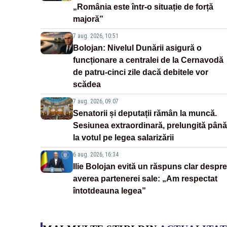
„România este într-o situație de forță
majoră”
7 aug. 2026, 10:51
Bolojan: Nivelul Dunării asigură o
funcționare a centralei de la Cernavodă
de patru-cinci zile dacă debitele vor
scădea
7 aug. 2026, 09:07
Senatorii și deputații rămân la muncă.
Sesiunea extraordinară, prelungită până
la votul pe legea salarizării
6 aug. 2026, 16:34
Ilie Bolojan evită un răspuns clar despre
averea partenerei sale: „Am respectat
întotdeauna legea”