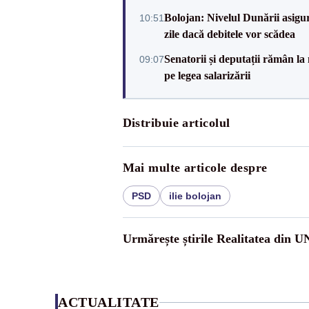
Bolojan: Nivelul Dunării asigur
10:51
zile dacă debitele vor scădea
Senatorii și deputații rămân la
09:07
pe legea salarizării
Distribuie articolul
Mai multe articole despre
PSD
ilie bolojan
Urmărește știrile Realitatea din 
ACTUALITATE