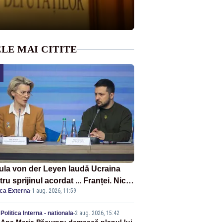
LE MAI CITITE
ula von der Leyen laudă Ucraina
ru sprijinul acordat ... Franței. Nicio
ica Externa
·
1 aug. 2026, 11:59
ție privind ajutorul energetic
mis României
Politica Interna - nationala
-
2 aug. 2026, 15:42