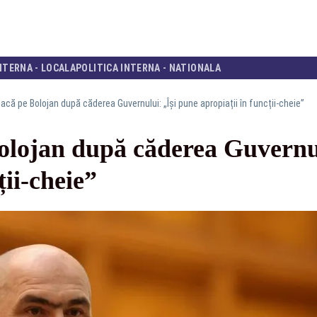
NTERNA - LOCALA
POLITICA INTERNA - NATIONALA
tacă pe Bolojan după căderea Guvernului: „Își pune apropiații în funcții-cheie”
Bolojan după căderea Guvernul
ții-cheie”