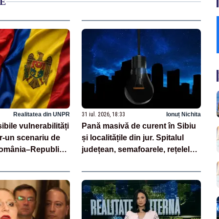
E
Realitatea din UNPR
31 iul. 2026, 18:33
Ionuț Nichita
bile vulnerabilități
Pană masivă de curent în Sibiu
ntr-un scenariu de
și localitățile din jur. Spitalul
România–Republica
județean, semafoarele, rețelele
de telefonie, grav afectate