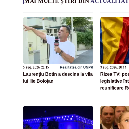
MAI MULTE ȘTIRI DIN
ACTUALITAT
5 aug. 2026, 22:15
Realitatea din UNPR
3 aug. 2026, 20:14
Laurențiu Botin a descins la vila
Rizea TV: posi
lui Ilie Bolojan
legislative î
reunificare 
Moldova