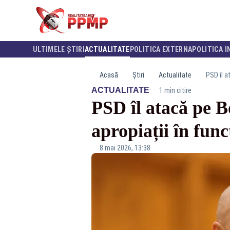
ULTIMELE ȘTIRI
ACTUALITATE
POLITICA EXTERNA
POLITICA I
Acasă
Știri
Actualitate
PSD îl a
·
ACTUALITATE
1 min citire
PSD îl atacă pe 
apropiații în func
8 mai 2026, 13:38