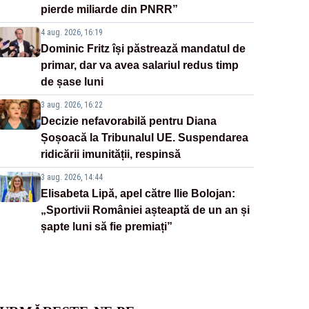
pierde miliarde din PNRR”
4 aug. 2026, 16:19
Dominic Fritz își păstrează mandatul de
primar, dar va avea salariul redus timp
de șase luni
3 aug. 2026, 16:22
Decizie nefavorabilă pentru Diana
Șoșoacă la Tribunalul UE. Suspendarea
ridicării imunității, respinsă
3 aug. 2026, 14:44
Elisabeta Lipă, apel către Ilie Bolojan:
„Sportivii României așteaptă de un an și
șapte luni să fie premiați”