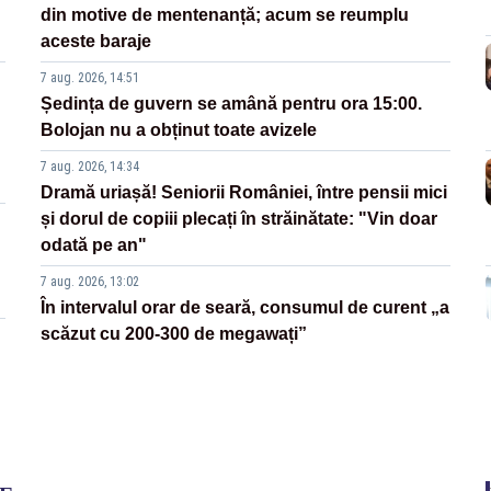
din motive de mentenanță; acum se reumplu
aceste baraje
7 aug. 2026, 14:51
Ședința de guvern se amână pentru ora 15:00.
Bolojan nu a obținut toate avizele
7 aug. 2026, 14:34
Dramă uriașă! Seniorii României, între pensii mici
și dorul de copiii plecați în străinătate: "Vin doar
odată pe an"
7 aug. 2026, 13:02
În intervalul orar de seară, consumul de curent „a
scăzut cu 200-300 de megawați”