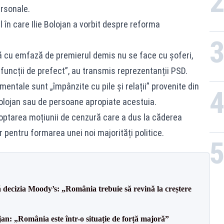
ersonale.
 în care Ilie Bolojan a vorbit despre reforma
ă cu emfază de premierul demis nu se face cu șoferi,
n funcții de prefect”, au transmis reprezentanții PSD.
mentale sunt „împânzite cu pile și relații” provenite din
Bolojan sau de persoane apropiate acestuia.
doptarea moțiunii de cenzură care a dus la căderea
r pentru formarea unei noi majorități politice.
decizia Moody’s: „România trebuie să revină la creștere
an: „România este într-o situație de forță majoră”