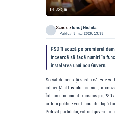
Ilie Bolojan
Scris de
Ionuț Nichita
Publicat:
8 mai 2026, 13:38
PSD îl acuză pe premierul demis
încearcă să facă numiri în funcț
instalarea unui nou Guvern.
Social-democrații susțin că este vorb
influență al fostului premier, promova
Într-un comunicat transmis joi, PSD a
criterii politice vor fi anulate după 
Potrivit partidului, viitorul guvern ar