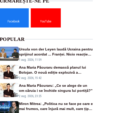
URMĂREȘTE-NE PE
Facebook
YouTube
POPULAR
Ursula von der Leyen laudă Ucraina pentru
sprijinul acordat ... Franței. Nicio reacție
privind ajutorul energetic promis României
1 aug. 2026, 11:59
Ana Maria Păcuraru demască planul lui
Bolojan. O nouă ediție explozivă a
emisiunii „Miza Zilei” la Realitatea PLUS
2 aug. 2026, 15:42
Ana Maria Păcuraru: „Ce se alege de un
om căruia i se închide singura lui portiță?”
2 aug. 2026, 23:25
Miron Mitrea: „Politica nu se face pe care e
mai frumos, care înjură mai mult, care țipă