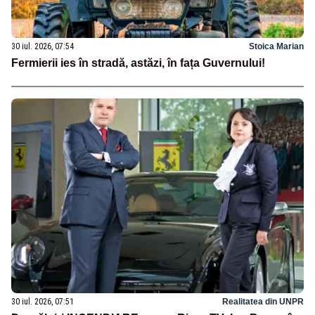
30 iul. 2026, 07:54
Stoica Marian
Fermierii ies în stradă, astăzi, în fața Guvernului!
30 iul. 2026, 07:51
Realitatea din UNPR