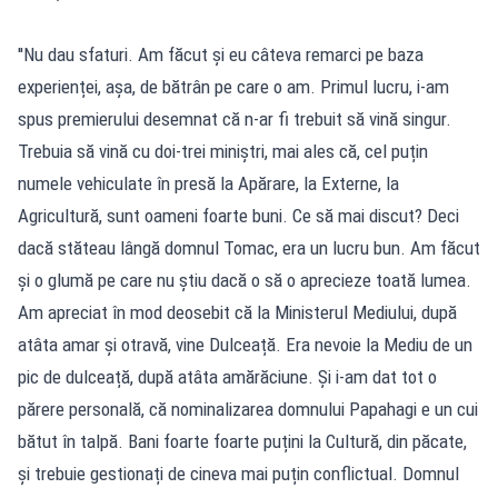
''Nu dau sfaturi. Am făcut și eu câteva remarci pe baza
experienței, așa, de bătrân pe care o am. Primul lucru, i-am
spus premierului desemnat că n-ar fi trebuit să vină singur.
Trebuia să vină cu doi-trei miniștri, mai ales că, cel puțin
numele vehiculate în presă la Apărare, la Externe, la
Agricultură, sunt oameni foarte buni. Ce să mai discut? Deci
dacă stăteau lângă domnul Tomac, era un lucru bun. Am făcut
și o glumă pe care nu știu dacă o să o aprecieze toată lumea.
Am apreciat în mod deosebit că la Ministerul Mediului, după
atâta amar și otravă, vine Dulceață. Era nevoie la Mediu de un
pic de dulceață, după atâta amărăciune. Și i-am dat tot o
părere personală, că nominalizarea domnului Papahagi e un cui
bătut în talpă. Bani foarte foarte puțini la Cultură, din păcate,
și trebuie gestionați de cineva mai puțin conflictual. Domnul