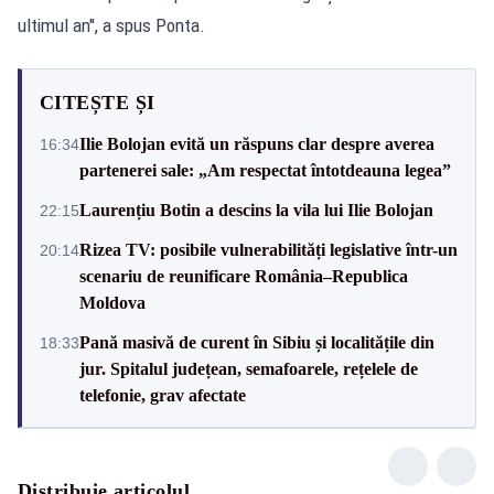
ultimul an'', a spus Ponta.
CITEȘTE ȘI
Ilie Bolojan evită un răspuns clar despre averea
16:34
partenerei sale: „Am respectat întotdeauna legea”
Laurențiu Botin a descins la vila lui Ilie Bolojan
22:15
Rizea TV: posibile vulnerabilități legislative într-un
20:14
scenariu de reunificare România–Republica
Moldova
Pană masivă de curent în Sibiu și localitățile din
18:33
jur. Spitalul județean, semafoarele, rețelele de
telefonie, grav afectate
Distribuie articolul