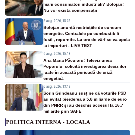
marii consumatori industriali? Bolojan:
Nu vor exista compensații
6 aug. 2026, 15:33
Bolojan anunță restricțiile de consum
energetic. Centralele pe combustibili
fosili, repornite. La ore de vârf se va apela
la importuri - LIVE TEXT
6 aug. 2026, 15:18
Ana Maria Păcuraru: Televiziunea
Poporului solicită investigarea deciziilor
luate în această perioadă de criză
enegetică
6 aug. 2026, 13:19
Sorin Grindeanu susține că voturile PSD
au evitat pierderea a 5,8 miliarde de euro
din PNRR și au deschis accesul la 16,7
miliarde prin SAFE
POLITICA INTERNA - LOCALA