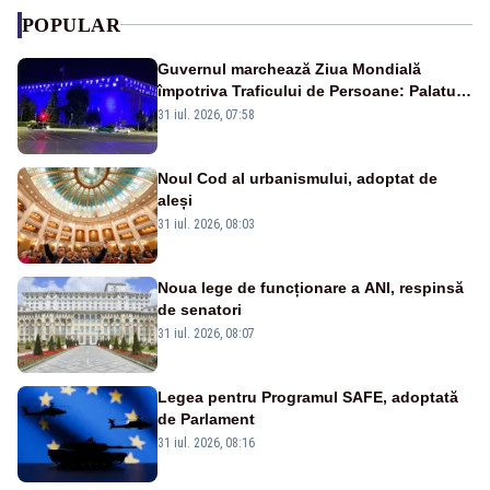
POPULAR
Guvernul marchează Ziua Mondială
împotriva Traficului de Persoane: Palatul
Victoria, iluminat în albastru
31 iul. 2026, 07:58
Noul Cod al urbanismului, adoptat de
aleși
31 iul. 2026, 08:03
Noua lege de funcționare a ANI, respinsă
de senatori
31 iul. 2026, 08:07
Legea pentru Programul SAFE, adoptată
de Parlament
31 iul. 2026, 08:16