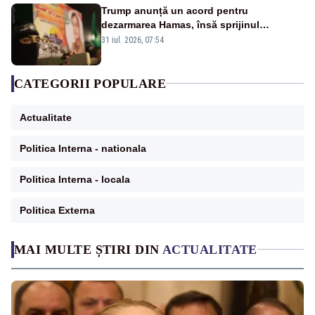
Trump anunță un acord pentru
dezarmarea Hamas, însă sprijinul
Israelului rămâne incert
31 iul. 2026, 07:54
CATEGORII POPULARE
Actualitate
Politica Interna - nationala
Politica Interna - locala
Politica Externa
MAI MULTE ȘTIRI DIN
ACTUALITATE