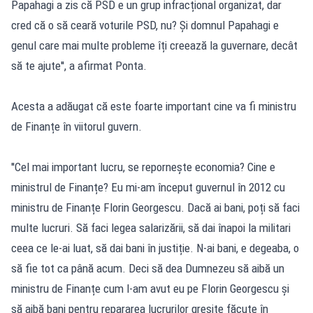
Papahagi a zis că PSD e un grup infracțional organizat, dar
cred că o să ceară voturile PSD, nu? Și domnul Papahagi e
genul care mai multe probleme îți creează la guvernare, decât
să te ajute'', a afirmat Ponta.
Acesta a adăugat că este foarte important cine va fi ministru
de Finanțe în viitorul guvern.
''Cel mai important lucru, se repornește economia? Cine e
ministrul de Finanțe? Eu mi-am început guvernul în 2012 cu
ministru de Finanțe Florin Georgescu. Dacă ai bani, poți să faci
multe lucruri. Să faci legea salarizării, să dai înapoi la militari
ceea ce le-ai luat, să dai bani în justiție. N-ai bani, e degeaba, o
să fie tot ca până acum. Deci să dea Dumnezeu să aibă un
ministru de Finanțe cum l-am avut eu pe Florin Georgescu și
să aibă bani pentru repararea lucrurilor greșite făcute în