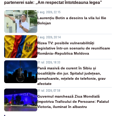
partenerei sale: „Am respectat întotdeauna legea”
5 aug. 2026, 22:15
Laurențiu Botin a descins la vila lui Ilie
Bolojan
3 aug. 2026, 20:14
Rizea TV: posibile vulnerabilități
legislative într-un scenariu de reunificare
România–Republica Moldova
31 iul. 2026, 18:33
Pană masivă de curent în Sibiu și
localitățile din jur. Spitalul județean,
semafoarele, rețelele de telefonie, grav
afectate
31 iul. 2026, 07:58
Guvernul marchează Ziua Mondială
împotriva Traficului de Persoane: Palatul
Victoria, iluminat în albastru