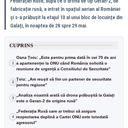
Federației Ruse, după ce o dronă de tip Geran-2, de
fabricație rusă, a intrat în spațiul aerian al României
și s-a prăbușit la etajul 10 al unui bloc de locuințe din
Galați, în noaptea de 28 spre 29 mai.
CUPRINS
Oana Țoiu: „Este pentru prima dată în cei 70 de ani
a apartenenței la ONU când România solicită o
1
reuniune de urgență a Consiliului de Securitate”
Țoiu: „Am reușit să fim un partener de securitate
2
pentru regiune”
„Analiza noastră arată că drona prăbușită la Galați
3
este o Geran-2 de origine rusă”
„Federația Rusă care ar trebui să asigure
respectarea deplină a Cartei ONU este totodată
4
agresorul”