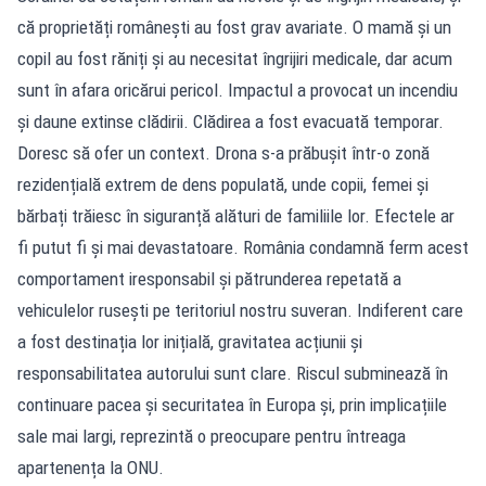
că proprietăți românești au fost grav avariate. O mamă și un
copil au fost răniți și au necesitat îngrijiri medicale, dar acum
sunt în afara oricărui pericol. Impactul a provocat un incendiu
și daune extinse clădirii. Clădirea a fost evacuată temporar.
Doresc să ofer un context. Drona s-a prăbușit într-o zonă
rezidențială extrem de dens populată, unde copii, femei și
bărbați trăiesc în siguranță alături de familiile lor. Efectele ar
fi putut fi și mai devastatoare. România condamnă ferm acest
comportament iresponsabil și pătrunderea repetată a
vehiculelor rusești pe teritoriul nostru suveran. Indiferent care
a fost destinația lor inițială, gravitatea acțiunii și
responsabilitatea autorului sunt clare. Riscul subminează în
continuare pacea și securitatea în Europa și, prin implicațiile
sale mai largi, reprezintă o preocupare pentru întreaga
apartenența la ONU.