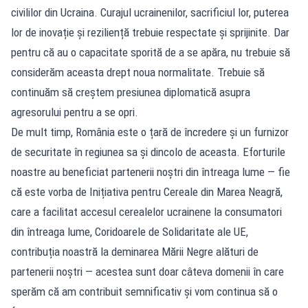
civililor din Ucraina. Curajul ucrainenilor, sacrificiul lor, puterea
lor de inovație și reziliență trebuie respectate și sprijinite. Dar
pentru că au o capacitate sporită de a se apăra, nu trebuie să
considerăm aceasta drept noua normalitate. Trebuie să
continuăm să creștem presiunea diplomatică asupra
agresorului pentru a se opri.
De mult timp, România este o țară de încredere și un furnizor
de securitate în regiunea sa și dincolo de aceasta. Eforturile
noastre au beneficiat partenerii noștri din întreaga lume — fie
că este vorba de Inițiativa pentru Cereale din Marea Neagră,
care a facilitat accesul cerealelor ucrainene la consumatori
din întreaga lume, Coridoarele de Solidaritate ale UE,
contribuția noastră la deminarea Mării Negre alături de
partenerii noștri — acestea sunt doar câteva domenii în care
sperăm că am contribuit semnificativ și vom continua să o