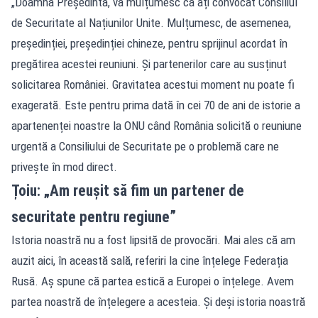
„Doamnă Președintă, vă mulțumesc că ați convocat Consiliul
de Securitate al Națiunilor Unite. Mulțumesc, de asemenea,
președinției, președinției chineze, pentru sprijinul acordat în
pregătirea acestei reuniuni. Și partenerilor care au susținut
solicitarea României. Gravitatea acestui moment nu poate fi
exagerată. Este pentru prima dată în cei 70 de ani de istorie a
apartenenței noastre la ONU când România solicită o reuniune
urgentă a Consiliului de Securitate pe o problemă care ne
privește în mod direct.
Țoiu: „Am reușit să fim un partener de
securitate pentru regiune”
Istoria noastră nu a fost lipsită de provocări. Mai ales că am
auzit aici, în această sală, referiri la cine înțelege Federația
Rusă. Aș spune că partea estică a Europei o înțelege. Avem
partea noastră de înțelegere a acesteia. Și deși istoria noastră