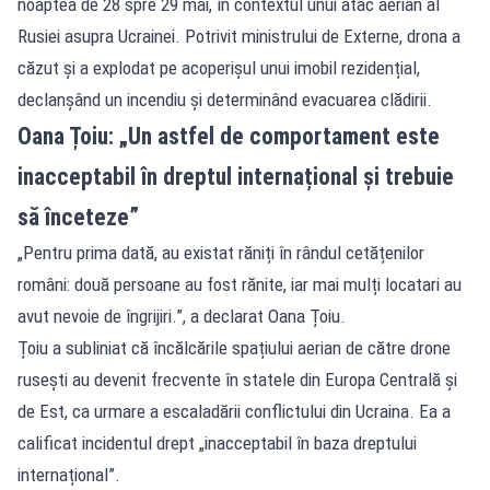
noaptea de 28 spre 29 mai, în contextul unui atac aerian al
Rusiei asupra Ucrainei. Potrivit ministrului de Externe, drona a
căzut și a explodat pe acoperișul unui imobil rezidențial,
declanșând un incendiu și determinând evacuarea clădirii.
Oana Țoiu: „Un astfel de comportament este
inacceptabil în dreptul internațional și trebuie
să înceteze”
„Pentru prima dată, au existat răniți în rândul cetățenilor
români: două persoane au fost rănite, iar mai mulți locatari au
avut nevoie de îngrijiri.”, a declarat Oana Țoiu.
Țoiu a subliniat că încălcările spațiului aerian de către drone
rusești au devenit frecvente în statele din Europa Centrală și
de Est, ca urmare a escaladării conflictului din Ucraina. Ea a
calificat incidentul drept „inacceptabil în baza dreptului
internațional”.