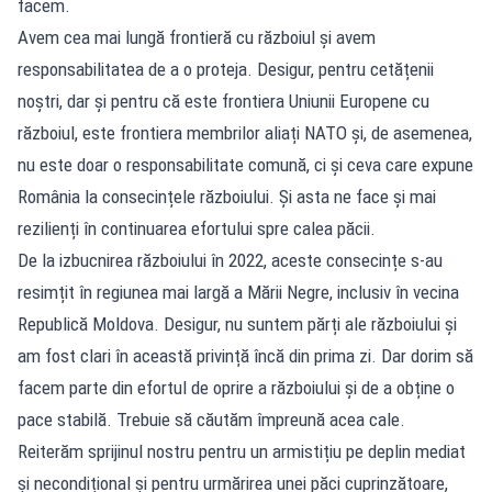
facem.
Avem cea mai lungă frontieră cu războiul și avem
responsabilitatea de a o proteja. Desigur, pentru cetățenii
noștri, dar și pentru că este frontiera Uniunii Europene cu
războiul, este frontiera membrilor aliați NATO și, de asemenea,
nu este doar o responsabilitate comună, ci și ceva care expune
România la consecințele războiului. Și asta ne face și mai
rezilienți în continuarea efortului spre calea păcii.
De la izbucnirea războiului în 2022, aceste consecințe s-au
resimțit în regiunea mai largă a Mării Negre, inclusiv în vecina
Republică Moldova. Desigur, nu suntem părți ale războiului și
am fost clari în această privință încă din prima zi. Dar dorim să
facem parte din efortul de oprire a războiului și de a obține o
pace stabilă. Trebuie să căutăm împreună acea cale.
Reiterăm sprijinul nostru pentru un armistițiu pe deplin mediat
și necondițional și pentru urmărirea unei păci cuprinzătoare,