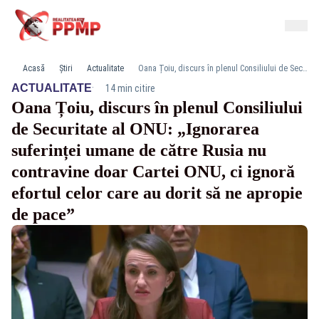
Acasă
Știri
Actualitate
Oana Țoiu, discurs în plenul Consiliului de Securitate al ONU: „Ignorarea suferinței umane de către Rusia nu contravine doar Cartei ONU, ci ignoră efortul celor care au dorit să ne apropie de pace”
·
ACTUALITATE
14 min citire
Oana Țoiu, discurs în plenul Consiliului
de Securitate al ONU: „Ignorarea
suferinței umane de către Rusia nu
contravine doar Cartei ONU, ci ignoră
efortul celor care au dorit să ne apropie
de pace”