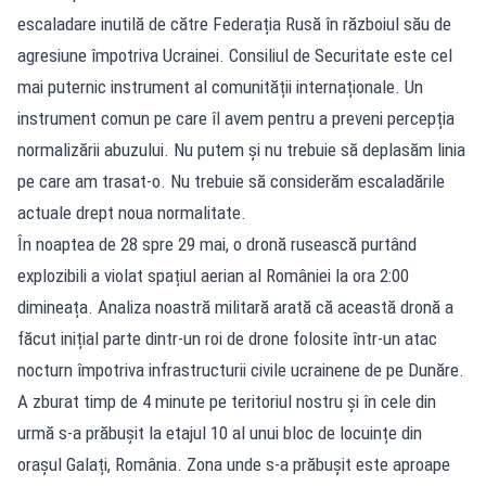
escaladare inutilă de către Federația Rusă în războiul său de
agresiune împotriva Ucrainei. Consiliul de Securitate este cel
mai puternic instrument al comunității internaționale. Un
instrument comun pe care îl avem pentru a preveni percepția
normalizării abuzului. Nu putem și nu trebuie să deplasăm linia
pe care am trasat-o. Nu trebuie să considerăm escaladările
actuale drept noua normalitate.
În noaptea de 28 spre 29 mai, o dronă rusească purtând
explozibili a violat spațiul aerian al României la ora 2:00
dimineața. Analiza noastră militară arată că această dronă a
făcut inițial parte dintr-un roi de drone folosite într-un atac
nocturn împotriva infrastructurii civile ucrainene de pe Dunăre.
A zburat timp de 4 minute pe teritoriul nostru și în cele din
urmă s-a prăbușit la etajul 10 al unui bloc de locuințe din
orașul Galați, România. Zona unde s-a prăbușit este aproape