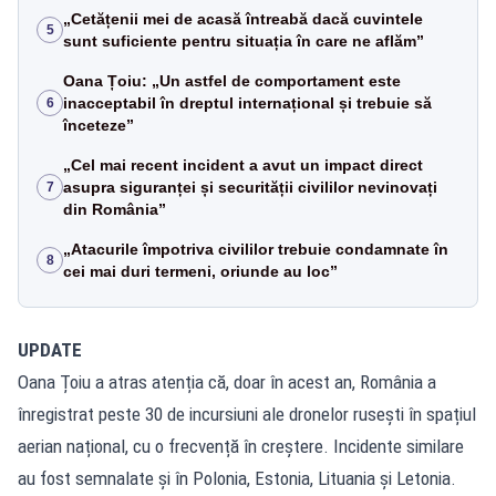
„Cetățenii mei de acasă întreabă dacă cuvintele
5
sunt suficiente pentru situația în care ne aflăm”
Oana Țoiu: „Un astfel de comportament este
inacceptabil în dreptul internațional și trebuie să
6
înceteze”
„Cel mai recent incident a avut un impact direct
asupra siguranței și securității civililor nevinovați
7
din România”
„Atacurile împotriva civililor trebuie condamnate în
8
cei mai duri termeni, oriunde au loc”
UPDATE
Oana Țoiu a atras atenția că, doar în acest an, România a
înregistrat peste 30 de incursiuni ale dronelor rusești în spațiul
aerian național, cu o frecvență în creștere. Incidente similare
au fost semnalate și în Polonia, Estonia, Lituania și Letonia.