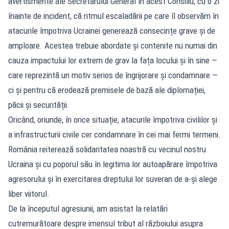
avertismente ale Secretarului General în acest Consiliu, cu o zi
înainte de incident, că ritmul escaladării pe care îl observăm în
atacurile împotriva Ucrainei generează consecințe grave și de
amploare. Acestea trebuie abordate și contenite nu numai din
cauza impactului lor extrem de grav la fața locului și în sine —
care reprezintă un motiv serios de îngrijorare și condamnare —
ci și pentru că erodează premisele de bază ale diplomației,
păcii și securității.
Oricând, oriunde, în orice situație, atacurile împotriva civililor și
a infrastructurii civile cer condamnare în cei mai fermi termeni.
România reiterează solidaritatea noastră cu vecinul nostru
Ucraina și cu poporul său în legitima lor autoapărare împotriva
agresorului și în exercitarea dreptului lor suveran de a-și alege
liber viitorul.
De la începutul agresiunii, am asistat la relatări
cutremurătoare despre imensul tribut al războiului asupra