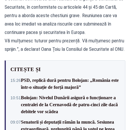
Securitate, în conformitate cu articolele 44 și 45 din Cartă,
pentru a aborda aceste chestiuni grave. Reuniunea care va
avea loc imediat va analiza riscurile care subminează în
continuare pacea și securitatea în Europa.
Vă mulțumesc tuturor pentru prezență. Vă mulțumesc pentru
sprijin.”, a declarat Oana Țoiu la Consiliul de Securitate al ONU.
CITEȘTE ȘI
PSD, replică dură pentru Bolojan: „România este
15:26
într-o situație de forță majoră”
Bolojan: Nivelul Dunării asigură o funcționare a
10:51
centralei de la Cernavodă de patru-cinci zile dacă
debitele vor scădea
Senatorii și deputații rămân la muncă. Sesiunea
09:07
extraordinară, prelungită până la votul pe legea