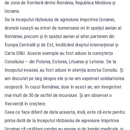
de zona de frontieră dintre România, Republica Moldova și
Ucraina.
De la începutul războiului de agresiune împotriva Ucrainei,
dronele rusești au intrat de numeroase ori în spațiul aerian al
României, precum și în spațiul aerian al altor parteneri din
Europa Centrală și de Est, încălcând dreptul internațional și
Carta ONU. Aceste exemple au fost aduse la cunoștința
Consiliului — din Polonia, Estonia, Lituania și Letonia. De la
începutul invaziei, au fost aduse în atenția acestui Consiliu. Și
am discutat pe larg despre ele și ne-am exprimat solidaritatea
reciprocă. În cazul României, doar în acest an, am înregistrat
mai mult de 30 de astfel de incursiuni. Și am observat o
frecvență în creștere.
Ceea ce face diferit de data aceasta, însă, este că este pentru
prima dată de la începutul războiului de agresiune împotriva
Ucrainei că cetățeni români au nevoie și de îngrijiri medicale, și