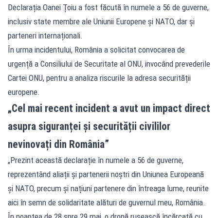
Declarația Oanei Țoiu a fost făcută în numele a 56 de guverne,
inclusiv state membre ale Uniunii Europene și NATO, dar și
parteneri internaționali.
În urma incidentului, România a solicitat convocarea de
urgență a Consiliului de Securitate al ONU, invocând prevederile
Cartei ONU, pentru a analiza riscurile la adresa securității
europene.
„Cel mai recent incident a avut un impact direct
asupra siguranței și securității civililor
nevinovați din România”
„Prezint această declarație în numele a 56 de guverne,
reprezentând aliații și partenerii noștri din Uniunea Europeană
și NATO, precum și națiuni partenere din întreaga lume, reunite
aici în semn de solidaritate alături de guvernul meu, România.
În noaptea de 28 spre 29 mai, o dronă rusească încărcată cu