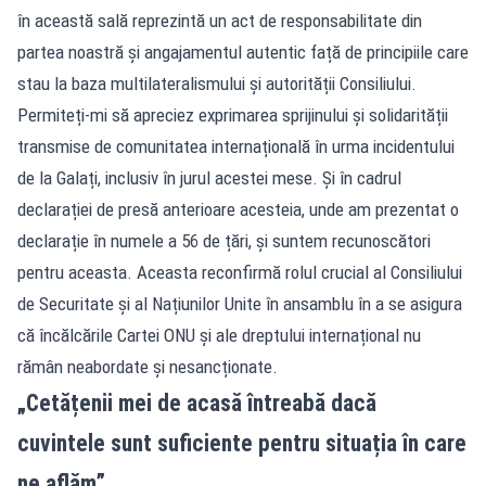
în această sală reprezintă un act de responsabilitate din
partea noastră și angajamentul autentic față de principiile care
stau la baza multilateralismului și autorității Consiliului.
Permiteți-mi să apreciez exprimarea sprijinului și solidarității
transmise de comunitatea internațională în urma incidentului
de la Galați, inclusiv în jurul acestei mese. Și în cadrul
declarației de presă anterioare acesteia, unde am prezentat o
declarație în numele a 56 de țări, și suntem recunoscători
pentru aceasta. Aceasta reconfirmă rolul crucial al Consiliului
de Securitate și al Națiunilor Unite în ansamblu în a se asigura
că încălcările Cartei ONU și ale dreptului internațional nu
rămân neabordate și nesancționate.
„Cetățenii mei de acasă întreabă dacă
cuvintele sunt suficiente pentru situația în care
ne aflăm”