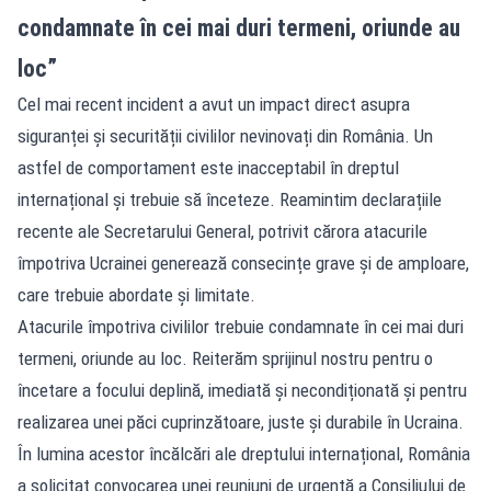
condamnate în cei mai duri termeni, oriunde au
loc”
Cel mai recent incident a avut un impact direct asupra
siguranței și securității civililor nevinovați din România. Un
astfel de comportament este inacceptabil în dreptul
internațional și trebuie să înceteze. Reamintim declarațiile
recente ale Secretarului General, potrivit cărora atacurile
împotriva Ucrainei generează consecințe grave și de amploare,
care trebuie abordate și limitate.
Atacurile împotriva civililor trebuie condamnate în cei mai duri
termeni, oriunde au loc. Reiterăm sprijinul nostru pentru o
încetare a focului deplină, imediată și necondiționată și pentru
realizarea unei păci cuprinzătoare, juste și durabile în Ucraina.
În lumina acestor încălcări ale dreptului internațional, România
a solicitat convocarea unei reuniuni de urgență a Consiliului de