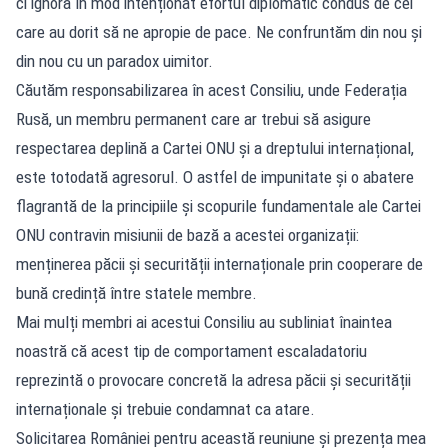
ci ignoră în mod intenționat efortul diplomatic condus de cei
care au dorit să ne apropie de pace. Ne confruntăm din nou și
din nou cu un paradox uimitor.
Căutăm responsabilizarea în acest Consiliu, unde Federația
Rusă, un membru permanent care ar trebui să asigure
respectarea deplină a Cartei ONU și a dreptului internațional,
este totodată agresorul. O astfel de impunitate și o abatere
flagrantă de la principiile și scopurile fundamentale ale Cartei
ONU contravin misiunii de bază a acestei organizații:
menținerea păcii și securității internaționale prin cooperare de
bună credință între statele membre.
Mai mulți membri ai acestui Consiliu au subliniat înaintea
noastră că acest tip de comportament escaladatoriu
reprezintă o provocare concretă la adresa păcii și securității
internaționale și trebuie condamnat ca atare.
Solicitarea României pentru această reuniune și prezența mea