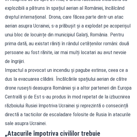
explozibili a pătruns în spațiul aerian al României, încălcând
dreptul internațional. Drona, care făcea parte dintr-un atac
aerian asupra Ucrainei, s-a prăbușit și a explodat pe acoperișul
unui bloc de locuințe din municipiul Galați, România. Pentru
prima dată, au existat răniți în rândul cetățenilor români: două
persoane au fost rănite, iar mai mulți locatari au avut nevoie
de îngrijiri.
Impactul a provocat un incendiu și pagube extinse, ceea ce a
dus la evacuarea clădirii. Încălcările spațiului aerian de către
drone rusești deasupra României și a altor parteneri din Europa
Centrală și de Est s-au produs în mod repetat de la izbucnirea
războiului Rusiei împotriva Ucrainei și reprezintă o consecință
directă a tacticilor de escaladare folosite de Rusia în atacurile
sale asupra Ucrainei.
„Atacurile împotriva civililor trebuie