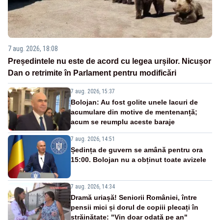
7 aug. 2026, 18:08
Președintele nu este de acord cu legea urșilor. Nicușor
Dan o retrimite în Parlament pentru modificări
7 aug. 2026, 15:37
Bolojan: Au fost golite unele lacuri de
acumulare din motive de mentenanță;
acum se reumplu aceste baraje
7 aug. 2026, 14:51
Ședința de guvern se amână pentru ora
15:00. Bolojan nu a obținut toate avizele
7 aug. 2026, 14:34
Dramă uriașă! Seniorii României, între
pensii mici și dorul de copiii plecați în
străinătate: "Vin doar odată pe an"