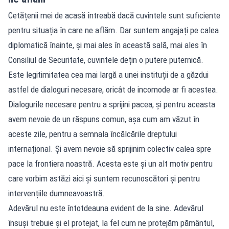
Cetățenii mei de acasă întreabă dacă cuvintele sunt suficiente
pentru situația în care ne aflăm. Dar suntem angajați pe calea
diplomatică înainte, și mai ales în această sală, mai ales în
Consiliul de Securitate, cuvintele dețin o putere puternică.
Este legitimitatea cea mai largă a unei instituții de a găzdui
astfel de dialoguri necesare, oricât de incomode ar fi acestea.
Dialogurile necesare pentru a sprijini pacea, și pentru aceasta
avem nevoie de un răspuns comun, așa cum am văzut în
aceste zile, pentru a semnala încălcările dreptului
internațional. Și avem nevoie să sprijinim colectiv calea spre
pace la frontiera noastră. Acesta este și un alt motiv pentru
care vorbim astăzi aici și suntem recunoscători și pentru
intervențiile dumneavoastră.
Adevărul nu este întotdeauna evident de la sine. Adevărul
însuși trebuie și el protejat, la fel cum ne protejăm pământul,