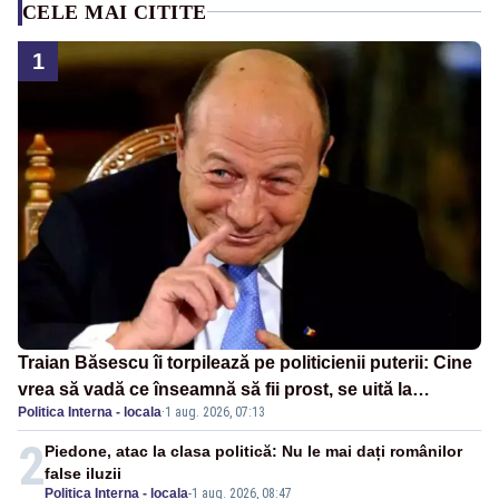
CELE MAI CITITE
1
Traian Băsescu îi torpilează pe politicienii puterii: Cine
vrea să vadă ce înseamnă să fii prost, se uită la
Politica Interna - locala
·
1 aug. 2026, 07:13
România
2
Piedone, atac la clasa politică: Nu le mai dați românilor
false iluzii
Politica Interna - locala
-
1 aug. 2026, 08:47