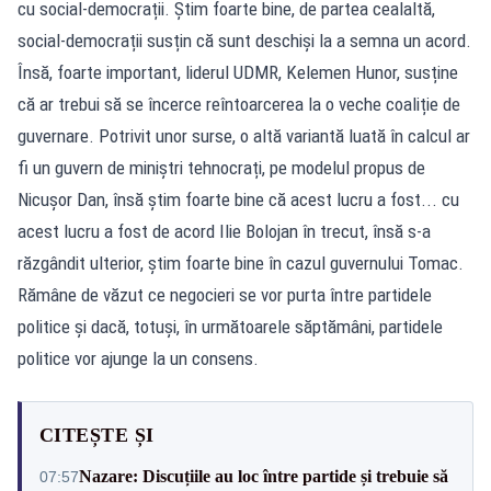
cu social-democrații. Știm foarte bine, de partea cealaltă,
social-democrații susțin că sunt deschiși la a semna un acord.
Însă, foarte important, liderul UDMR, Kelemen Hunor, susține
că ar trebui să se încerce reîntoarcerea la o veche coaliție de
guvernare. Potrivit unor surse, o altă variantă luată în calcul ar
fi un guvern de miniștri tehnocrați, pe modelul propus de
Nicușor Dan, însă știm foarte bine că acest lucru a fost... cu
acest lucru a fost de acord Ilie Bolojan în trecut, însă s-a
răzgândit ulterior, știm foarte bine în cazul guvernului Tomac.
Rămâne de văzut ce negocieri se vor purta între partidele
politice și dacă, totuși, în următoarele săptămâni, partidele
politice vor ajunge la un consens.
CITEȘTE ȘI
Nazare: Discuțiile au loc între partide și trebuie să
07:57