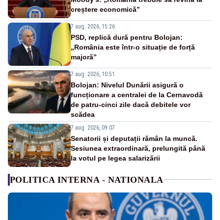
creștere economică”
7 aug. 2026, 15:26
PSD, replică dură pentru Bolojan:
„România este într-o situație de forță
majoră”
7 aug. 2026, 10:51
Bolojan: Nivelul Dunării asigură o
funcționare a centralei de la Cernavodă
de patru-cinci zile dacă debitele vor
scădea
7 aug. 2026, 09:07
Senatorii și deputații rămân la muncă.
Sesiunea extraordinară, prelungită până
la votul pe legea salarizării
POLITICA INTERNA - NATIONALA