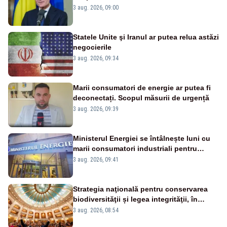
urbanismului, printre actele normative
3 aug. 2026, 09:00
vizate
Statele Unite şi Iranul ar putea relua astăzi
negocierile
3 aug. 2026, 09:34
Marii consumatori de energie ar putea fi
deconectați. Scopul măsurii de urgență
3 aug. 2026, 09:39
Ministerul Energiei se întâlnește luni cu
marii consumatori industriali pentru
reducerea voluntară a consumului de
3 aug. 2026, 09:41
electricitate în orele de vârf
Strategia naţională pentru conservarea
biodiversităţii și legea integrităţii, în
dezbatere
3 aug. 2026, 08:54