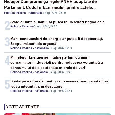
Nicușor Dan promulgă legile PNRR adoptate de
Parlament. Codul urbanismului, printre actele
Politica Interna - nationala
·
3 aug. 2026, 09:00
normative vizate
2
Statele Unite şi Iranul ar putea relua astăzi negocierile
Politica Externa
-
3 aug. 2026, 09:34
3
Marii consumatori de energie ar putea fi deconectați.
Scopul măsurii de urgență
Politica Interna - nationala
-
3 aug. 2026, 09:39
4
Ministerul Energiei se întâlnește luni cu marii
consumatori industriali pentru reducerea voluntară a
consumului de electricitate în orele de vârf
Politica Interna - nationala
-
3 aug. 2026, 09:41
5
Strategia naţională pentru conservarea biodiversităţii și
legea integrităţii, în dezbatere
Politica Interna - nationala
-
3 aug. 2026, 08:54
ACTUALITATE