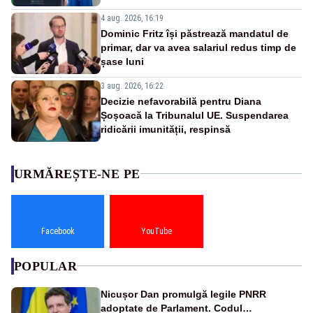
4 aug. 2026, 16:19
Dominic Fritz își păstrează mandatul de
primar, dar va avea salariul redus timp de
șase luni
3 aug. 2026, 16:22
Decizie nefavorabilă pentru Diana
Șoșoacă la Tribunalul UE. Suspendarea
ridicării imunității, respinsă
URMĂREȘTE-NE PE
Facebook
YouTube
POPULAR
Nicușor Dan promulgă legile PNRR
adoptate de Parlament. Codul