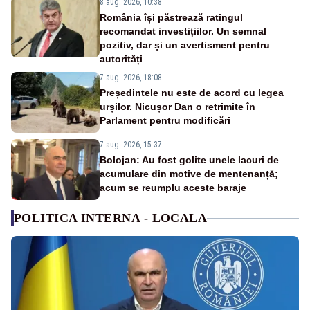
8 aug. 2026, 10:38
România își păstrează ratingul
recomandat investițiilor. Un semnal
pozitiv, dar și un avertisment pentru
autorități
7 aug. 2026, 18:08
Președintele nu este de acord cu legea
urșilor. Nicușor Dan o retrimite în
Parlament pentru modificări
7 aug. 2026, 15:37
Bolojan: Au fost golite unele lacuri de
acumulare din motive de mentenanță;
acum se reumplu aceste baraje
POLITICA INTERNA - LOCALA