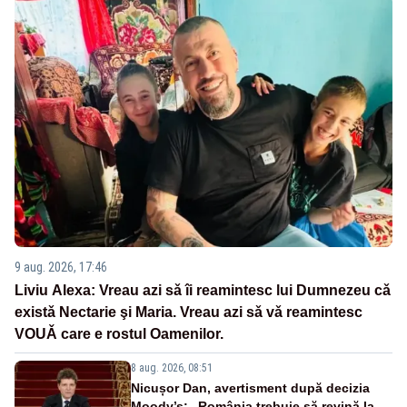
9 aug. 2026, 17:46
Liviu Alexa: Vreau azi sǎ îi reamintesc lui Dumnezeu cǎ
existǎ Nectarie şi Maria. Vreau azi sǎ vǎ reamintesc
VOUǍ care e rostul Oamenilor.
8 aug. 2026, 08:51
Nicușor Dan, avertisment după decizia
Moody’s: „România trebuie să revină la