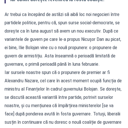
Ar trebui ca începând de astăzi să aibă loc noi negocieri între
partidele politice, pentru că, spun surse social-democrate, se
dorește ca în luna august să avem un nou executiv. După ce
variantele de guvern pe care le-a propus Nicușor Dan au picat,
ei bine, Ilie Bolojan vine cu o nouă propunere: o propunere de
guvern de armistițiu. Asta înseamnă o perioadă limitată de
guvernare, o primă perioadă până în luna februarie.
Iar sursele noastre spun că o propunere de premier ar fi
Alexandru Nazare, cel care în acest moment ocupă funcția de
ministru al Finanțelor în cadrul guvernului Bolojan. Se dorește,
se discută această variantă între partide, potrivit surselor
noastre, și cu mențiunea că împărțirea ministerelor [se va
face] după ponderea avută în fosta guvernare. Totuși, liberalii
susțin în continuare că nu doresc o nouă coaliție de guvernare