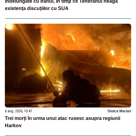
îndelungate cu Iranul, în timp ce Teheranul neagă
existența discuțiilor cu SUA
6 aug. 2026, 10:47
Stoica Marian
Trei morți în urma unui atac rusesc asupra regiunii
Harkov