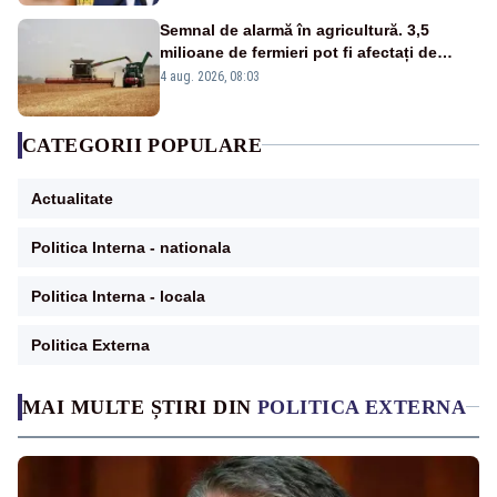
Semnal de alarmă în agricultură. 3,5
milioane de fermieri pot fi afectați de
strategia pentru conservarea
4 aug. 2026, 08:03
biodiversității
CATEGORII POPULARE
Actualitate
Politica Interna - nationala
Politica Interna - locala
Politica Externa
MAI MULTE ȘTIRI DIN
POLITICA EXTERNA