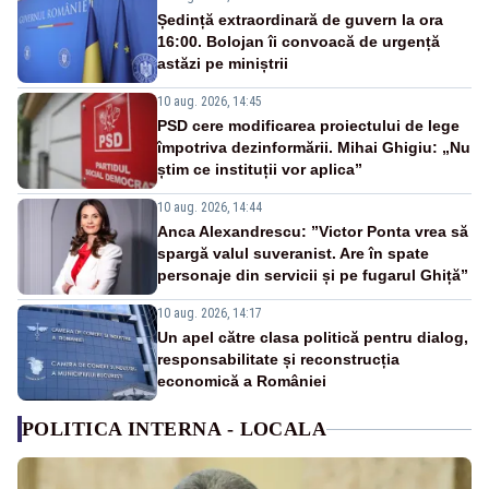
Ședință extraordinară de guvern la ora
16:00. Bolojan îi convoacă de urgență
astăzi pe miniștrii
10 aug. 2026, 14:45
PSD cere modificarea proiectului de lege
împotriva dezinformării. Mihai Ghigiu: „Nu
știm ce instituții vor aplica”
10 aug. 2026, 14:44
Anca Alexandrescu: ”Victor Ponta vrea să
spargă valul suveranist. Are în spate
personaje din servicii și pe fugarul Ghiță”
10 aug. 2026, 14:17
Un apel către clasa politică pentru dialog,
responsabilitate și reconstrucția
economică a României
POLITICA INTERNA - LOCALA