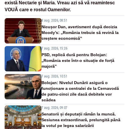
existǎ Nectarie şi Maria. Vreau azi sǎ vǎ reamintesc
VOUǍ care e rostul Oamenilor.
8 aug. 2026, 08:51
Nicușor Dan, avertisment după decizia
Moody’s: „România trebuie să revină la
creștere economică”
7 aug. 2026, 15:26
PSD, replică dură pentru Bolojan:
„România este într-o situație de forță
majoră”
7 aug. 2026, 10:51
Bolojan: Nivelul Dunării asigură o
funcționare a centralei de la Cernavodă
de patru-cinci zile dacă debitele vor
scădea
7 aug. 2026, 09:07
Senatorii și deputații rămân la muncă.
Sesiunea extraordinară, prelungită până
la votul pe legea salarizării