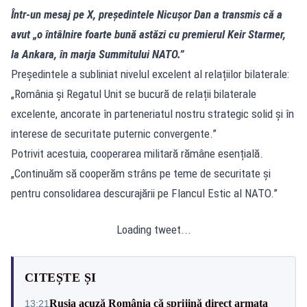
Într-un mesaj pe X, președintele Nicușor Dan a transmis că a
avut „o întâlnire foarte bună astăzi cu premierul Keir Starmer,
la Ankara, în marja Summitului NATO.”
Președintele a subliniat nivelul excelent al relațiilor bilaterale:
„România și Regatul Unit se bucură de relații bilaterale
excelente, ancorate în parteneriatul nostru strategic solid și în
interese de securitate puternic convergente.”
Potrivit acestuia, cooperarea militară rămâne esențială.
„Continuăm să cooperăm strâns pe teme de securitate și
pentru consolidarea descurajării pe Flancul Estic al NATO.”
Loading tweet...
CITEȘTE ȘI
Rusia acuză România că sprijină direct armata
13:21