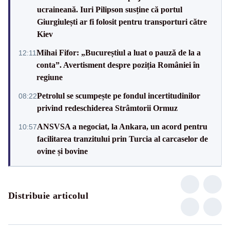
ucraineană. Iuri Pilipson susține că portul
Giurgiulești ar fi folosit pentru transporturi către
Kiev
Mihai Fifor: „Bucureștiul a luat o pauză de la a
12:11
conta”. Avertisment despre poziția României în
regiune
Petrolul se scumpește pe fondul incertitudinilor
08:22
privind redeschiderea Strâmtorii Ormuz
ANSVSA a negociat, la Ankara, un acord pentru
10:57
facilitarea tranzitului prin Turcia al carcaselor de
ovine și bovine
Distribuie articolul