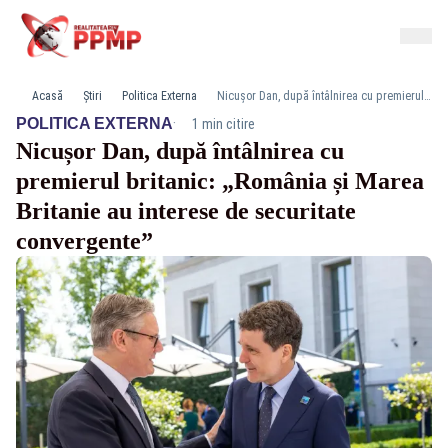
Acasă
Știri
Politica Externa
Nicușor Dan, după întâlnirea cu premierul britanic: „România și Marea Britanie au interese de securitate convergente”
·
POLITICA EXTERNA
1 min citire
Nicușor Dan, după întâlnirea cu
premierul britanic: „România și Marea
Britanie au interese de securitate
convergente”