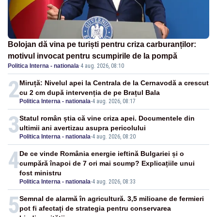
Bolojan dă vina pe turiști pentru criza carburanților:
motivul invocat pentru scumpirile de la pompă
Politica Interna - nationala
·
4 aug. 2026, 08:10
2
Miruță: Nivelul apei la Centrala de la Cernavodă a crescut
cu 2 cm după intervenția de pe Brațul Bala
Politica Interna - nationala
-
4 aug. 2026, 08:17
3
Statul român știa că vine criza apei. Documentele din
ultimii ani avertizau asupra pericolului
Politica Interna - nationala
-
4 aug. 2026, 08:20
4
De ce vinde România energie ieftină Bulgariei și o
cumpără înapoi de 7 ori mai scump? Explicațiile unui
fost ministru
Politica Interna - nationala
-
4 aug. 2026, 08:33
5
Semnal de alarmă în agricultură. 3,5 milioane de fermieri
pot fi afectați de strategia pentru conservarea