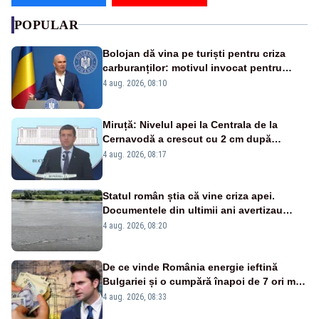
POPULAR
Bolojan dă vina pe turiști pentru criza
carburanților: motivul invocat pentru
scumpirile de la pompă
4 aug. 2026, 08:10
Miruță: Nivelul apei la Centrala de la
Cernavodă a crescut cu 2 cm după
intervenția de pe Brațul Bala
4 aug. 2026, 08:17
Statul român știa că vine criza apei.
Documentele din ultimii ani avertizau
asupra pericolului
4 aug. 2026, 08:20
De ce vinde România energie ieftină
Bulgariei și o cumpără înapoi de 7 ori mai
scump? Explicațiile unui fost ministru
4 aug. 2026, 08:33