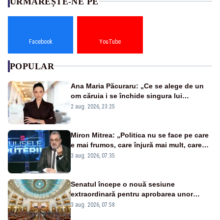
URMĂREȘTE-NE PE
Facebook
YouTube
POPULAR
Ana Maria Păcuraru: „Ce se alege de un
om căruia i se închide singura lui
portiță?”
2 aug. 2026, 23:25
Miron Mitrea: „Politica nu se face pe care
e mai frumos, care înjură mai mult, care
țipă mai tare, ci pe proiecte”
3 aug. 2026, 07:35
Senatul începe o nouă sesiune
extraordinară pentru aprobarea unor
jaloane din PNRR
3 aug. 2026, 07:58