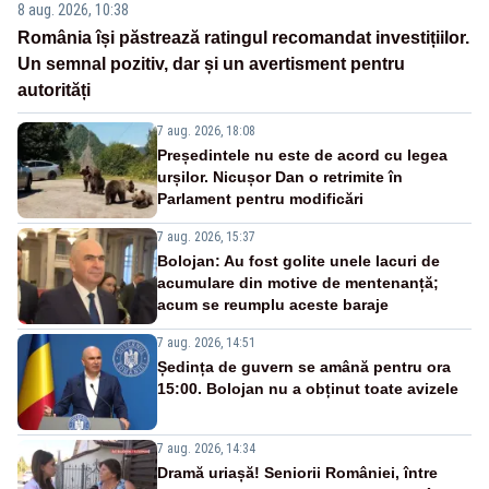
8 aug. 2026, 10:38
România își păstrează ratingul recomandat investițiilor.
Un semnal pozitiv, dar și un avertisment pentru
autorități
7 aug. 2026, 18:08
Președintele nu este de acord cu legea
urșilor. Nicușor Dan o retrimite în
Parlament pentru modificări
7 aug. 2026, 15:37
Bolojan: Au fost golite unele lacuri de
acumulare din motive de mentenanță;
acum se reumplu aceste baraje
7 aug. 2026, 14:51
Ședința de guvern se amână pentru ora
15:00. Bolojan nu a obținut toate avizele
7 aug. 2026, 14:34
Dramă uriașă! Seniorii României, între