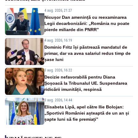
4 aug. 2026, 21:27
Nicușor Dan amenință cu reexaminarea
Legii decarbonizării: „România nu poate
pierde miliarde din PNRR”
4 aug. 2026, 16:19
Dominic Fritz își păstrează mandatul de
primar, dar va avea salariul redus timp de
șase luni
3 aug. 2026, 16:22
Decizie nefavorabilă pentru Diana
Șoșoacă la Tribunalul UE. Suspendarea
ridicării imunității, respinsă
3 aug. 2026, 14:44
Elisabeta Lipă, apel către Ilie Bolojan:
„Sportivii României așteaptă de un an și
șapte luni să fie premiați”