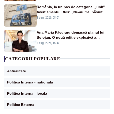
România, la un pas de categoria „junk”.
Avertismentul BNR: „Ne-au mai păsuit
pentru câteva luni”
3 aug. 2026, 08:01
Ana Maria Păcuraru demască planul lui
Bolojan. O nouă ediție explozivă a
emisiunii „Miza Zilei” la Realitatea PLUS
2 aug. 2026, 15:42
CATEGORII POPULARE
Actualitate
Politica Interna - nationala
Politica Interna - locala
Politica Externa