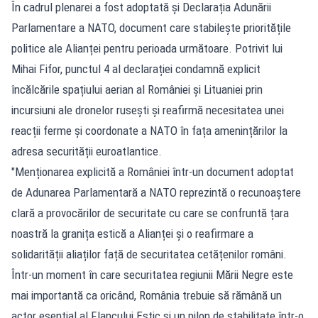
În cadrul plenarei a fost adoptată și Declarația Adunării
Parlamentare a NATO, document care stabilește prioritățile
politice ale Alianței pentru perioada următoare. Potrivit lui
Mihai Fifor, punctul 4 al declarației condamnă explicit
încălcările spațiului aerian al României și Lituaniei prin
incursiuni ale dronelor rusești și reafirmă necesitatea unei
reacții ferme și coordonate a NATO în fața amenințărilor la
adresa securității euroatlantice.
"Menționarea explicită a României într-un document adoptat
de Adunarea Parlamentară a NATO reprezintă o recunoaștere
clară a provocărilor de securitate cu care se confruntă țara
noastră la granița estică a Alianței și o reafirmare a
solidarității aliaților față de securitatea cetățenilor români.
Într-un moment în care securitatea regiunii Mării Negre este
mai importantă ca oricând, România trebuie să rămână un
actor esențial al Flancului Estic și un pilon de stabilitate într-o