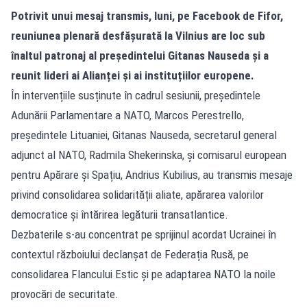
Potrivit unui mesaj transmis, luni, pe Facebook de Fifor,
reuniunea plenară desfășurată la Vilnius are loc sub
înaltul patronaj al președintelui Gitanas Nauseda și a
reunit lideri ai Alianței și ai instituțiilor europene.
În intervențiile susținute în cadrul sesiunii, președintele
Adunării Parlamentare a NATO, Marcos Perestrello,
președintele Lituaniei, Gitanas Nauseda, secretarul general
adjunct al NATO, Radmila Shekerinska, și comisarul european
pentru Apărare și Spațiu, Andrius Kubilius, au transmis mesaje
privind consolidarea solidarității aliate, apărarea valorilor
democratice și întărirea legăturii transatlantice.
Dezbaterile s-au concentrat pe sprijinul acordat Ucrainei în
contextul războiului declanșat de Federația Rusă, pe
consolidarea Flancului Estic și pe adaptarea NATO la noile
provocări de securitate.