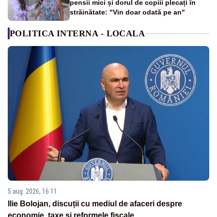
pensii mici și dorul de copiii plecați în
străinătate: "Vin doar odată pe an"
POLITICA INTERNA - LOCALA
5 aug. 2026, 16:11
Ilie Bolojan, discuții cu mediul de afaceri despre
economie, taxe și reformele fiscale