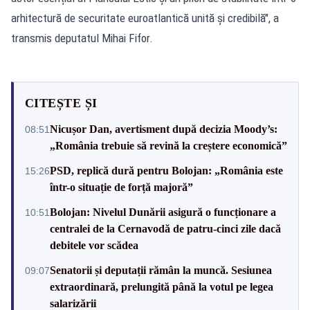
arhitectură de securitate euroatlantică unită și credibilă", a
transmis deputatul Mihai Fifor.
CITEȘTE ȘI
Nicușor Dan, avertisment după decizia Moody’s:
08:51
„România trebuie să revină la creștere economică”
PSD, replică dură pentru Bolojan: „România este
15:26
într-o situație de forță majoră”
Bolojan: Nivelul Dunării asigură o funcționare a
10:51
centralei de la Cernavodă de patru-cinci zile dacă
debitele vor scădea
Senatorii și deputații rămân la muncă. Sesiunea
09:07
extraordinară, prelungită până la votul pe legea
salarizării