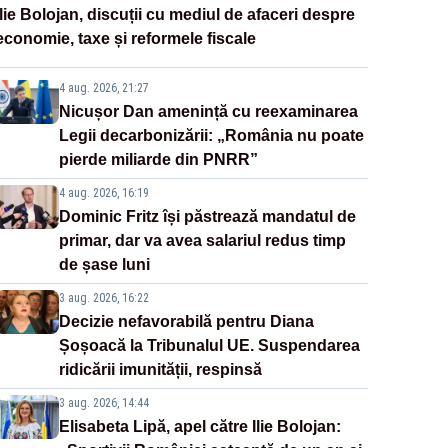
Ilie Bolojan, discuții cu mediul de afaceri despre
economie, taxe și reformele fiscale
4 aug. 2026, 21:27
Nicușor Dan amenință cu reexaminarea
Legii decarbonizării: „România nu poate
pierde miliarde din PNRR”
4 aug. 2026, 16:19
Dominic Fritz își păstrează mandatul de
primar, dar va avea salariul redus timp
de șase luni
3 aug. 2026, 16:22
Decizie nefavorabilă pentru Diana
Șoșoacă la Tribunalul UE. Suspendarea
ridicării imunității, respinsă
3 aug. 2026, 14:44
Elisabeta Lipă, apel către Ilie Bolojan: