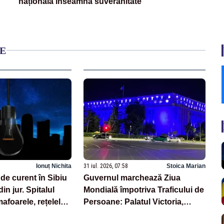
națională înseamnă suveranitate”
E
Ionuț Nichita
31 iul. 2026, 07:58
Stoica Marian
de curent în Sibiu
Guvernul marchează Ziua
 din jur. Spitalul
Mondială împotriva Traficului de
afoarele, rețelele
Persoane: Palatul Victoria,
 grav afectate
iluminat în albastru