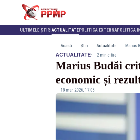
ULTIMELE ȘTIRI
ACTUALITATE
POLITICA EXTERNA
POLITICA I
Acasă
Știri
Actualitate
Marius Bu
·
ACTUALITATE
2 min citire
Marius Budăi criti
economic și rezul
18 mar. 2026, 17:05