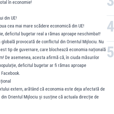
total în economie!
i din UE!
 doua cea mai mare scădere economică din UE!
ție, deficitul bugetar real a rămas aproape neschimbat!
 globală provocată de conflictul din Orientul Mijlociu. Nu
st tip de guvernare, care blochează economia națională
om! De asemenea, acesta afirmă că, în ciuda măsurilor
populație, deficitul bugetar ar fi rămas aproape
e Facebook.
țional
xtului extern, arătând că economia este deja afectată de
 din Orientul Mijlociu și susține că actuala direcție de