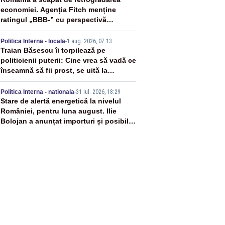
3
economiei. Agenția Fitch menține
ratingul „BBB-” cu perspectivă
negativă
4
Politica Interna - locala
-
1 aug. 2026, 07:13
Traian Băsescu îi torpilează pe
politicienii puterii: Cine vrea să vadă ce
înseamnă să fii prost, se uită la
România
5
Politica Interna - nationala
-
31 iul. 2026, 18:29
Stare de alertă energetică la nivelul
României, pentru luna august. Ilie
Bolojan a anunțat importuri și posibile
restricții – VIDEO