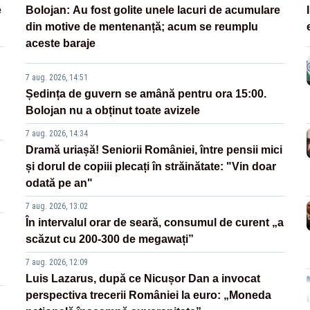
e
Bolojan: Au fost golite unele lacuri de acumulare
din motive de mentenanță; acum se reumplu
aceste baraje
7 aug. 2026, 14:51
Ședința de guvern se amână pentru ora 15:00.
Bolojan nu a obținut toate avizele
7 aug. 2026, 14:34
Dramă uriașă! Seniorii României, între pensii mici
și dorul de copiii plecați în străinătate: "Vin doar
odată pe an"
7 aug. 2026, 13:02
În intervalul orar de seară, consumul de curent „a
scăzut cu 200-300 de megawați”
7 aug. 2026, 12:09
Luis Lazarus, după ce Nicușor Dan a invocat
perspectiva trecerii României la euro: „Moneda