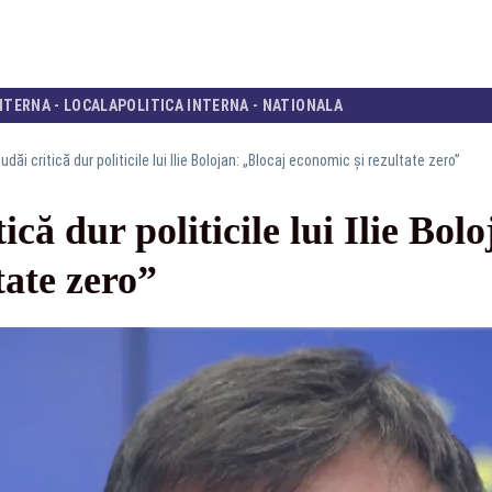
NTERNA - LOCALA
POLITICA INTERNA - NATIONALA
dăi critică dur politicile lui Ilie Bolojan: „Blocaj economic și rezultate zero”
că dur politicile lui Ilie Bol
tate zero”