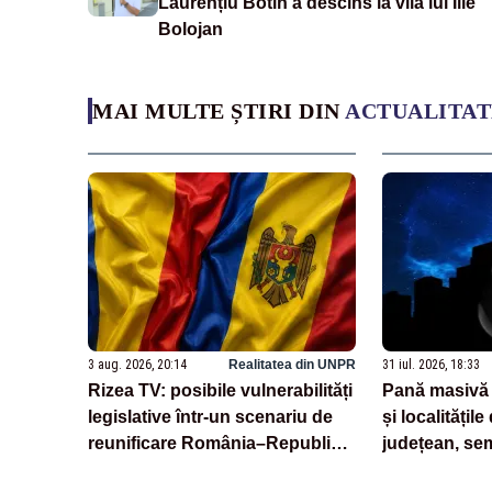
Laurențiu Botin a descins la vila lui Ilie
Bolojan
MAI MULTE ȘTIRI DIN
ACTUALITAT
3 aug. 2026, 20:14
Realitatea din UNPR
31 iul. 2026, 18:33
Rizea TV: posibile vulnerabilități
Pană masivă 
legislative într-un scenariu de
și localitățile
reunificare România–Republica
județean, sem
Moldova
de telefonie,