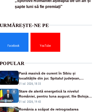
„Sportivii României așteaptă de un an și
șapte luni să fie premiați”
URMĂREȘTE-NE PE
Facebook
YouTube
POPULAR
Pană masivă de curent în Sibiu și
localitățile din jur. Spitalul județean,
semafoarele, rețelele de telefonie, grav
31 iul. 2026, 18:33
afectate
Stare de alertă energetică la nivelul
României, pentru luna august. Ilie Bolojan
a anunțat importuri și posibile restricții –
31 iul. 2026, 19:43
VIDEO
România a scăpat de retrogradarea