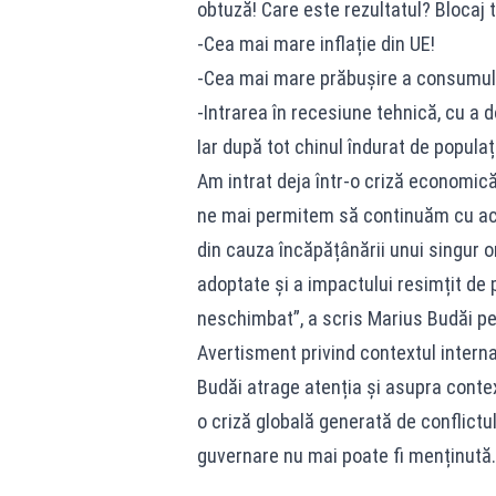
obtuză! Care este rezultatul? Blocaj 
-Cea mai mare inflație din UE!
-Cea mai mare prăbușire a consumulu
-Intrarea în recesiune tehnică, cu a
Iar după tot chinul îndurat de popula
Am intrat deja într-o criză economică
ne mai permitem să continuăm cu ace
din cauza încăpățânării unui singur 
adoptate și a impactului resimțit de 
neschimbat”, a scris Marius Budăi p
Avertisment privind contextul interna
Budăi atrage atenția și asupra conte
o criză globală generată de conflictul
guvernare nu mai poate fi menținută.