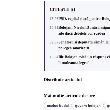
CITEȘTE ȘI
PSD, replică dură pentru Boloj
15:26
Bolojan: Nivelul Dunării asigur
10:51
zile dacă debitele vor scădea
Senatorii și deputații rămân la
09:07
pe legea salarizării
Ilie Bolojan evită un răspuns c
16:34
întotdeauna legea”
Distribuie articolul
Mai multe articole despre
marius budai
guvern bolojan
g