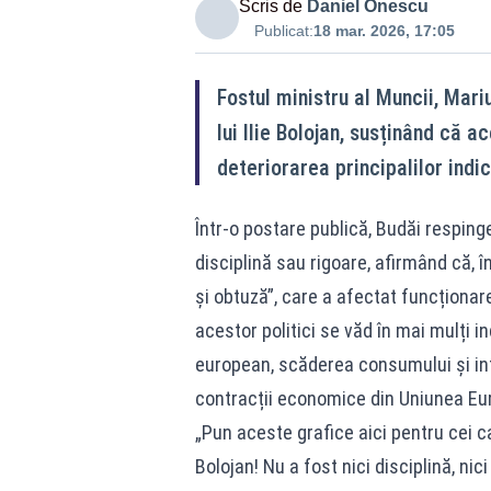
Scris de
Daniel Onescu
Publicat:
18 mar. 2026, 17:05
Fostul ministru al Muncii, Mari
lui Ilie Bolojan, susținând că a
deteriorarea principalilor ind
Într-o postare publică, Budăi resping
disciplină sau rigoare, afirmând că, î
și obtuză”, care a afectat funcționar
acestor politici se văd în mai mulți ind
european, scăderea consumului și int
contracții economice din Uniunea Eu
„Pun aceste grafice aici pentru cei ca
Bolojan! Nu a fost nici disciplină, nic