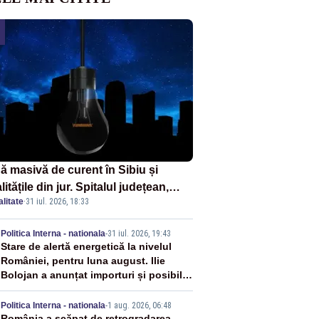
ă masivă de curent în Sibiu și
litățile din jur. Spitalul județean,
litate
·
31 iul. 2026, 18:33
foarele, rețelele de telefonie, grav
ctate
2
Politica Interna - nationala
-
31 iul. 2026, 19:43
Stare de alertă energetică la nivelul
României, pentru luna august. Ilie
Bolojan a anunțat importuri și posibile
restricții – VIDEO
Politica Interna - nationala
-
1 aug. 2026, 06:48
România a scăpat de retrogradarea