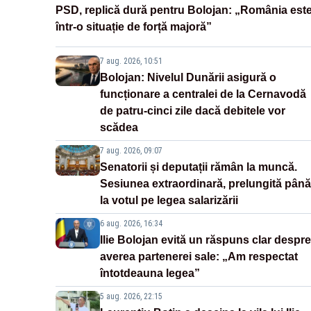
PSD, replică dură pentru Bolojan: „România est
într-o situație de forță majoră”
7 aug. 2026, 10:51
Bolojan: Nivelul Dunării asigură o
funcționare a centralei de la Cernavodă
de patru-cinci zile dacă debitele vor
scădea
7 aug. 2026, 09:07
Senatorii și deputații rămân la muncă.
Sesiunea extraordinară, prelungită până
la votul pe legea salarizării
6 aug. 2026, 16:34
Ilie Bolojan evită un răspuns clar despre
averea partenerei sale: „Am respectat
întotdeauna legea”
5 aug. 2026, 22:15