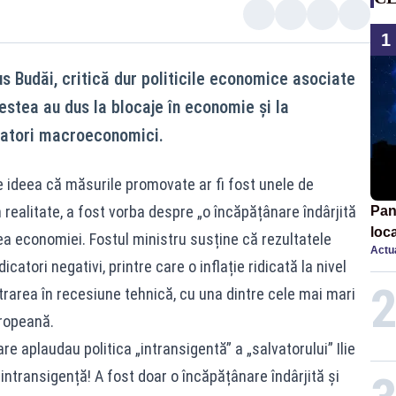
1
us Budăi, critică dur politicile economice asociate
cestea au dus la blocaje în economie și la
icatori macroeconomici.
e ideea că măsurile promovate ar fi fost unele de
n realitate, a fost vorba despre „o încăpățânare îndârjită
Pan
loca
ea economiei. Fostul ministru susține că rezultatele
Actua
sema
icatori negativi, printre care o inflație ridicată la nivel
afe
rarea în recesiune tehnică, cu una dintre cele mai mari
ropeană.
re aplaudau politica „intransigentă” a „salvatorului” Ilie
i intransigență! A fost doar o încăpățânare îndârjită și