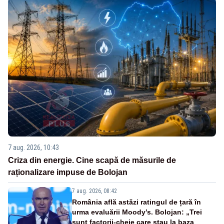
7 aug. 2026, 10:43
Criza din energie. Cine scapă de măsurile de
raționalizare impuse de Bolojan
7 aug. 2026, 08:42
România află astăzi ratingul de țară în
urma evaluării Moody’s. Bolojan: „Trei
sunt factorii-cheie care stau la baza