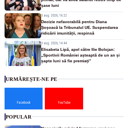
șase luni
3 aug. 2026, 16:22
Decizie nefavorabilă pentru Diana
Șoșoacă la Tribunalul UE. Suspendarea
ridicării imunității, respinsă
3 aug. 2026, 14:44
Elisabeta Lipă, apel către Ilie Bolojan:
„Sportivii României așteaptă de un an și
șapte luni să fie premiați”
URMĂREȘTE-NE PE
Facebook
YouTube
POPULAR