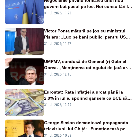
Negocierile privind formarea unui nou
guvern bat pasul pe loc. Noi consultări la
Cotroceni, așteptate după mijlocul lunii
31 iul. 2026, 11:23
august -SURSE
Victor Ponta mătură pe jos cu ministrul
Pîslaru: „Lux pe bani publici pentru USR-
iști”
31 iul. 2026, 11:27
UMPMV, condusă de General (r) Gabriel
Oprea: „Menținerea ratingului de țară ar
reprezenta un semnal pozitiv pentru
31 iul. 2026, 12:16
România”
Eurostat: Rata inflaţiei a urcat până la
2,9% în iulie, sporind şansele ca BCE să
majoreze dobânda
31 iul. 2026, 13:29
George Simion demontează propaganda
televiziunii lui Ghiță: „Funcționează pe
miliarde luate de la români”
31 iul. 2026, 10:58