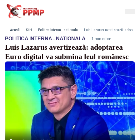
Acasă
Știri
Politica Interna - nationala
Luis Lazarus avertizează: adoptarea Euro digital va submina leul românesc
·
POLITICA INTERNA - NATIONALA
1 min citire
Luis Lazarus avertizează: adoptarea
Euro digital va submina leul românesc