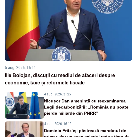
5 aug. 2026, 16:11
Ilie Bolojan, discuții cu mediul de afaceri despre
economie, taxe și reformele fiscale
4 aug. 2026, 21:27
Nicușor Dan amenință cu reexaminarea
Legii decarbonizării: „România nu poate
pierde miliarde din PNRR”
4 aug. 2026, 16:19
Dominic Fritz își păstrează mandatul de
primar, dar va avea salariul redus timp de