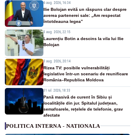
6 aug. 2026, 16:34
Ilie Bolojan evită un răspuns clar despre
averea partenerei sale: „Am respectat
întotdeauna legea”
5 aug. 2026, 22:15
Laurențiu Botin a descins la vila lui Ilie
Bolojan
3 aug. 2026, 20:14
Rizea TV: posibile vulnerabilități
legislative într-un scenariu de reunificare
România–Republica Moldova
31 iul. 2026, 18:33
Pană masivă de curent în Sibiu și
localitățile din jur. Spitalul județean,
semafoarele, rețelele de telefonie, grav
afectate
POLITICA INTERNA - NATIONALA