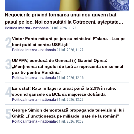
Negocierile privind formarea unui nou guvern bat
pasul pe loc. Noi consultări la Cotroceni, așteptate
Politica Interna - nationala
·
31 iul. 2026, 11:23
după mijlocul lunii august -SURSE
2
Victor Ponta mătură pe jos cu ministrul Pîslaru: „Lux pe
bani publici pentru USR-iști”
Politica Interna - nationala
-
31 iul. 2026, 11:27
3
UMPMV, condusă de General (r) Gabriel Oprea:
„Menținerea ratingului de țară ar reprezenta un semnal
pozitiv pentru România”
Politica Interna - nationala
-
31 iul. 2026, 12:16
4
Eurostat: Rata inflaţiei a urcat până la 2,9% în iulie,
sporind şansele ca BCE să majoreze dobânda
Politica Interna - nationala
-
31 iul. 2026, 13:29
5
George Simion demontează propaganda televiziunii lui
Ghiță: „Funcționează pe miliarde luate de la români”
Politica Interna - nationala
-
31 iul. 2026, 10:58