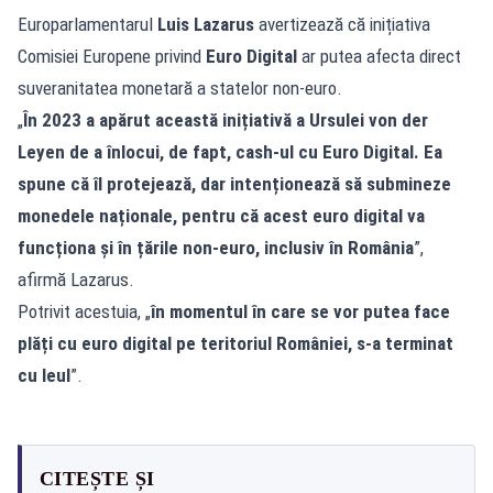
Europarlamentarul
Luis Lazarus
avertizează că inițiativa
Comisiei Europene privind
Euro Digital
ar putea afecta direct
suveranitatea monetară a statelor non-euro.
„
În 2023 a apărut această inițiativă a Ursulei von der
Leyen de a înlocui, de fapt, cash-ul cu Euro Digital. Ea
spune că îl protejează, dar intenționează să submineze
monedele naționale, pentru că acest euro digital va
funcționa și în țările non-euro, inclusiv în România
”,
afirmă Lazarus.
Potrivit acestuia, „
în momentul în care se vor putea face
plăți cu euro digital pe teritoriul României, s-a terminat
cu leul
”.
CITEȘTE ȘI