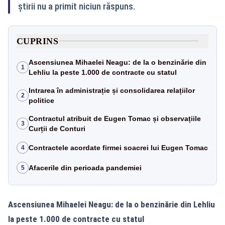
știrii nu a primit niciun răspuns.
CUPRINS
Ascensiunea Mihaelei Neagu: de la o benzinărie din
1
Lehliu la peste 1.000 de contracte cu statul
Intrarea în administrație și consolidarea relațiilor
2
politice
Contractul atribuit de Eugen Tomac și observațiile
3
Curții de Conturi
Contractele acordate firmei soacrei lui Eugen Tomac
4
Afacerile din perioada pandemiei
5
Ascensiunea Mihaelei Neagu: de la o benzinărie din Lehliu
la peste 1.000 de contracte cu statul