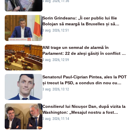
3 aug. 2026, 11:36
Sorin Grindeanu: „Îi cer public lui Ilie
Bolojan să meargă la Bruxelles și să
amâne închiderea termocentralelor” –
3 aug. 2026, 12:51
VIDEO
ANI trage un semnal de alarmă în
Parlament: 22 de aleși găsiți în conflict de
interese au rămas în funcții
3 aug. 2026, 12:59
Senatorul Paul-Ciprian Pintea, ales la POT
și trecut la PSD, a condus din nou cu
permisul suspendat și nu a oprit la
3 aug. 2026, 13:12
semnalul poliției
Consilierul lui Nicușor Dan, după vizita la
Washington: „Mesajul nostru a fost
simplu - România stă alături de Statele
3 aug. 2026, 11:14
Unite”