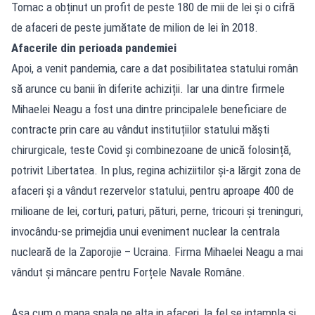
Tomac a obținut un profit de peste 180 de mii de lei și o cifră
de afaceri de peste jumătate de milion de lei în 2018.
Afacerile din perioada pandemiei
Apoi, a venit pandemia, care a dat posibilitatea statului român
să arunce cu banii în diferite achiziții. Iar una dintre firmele
Mihaelei Neagu a fost una dintre principalele beneficiare de
contracte prin care au vândut instituțiilor statului măști
chirurgicale, teste Covid și combinezoane de unică folosință,
potrivit Libertatea. In plus, regina achiziitilor și-a lărgit zona de
afaceri și a vândut rezervelor statului, pentru aproape 400 de
milioane de lei, corturi, paturi, pături, perne, tricouri și treninguri,
invocându-se primejdia unui eveniment nuclear la centrala
nucleară de la Zaporojie – Ucraina. Firma Mihaelei Neagu a mai
vândut și mâncare pentru Forțele Navale Române.
Asa cum o mana spala pe alta in afaceri, la fel se intampla si