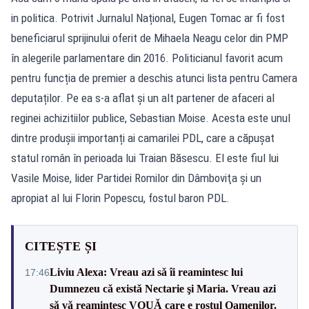
in politica. Potrivit Jurnalul Național, Eugen Tomac ar fi fost
beneficiarul sprijinului oferit de Mihaela Neagu celor din PMP
în alegerile parlamentare din 2016. Politicianul favorit acum
pentru funcția de premier a deschis atunci lista pentru Camera
deputaților. Pe ea s-a aflat și un alt partener de afaceri al
reginei achizitiilor publice, Sebastian Moise. Acesta este unul
dintre produșii importanți ai camarilei PDL, care a căpușat
statul român în perioada lui Traian Băsescu. El este fiul lui
Vasile Moise, lider Partidei Romilor din Dâmboviţa şi un
apropiat al lui Florin Popescu, fostul baron PDL.
CITEȘTE ȘI
Liviu Alexa: Vreau azi sǎ îi reamintesc lui
17:46
Dumnezeu cǎ existǎ Nectarie şi Maria. Vreau azi
sǎ vǎ reamintesc VOUǍ care e rostul Oamenilor.