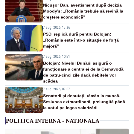
Nicușor Dan, avertisment după decizia
Moody’s: „România trebuie să revină la
creștere economică”
7 aug. 2026, 15:26
PSD, replică dură pentru Bolojan:
„România este într-o situație de forță
majoră”
7 aug. 2026, 10:51
Bolojan: Nivelul Dunării asigură o
funcționare a centralei de la Cernavodă
de patru-cinci zile dacă debitele vor
scădea
7 aug. 2026, 09:07
Senatorii și deputații rămân la muncă.
Sesiunea extraordinară, prelungită până
la votul pe legea salarizării
POLITICA INTERNA - NATIONALA