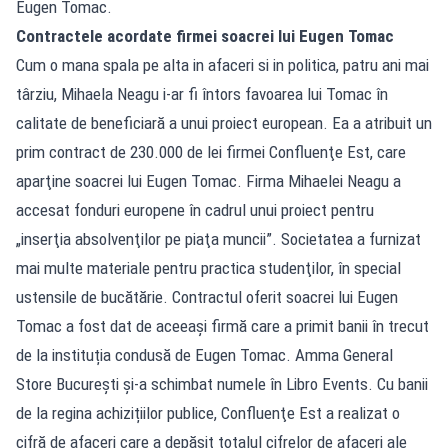
Eugen Tomac.
Contractele acordate firmei soacrei lui Eugen Tomac
Cum o mana spala pe alta in afaceri si in politica, patru ani mai
târziu, Mihaela Neagu i-ar fi întors favoarea lui Tomac în
calitate de beneficiară a unui proiect european. Ea a atribuit un
prim contract de 230.000 de lei firmei Confluenţe Est, care
aparţine soacrei lui Eugen Tomac. Firma Mihaelei Neagu a
accesat fonduri europene în cadrul unui proiect pentru
„inserţia absolvenţilor pe piaţa muncii”. Societatea a furnizat
mai multe materiale pentru practica studenţilor, în special
ustensile de bucătărie. Contractul oferit soacrei lui Eugen
Tomac a fost dat de aceeași firmă care a primit banii în trecut
de la instituția condusă de Eugen Tomac. Amma General
Store Bucureşti și-a schimbat numele în Libro Events. Cu banii
de la regina achizițiilor publice, Confluenţe Est a realizat o
cifră de afaceri care a depăşit totalul cifrelor de afaceri ale