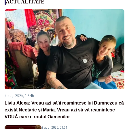
ACTUALITATE
9 aug. 2026, 17:46
Liviu Alexa: Vreau azi sǎ îi reamintesc lui Dumnezeu cǎ
existǎ Nectarie şi Maria. Vreau azi sǎ vǎ reamintesc
VOUǍ care e rostul Oamenilor.
8 aug. 2026, 08:51