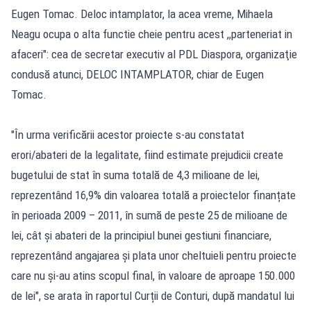
Eugen Tomac. Deloc intamplator, la acea vreme, Mihaela
Neagu ocupa o alta functie cheie pentru acest ,,parteneriat in
afaceri": cea de secretar executiv al PDL Diaspora, organizaţie
condusă atunci, DELOC INTAMPLATOR, chiar de Eugen
Tomac.
"În urma verificării acestor proiecte s-au constatat
erori/abateri de la legalitate, fiind estimate prejudicii create
bugetului de stat în suma totală de 4,3 milioane de lei,
reprezentând 16,9% din valoarea totală a proiectelor finanțate
în perioada 2009 – 2011, în sumă de peste 25 de milioane de
lei, cât și abateri de la principiul bunei gestiuni financiare,
reprezentând angajarea și plata unor cheltuieli pentru proiecte
care nu și-au atins scopul final, în valoare de aproape 150.000
de lei", se arata în raportul Curții de Conturi, după mandatul lui