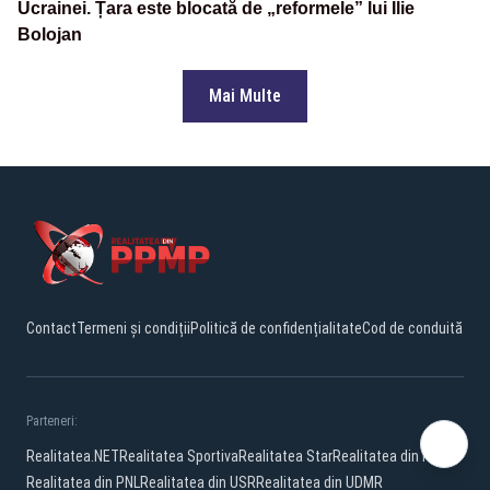
Ucrainei. Țara este blocată de „reformele” lui Ilie
Bolojan
Mai Multe
Contact
Termeni și condiții
Politică de confidențialitate
Cod de conduită
Parteneri:
Realitatea.NET
Realitatea Sportiva
Realitatea Star
Realitatea din PSD
Realitatea din PNL
Realitatea din USR
Realitatea din UDMR