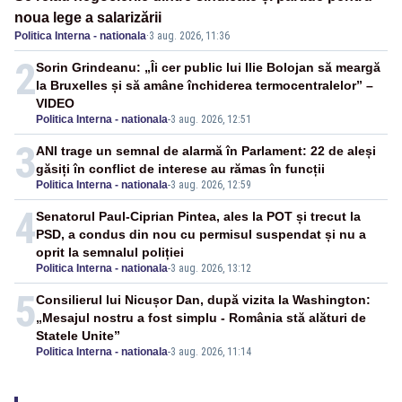
noua lege a salarizării
Politica Interna - nationala
·
3 aug. 2026, 11:36
2
Sorin Grindeanu: „Îi cer public lui Ilie Bolojan să meargă
la Bruxelles și să amâne închiderea termocentralelor” –
VIDEO
Politica Interna - nationala
-
3 aug. 2026, 12:51
3
ANI trage un semnal de alarmă în Parlament: 22 de aleși
găsiți în conflict de interese au rămas în funcții
Politica Interna - nationala
-
3 aug. 2026, 12:59
4
Senatorul Paul-Ciprian Pintea, ales la POT și trecut la
PSD, a condus din nou cu permisul suspendat și nu a
oprit la semnalul poliției
Politica Interna - nationala
-
3 aug. 2026, 13:12
5
Consilierul lui Nicușor Dan, după vizita la Washington:
„Mesajul nostru a fost simplu - România stă alături de
Statele Unite”
Politica Interna - nationala
-
3 aug. 2026, 11:14