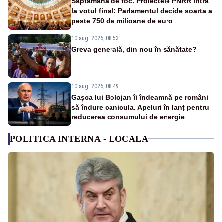
Săptămână de foc. Proiectele PNRR intră
la votul final: Parlamentul decide soarta a
peste 750 de milioane de euro
10 aug. 2026, 08:53
Greva generală, din nou în sănătate?
10 aug. 2026, 08:49
Gașca lui Bolojan îi îndeamnă pe români
să îndure canicula. Apeluri în lanț pentru
reducerea consumului de energie
POLITICA INTERNA - LOCALA