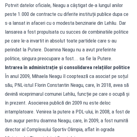
Potrvit datelor oficiale, Neagu a câștigat de-a lungul anilor
peste 1.000 de contracte cu diferite instituții publice dupa ce
s-a lansat in afaceri cu o modesta benzinarie din Lehliu. Dar
lansarea a fost propulsata cu succes de combinatiile politice
pe care le-a invartit in absolut toate partidele care s-au
perindat la Putere. Doamna Neagu nu a avut preferinte
politice, singura preocupare a fost... sa fie la Putere.
Intrarea în administrație și consolidarea relațiilor politice
În anul 2009, Mihaela Neagu îl cooptează ca asociat pe soțul
său, PNL-istul Florin Constantin Neagu, care, în 2018, avea să
devină viceprimarul comunei Lehliu, funcție pe care o ocupă și
în prezent. Asocierea publică din 2009 nu este deloc
intamplatoare. Venirea la putere a PDL-ului, în 2008, a fost de
bun augur pentru doamna Neagu, care, în 2009, a fost numită
director al Complexului Sportiv Olimpia, aflat în ograda