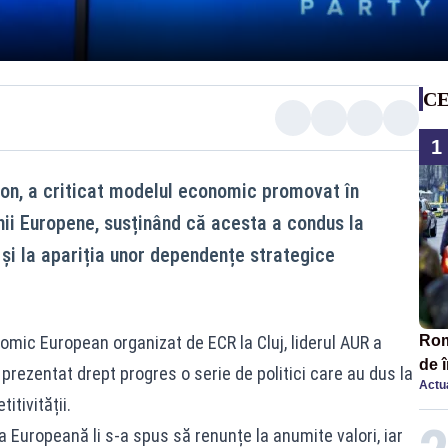
CE
1
on, a criticat modelul economic promovat în
unii Europene, susținând că acesta a condus la
 și la apariția unor dependențe strategice
omic European organizat de ECR la Cluj, liderul AUR a
Româ
de 
 prezentat drept progres o serie de politici care au dus la
Actua
comp
itivității.
SO
a Europeană li s-a spus să renunțe la anumite valori, iar