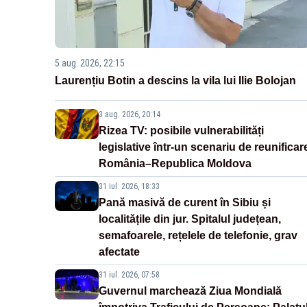
5 aug. 2026, 22:15
Laurențiu Botin a descins la vila lui Ilie Bolojan
3 aug. 2026, 20:14
Rizea TV: posibile vulnerabilități
legislative într-un scenariu de reunificar
România–Republica Moldova
31 iul. 2026, 18:33
Pană masivă de curent în Sibiu și
localitățile din jur. Spitalul județean,
semafoarele, rețelele de telefonie, grav
afectate
31 iul. 2026, 07:58
Guvernul marchează Ziua Mondială