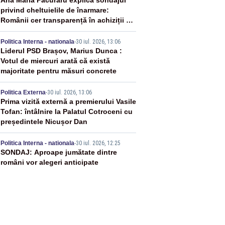
2
Ana Maria Păcuraru explică sondajul
privind cheltuielile de înarmare:
Românii cer transparență în achiziții și
un echilibru între partenerii externi
3
Politica Interna - nationala
-
30 iul. 2026, 13:06
Liderul PSD Brașov, Marius Dunca :
Votul de miercuri arată că există
majoritate pentru măsuri concrete
4
Politica Externa
-
30 iul. 2026, 13:06
Prima vizită externă a premierului Vasile
Tofan: întâlnire la Palatul Cotroceni cu
președintele Nicușor Dan
5
Politica Interna - nationala
-
30 iul. 2026, 12:25
SONDAJ: Aproape jumătate dintre
români vor alegeri anticipate