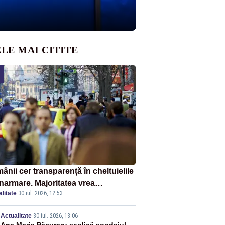
LE MAI CITITE
nii cer transparență în cheltuielile
înarmare. Majoritatea vrea
litate
·
30 iul. 2026, 12:53
etiție reală și industrie locală –
NDAJ
Actualitate
-
30 iul. 2026, 13:06