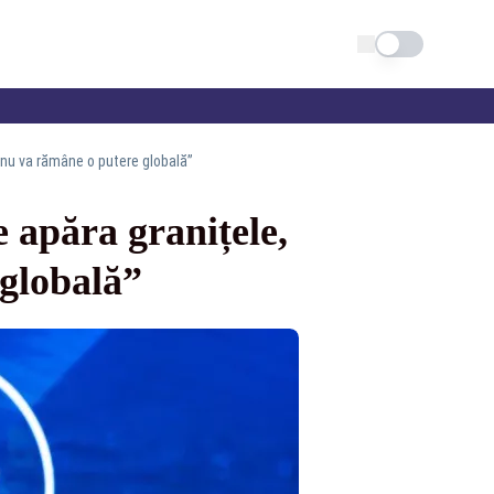
Schimba tema
 nu va rămâne o putere globală”
 apăra granițele,
 globală”