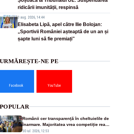
Șoșoacă la Tribunalul UE. Suspendarea
ridicării imunității, respinsă
3 aug. 2026, 14:44
Elisabeta Lipă, apel către Ilie Bolojan:
„Sportivii României așteaptă de un an și
șapte luni să fie premiați”
URMĂREȘTE-NE PE
Facebook
YouTube
POPULAR
Românii cer transparență în cheltuielile de
înarmare. Majoritatea vrea competiție reală
și industrie locală – SONDAJ
30 iul. 2026, 12:53