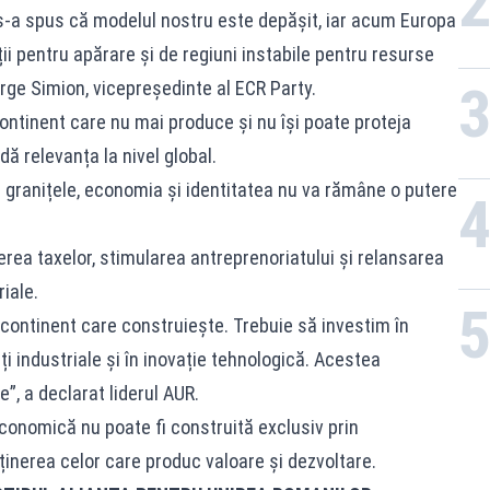
 s-a spus că modelul nostru este depășit, iar acum Europa
ii pentru apărare și de regiuni instabile pentru resurse
orge Simion, vicepreședinte al ECR Party.
ontinent care nu mai produce și nu își poate proteja
dă relevanța la nivel global.
a granițele, economia și identitatea nu va rămâne o putere
rea taxelor, stimularea antreprenoriatului și relansarea
iale.
 continent care construiește. Trebuie să investim în
ăți industriale și în inovație tehnologică. Acestea
e”, a declarat liderul AUR.
onomică nu poate fi construită exclusiv prin
sținerea celor care produc valoare și dezvoltare.