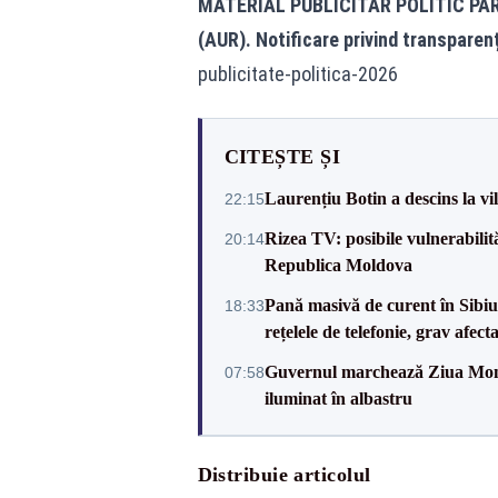
MATERIAL PUBLICITAR POLITIC PA
(AUR). Notificare privind transparen
publicitate-politica-2026
CITEȘTE ȘI
Laurențiu Botin a descins la vil
22:15
Rizea TV: posibile vulnerabilit
20:14
Republica Moldova
Pană masivă de curent în Sibiu ș
18:33
rețelele de telefonie, grav afect
Guvernul marchează Ziua Mondi
07:58
iluminat în albastru
Distribuie articolul