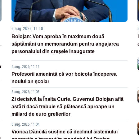
6 aug. 2026, 11:18
Bolojan: Vom aproba în maximum două
săptămâni un memorandum pentru angajarea
personalului din creșele inaugurate
e
6 aug. 2026, 11:12
Profesorii amenință că vor boicota începerea
noului an școlar
6 aug. 2026, 11:05
Zi decisivă la Înalta Curte. Guvernul Bolojan află
astăzi dacă trebuie să plătească aproape un
miliard de euro grefierilor
6 aug. 2026, 11:04
Viorica Dăncilă susține că declinul sistemului