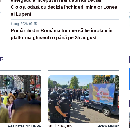
l
energetic a început în mandatul lui Dacian
Cioloș, odată cu decizia închiderii minelor Lonea
și Lupeni
6 aug. 2026, 08:35
-
Primăriile din România trebuie să fie înrolate în
platforma ghiseul.ro până pe 25 august
E
Realitatea din UNPR
30 iul. 2026, 10:20
Stoica Marian