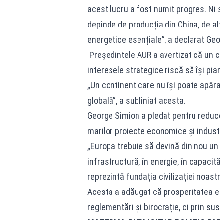
acest lucru a fost numit progres. Ni
depinde de producția din China, de alț
energetice esențiale”, a declarat Ge
Președintele AUR a avertizat că un c
interesele strategice riscă să își piar
„Un continent care nu își poate apăr
globală”, a subliniat acesta.
George Simion a pledat pentru reduce
marilor proiecte economice și industr
„Europa trebuie să devină din nou un
infrastructură, în energie, în capacit
reprezintă fundația civilizației noastr
Acesta a adăugat că prosperitatea ec
reglementări și birocrație, ci prin su