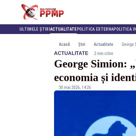
ULTIMELE ȘTIRI
ACTUALITATE
POLITICA EXTERNA
POLITICA I
Acasă
Știri
Actualitate
George S
·
ACTUALITATE
2 min citire
George Simion: „U
economia și ident
30 mai 2026, 14:26